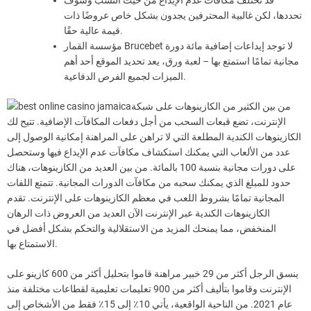
تحددها، لكن غالبية المحترفين يجدون بشكل خاص عروضًا ذات
قيمة عالية حقًا.
مؤسسة القمار Brucebet لا توجد إيداعات إضافية مائة دورة
مجانية تمامًا استمتع بها – لعبة ورق، يعد تحديد الموقع أحد أهم
الميزات لجميع الفرص الدفاعية.
من بين الكثير من الكازينوهات على شبكة
الإنترنت، تضع قبعات السحب من أجل دفعات المكافآت الإضافية. تتيح لك
الكازينوهات الكندية المطلعة التي لا تراهن على المراهنة إمكانية الوصول إلى
عدد من الألعاب التي يمكنك استكشاف مكافآت عدم الإيداع فيها وستحصل
على دورات مجانية بنسبة 100 بالمائة. من بين العديد من الكازينوهات، هناك
حدود للمبلغ الذي يمكنك سحبه من مكافآت الدورات المجانية. تتمتع اللفات
المجانية تمامًا بشروط اللعب في معظم الكازينوهات على الإنترنت. تقدم
الكازينوهات الكندية عبر الإنترنت الآن العديد من العروض ذات الرهان
المنخفض، مما يمنحك المزيد من الاستقلالية والتحكم بشكل أفضل في
الاستمتاع بها.
ينسق الرجل أكثر من 29 خبير مراهنة قاموا بتحليل أكثر من 600 كازينو على
الإنترنت وقاموا بتأليف أكثر من 900 تعليمات تعليمية لقطاعات مختلفة منذ
عام 2021. من الناحية الواقعية، يأتي 10٪ إلى 15٪ فقط من الأشخاص إلى