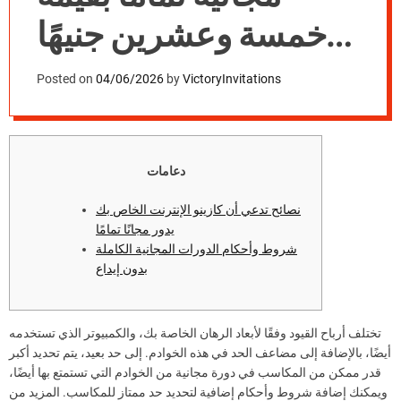
خمسة وعشرين جنيهًا
بدون إيداع من المملكة
Posted on
04/06/2026
by
VictoryInvitations
المتحدة داخل هذا
الكازينو المجاني الذي
دعامات
يدور حول Sloto
نصائح تدعي أن كازينو الإنترنت الخاص بك
Bucks، وظائف
يدور مجانًا تمامًا
شروط وأحكام الدورات المجانية الكاملة
التأشيرة الجديدة لعام
بدون إيداع
2026
تختلف أرباح القيود وفقًا لأبعاد الرهان الخاصة بك، والكمبيوتر الذي تستخدمه
أيضًا، بالإضافة إلى مضاعف الحد في هذه الخوادم. إلى حد بعيد، يتم تحديد أكبر
قدر ممكن من المكاسب في دورة مجانية من الخوادم التي تستمتع بها أيضًا،
ويمكنك إضافة شروط وأحكام إضافية لتحديد حد ممتاز للمكاسب. المزيد من