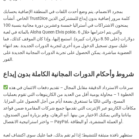
بمجرد الانضمام، يتم وضع أحدث اللفات في المنطقة الإضافية بحسابك
الخاص. أنشأت TrustDice كلمة مرور إضافية بدون إيداع للمشتركين الذين
يمنحون الاشتراكات في أستراليا خمسة وعشرين دورة مجانية بنسبة 100
بالمائة في لعبة Aloha Queen Elvis pokie، والتي يتم احترامها خلال 6
دولارات (على 8.50 دولارات كبيرة). استمع إليها، وإذا كان الموقف كذلك، فما
عليك سوى تسجيل الدخول مرة أخرى لتجربة الدورات الجديدة. بعد انتهاء
العضوية مباشرة، يمكن الحصول على تجربة الدورات المجانية الجديدة على
الفور.
شروط وأحكام الدورات المجانية الكاملة بدون إيداع
سرعات الاسترداد الدقيقة مقابل المجال – تقديم دفعات الائتمان في هذه
الخطوة 1 – محاولة يومية أقل من العديد من الكازينوهات التي تقوم بعمليات
المسح، والتي غالبًا ما تستغرق بضعة أيام من أجل الحصول على المزايا.
مكافآت الكازينو عبر الإنترنت التي تقدمها جميع شركات المقامرة ضمن قواعد
بياناتنا والتي يمكنك الاختيار من بينها. أنهِ الرهان، وقم بزيارة أمين الصندوق،
واختر استراتيجية الانفصال — PayPal، أو العملة المشفرة، أو البطاقة.
ستظهر نافذة منبثقة للتنشيط؛ إذا لم تقم بذلك، فما عليك سوى اكتشاف لعبة