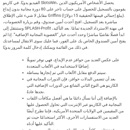
الفيديو يدويًا. في كازينو SlotsWin، يحصل الأشخاص الأمريكيون الذين
يقومون بالتسجيل للحصول على حساب تاجر على 80 دورة مجانية بدون إيداع
مقابل لا شيء على الإطلاق Griffins (يبلغ إجمالي قيمتها الحقيقية 15 دولارًا).
مباشرة بعد التسجيل، افتح أحدث أمين صندوق، وقم بزيارة الخصومات،
وستنتقل إلى SPLASH-Profit في مهنة الاسترداد الجديدة تمامًا. بعد التأكيد،
ابدأ فصلًا نقاشيًا مباشرًا وحدد أحدث خيار “العضوية المجانية الإضافية”. إذا لم
يفتح أمين الصندوق الخاص بك على الفور، فما عليك سوى الانتقال لمساعدتك
في ذلك من القائمة ويمكنك إدخال كلمة المرور يدويًا.
على عكس العديد من حوافز عدم الإيداع، فهي توفر تمويلًا
إضافيًا لاستخدامه في الألعاب المتعددة.
سيتم الدفع مقابل الألعاب التي تم إنجازها ببساطة.
بعد أن تتضمن البدلات حوافز، فإن الدورات المجانية في
الكازينو هي النوع الثاني الشائع من الدورات الإضافية التي
نجدها عادةً.
بالإضافة إلى أننا نسأل دائمًا ما هي أفضل مكافآت اللفات
المجانية في الكازينو عبر الإنترنت التي تحاول الحصول عليها
من المقيمين في الولايات المتحدة الأمريكية، فإننا نطرح أيضًا
العديد من الاستفسارات الأخرى، الأكثر استخدامًا حيث تم
التأكيد عليها أدناه.
قد تختلف مكافآت عدم الإيداع من حيث النسب وسوف