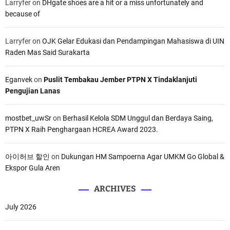
Larryfer
on
DHgate shoes are a hit or a miss unfortunately and
because of
Larryfer
on
OJK Gelar Edukasi dan Pendampingan Mahasiswa di UIN
Raden Mas Said Surakarta
Eganvek
on
Puslit Tembakau Jember PTPN X Tindaklanjuti
Pengujian Lanas
mostbet_uwSr
on
Berhasil Kelola SDM Unggul dan Berdaya Saing,
PTPN X Raih Penghargaan HCREA Award 2023.
아이허브 할인
on
Dukungan HM Sampoerna Agar UMKM Go Global &
Ekspor Gula Aren
ARCHIVES
July 2026