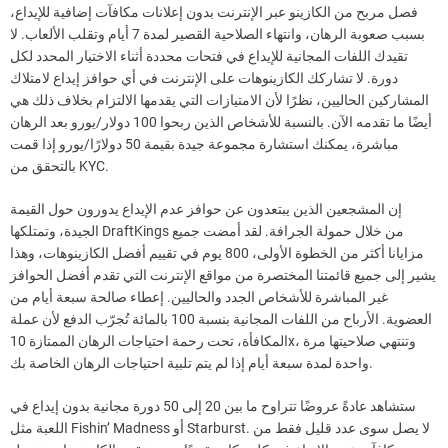
فصل مربح من الكازينو عبر الإنترنت بدون إعلانات مكافآت إضافية للإيداع،
بسبب صعوبة الرهان، وانتهاء الصلاحية القصير لمدة 7 أيام وتقلب الألعاب. لا
تقيدك اللفات المجانية للإيداع في فتحات محددة أثناء الاختيار المحدد لكل
دورة. لا تشاركك الكازينوهات على الإنترنت في أي حوافز إيداع لامتلاك
المشاركين الحاليين، نظرًا لأن الامتيازات التي يقدمها الالتزام بخلاف ذلك هي
أيضًا ما تقدمه الآن. بالنسبة للأشخاص الذين ربحوا 100 دولار/يورو بعد الرهان
مباشرة، يمكنك استشارة مجموعة جيدة بقيمة 50 دولارًا/يورو إذا قمت
بالتحقق من KYC.
إن المشجعين الذين يبتعدون عن حوافز عدم الإيداع يدورون حول القيمة
الجيدة، وتمتلكها DraftKings من خلال حمولة الجرافة. لقد أمضت جميع
مزايانا أكثر من الخطوة الأولى، 800 يوم في تقييم أفضل الكازينوهات، وهذا
يشير إلى جميع قائمتنا المختصرة من مواقع الإنترنت التي تقدم أفضل الحوافز
غير المباشرة للأشخاص الجدد والحاليين. إعطاء صالحة سبعة أيام من
العضوية. الأرباح من اللفات المجانية بنسبة 100 بالمائة تُجرّب الدفع لأن عملة
المكافأة، تحت رحمة احتياجات الرهان الممتازة 10x، وتنتهي صلاحيتها مرة
واحدة لمدة سبعة أيام إذا لم يتم تلبية احتياجات الرهان الخاصة بك.
ستشاهد عادةً عروضًا تتراوح ما بين 20 إلى 50 دورة مجانية بدون إيداع في
اللعبة مثل Fishin’ Madness أو Starburst. لا يصل سوى عدد قليل فقط من