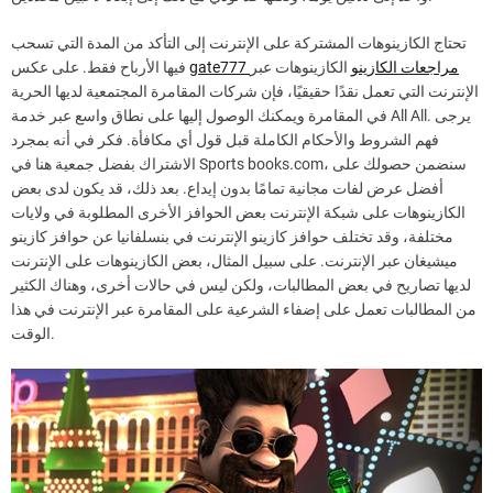
تحتاج الكازينوهات المشتركة على الإنترنت إلى التأكد من المدة التي تسحب
gate777 مراجعات الكازينو
الكازينوهات عبر
فيها الأرباح فقط. على عكس
الإنترنت التي تعمل نقدًا حقيقيًا، فإن شركات المقامرة المجتمعية لديها الحرية
في المقامرة ويمكنك الوصول إليها على نطاق واسع عبر خدمة All All. يرجى
فهم الشروط والأحكام الكاملة قبل قول أي مكافأة. فكر في أنه بمجرد
الاشتراك بفضل جمعية هنا في Sports books.com، سنضمن حصولك على
أفضل عرض لفات مجانية تمامًا بدون إيداع. بعد ذلك، قد يكون لدى بعض
الكازينوهات على شبكة الإنترنت بعض الحوافز الأخرى المطلوبة في ولايات
مختلفة، وقد تختلف حوافز كازينو الإنترنت في بنسلفانيا عن حوافز كازينو
ميشيغان عبر الإنترنت. على سبيل المثال، بعض الكازينوهات على الإنترنت
لديها تصاريح في بعض المطالبات، ولكن ليس في حالات أخرى، وهناك الكثير
من المطالبات تعمل على إضفاء الشرعية على المقامرة عبر الإنترنت في هذا
الوقت.