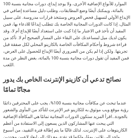
الموارد للأنواع الإضافية الأخرى، ولا يوجد إيداع، دورات مجانية بنسبة 100
بالمائة، ويمكنك أيضًا وضع المطابقات، وطلب دليل مساعدة إضافي في
الإيداع الأولي لتسهيل فحص العروض وستتخذ قرارات مدروسة.
على سبيل
المثال، إذا كانت الدورات المجانية الخاصة بك تتطلب إيداعًا للادعاء بها، فمن
المفيد أن تأخذ في الاعتبار ما إذا كنت على استعداد أيضًا للإيداع أم لا، وقد
يكون لديك ميل لمساعدتك على البقاء على المسار الصحيح أم لا. تأكد من
قراءة شروط وأحكام المكافآت الخاصة بالكازينو المحلي لكل صفقة قبل
تجربتها. ولكن إذا لم يكن من الضروري أيضًا الإيداع للحصول على العرض،
فمن المفيد أن تقول دورات مجانية بنسبة 100 بالمائة، بغض النظر عن مدة
اللعب.
نصائح تدعي أن كازينو الإنترنت الخاص بك يدور
مجانًا تمامًا
عندما تبحث عن مكافآت مجانية بنسبة 100%، يجب على المحترفين دائمًا
رؤية موقع ويب موثوق به للكازينو عبر الإنترنت للتأكد من المأوى والشعور
بالجودة…اقرأ المزيد ستكون الدورات المجانية تمامًا هي المكافأة الإضافية
التي يبحث عنها المشاركون الذين يسعون إلى الاستفادة من أعظم
الكازينوهات على الإنترنت. لذلك غالبًا ما يتم إطالة فترة التقييد، من أسبوع
واحد إلى ثلاثين يومًا، ولكنها قد تؤدي مع ذلك إلى إبعاد لاعبين محددين.