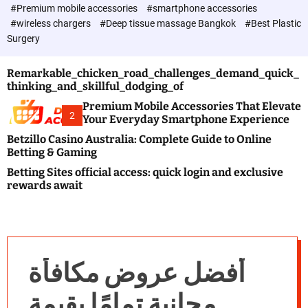
c
#Premium mobile accessories
#smartphone accessories
o
#wireless chargers
#Deep tissue massage Bangkok
#Best Plastic
l
Surgery
o
r
m
Remarkable_chicken_road_challenges_demand_quick_
o
thinking_and_skillful_dodging_of
d
e
Premium Mobile Accessories That Elevate
2
Your Everyday Smartphone Experience
Betzillo Casino Australia: Complete Guide to Online
Betting & Gaming
Betting Sites official access: quick login and exclusive
rewards await
أفضل عروض مكافأة
مجانية تمامًا بقيمة