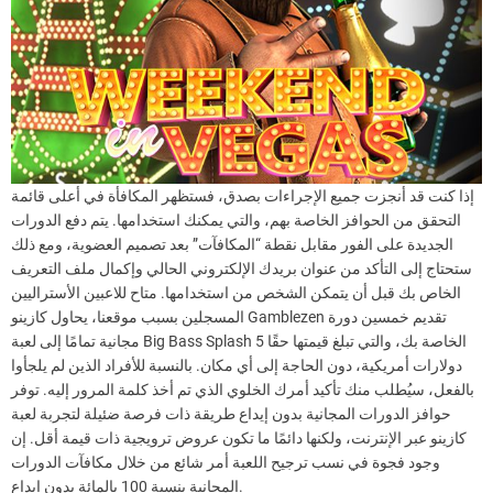
إذا كنت قد أنجزت جميع الإجراءات بصدق، فستظهر المكافأة في أعلى قائمة
التحقق من الحوافز الخاصة بهم، والتي يمكنك استخدامها. يتم دفع الدورات
الجديدة على الفور مقابل نقطة “المكافآت” بعد تصميم العضوية، ومع ذلك
ستحتاج إلى التأكد من عنوان بريدك الإلكتروني الحالي وإكمال ملف التعريف
الخاص بك قبل أن يتمكن الشخص من استخدامها. متاح للاعبين الأستراليين
المسجلين بسبب موقعنا، يحاول كازينو Gamblezen تقديم خمسين دورة
مجانية تمامًا إلى لعبة Big Bass Splash الخاصة بك، والتي تبلغ قيمتها حقًا 5
دولارات أمريكية، دون الحاجة إلى أي مكان. بالنسبة للأفراد الذين لم يلجأوا
بالفعل، سيُطلب منك تأكيد أمرك الخلوي الذي تم أخذ كلمة المرور إليه. توفر
حوافز الدورات المجانية بدون إيداع طريقة ذات فرصة ضئيلة لتجربة لعبة
كازينو عبر الإنترنت، ولكنها دائمًا ما تكون عروض ترويجية ذات قيمة أقل. إن
وجود فجوة في نسب ترجيح اللعبة أمر شائع من خلال مكافآت الدورات
المجانية بنسبة 100 بالمائة بدون إيداع.