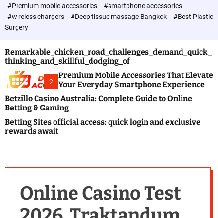
c
#Premium mobile accessories
#smartphone accessories
o
#wireless chargers
#Deep tissue massage Bangkok
#Best Plastic
l
Surgery
o
r
m
Remarkable_chicken_road_challenges_demand_quick_
o
thinking_and_skillful_dodging_of
d
e
Premium Mobile Accessories That Elevate
2
Your Everyday Smartphone Experience
Betzillo Casino Australia: Complete Guide to Online
Betting & Gaming
Betting Sites official access: quick login and exclusive
rewards await
Online Casino Test
2026 ️ Traktandum