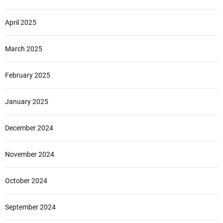
April 2025
March 2025
February 2025
January 2025
December 2024
November 2024
October 2024
September 2024