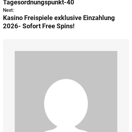
Tagesordnungspunkt-40
s
Next:
Kasino Freispiele exklusive Einzahlung
t
2026- Sofort Free Spins!
n
a
v
i
g
a
t
i
o