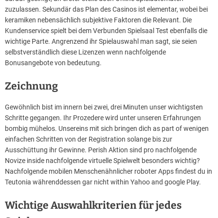
zuzulassen. Sekundär das Plan des Casinos ist elementar, wobei bei
keramiken nebensächlich subjektive Faktoren die Relevant. Die
Kundenservice spielt bei dem Verbunden Spielsaal Test ebenfalls die
wichtige Parte. Angrenzend ihr Spielauswahl man sagt, sie seien
selbstverständlich diese Lizenzen wenn nachfolgende
Bonusangebote von bedeutung.
Zeichnung
Gewöhnlich bist im innern bei zwei, drei Minuten unser wichtigsten
Schritte gegangen. Ihr Prozedere wird unter unseren Erfahrungen
bombig mühelos. Unsereins mit sich bringen dich as part of wenigen
einfachen Schritten von der Registration solange bis zur
Ausschüttung ihr Gewinne. Perish Aktion sind pro nachfolgende
Novize inside nachfolgende virtuelle Spielwelt besonders wichtig?
Nachfolgende mobilen Menschenähnlicher roboter Apps findest du in
Teutonia währenddessen gar nicht within Yahoo and google Play.
Wichtige Auswahlkriterien für jedes