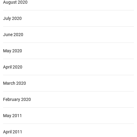
August 2020
July 2020
June 2020
May 2020
April 2020
March 2020
February 2020
May 2011
April 2011