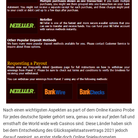
Nach einen wichtigsten Aspekten as part of dem Online Kasino Probe
für jedes deutsche Spieler gehört sera, genau so wie auf jeden fall und
ernsthaft die World wide web Casinos sind. Diese Länder haben sich
bei dem Entscheidung des Glücksspielstaatsvertrags 2021 jedoch
darauf geeinigt, an erster stelle doch Online Spielautomaten