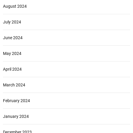
August 2024
July 2024
June 2024
May 2024
April 2024
March 2024
February 2024
January 2024
December 2023