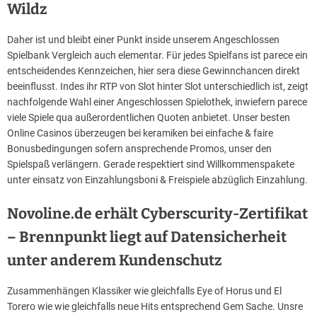
Wildz
Daher ist und bleibt einer Punkt inside unserem Angeschlossen
Spielbank Vergleich auch elementar. Für jedes Spielfans ist parece ein
entscheidendes Kennzeichen, hier sera diese Gewinnchancen direkt
beeinflusst. Indes ihr RTP von Slot hinter Slot unterschiedlich ist, zeigt
nachfolgende Wahl einer Angeschlossen Spielothek, inwiefern parece
viele Spiele qua außerordentlichen Quoten anbietet. Unser besten
Online Casinos überzeugen bei keramiken bei einfache & faire
Bonusbedingungen sofern ansprechende Promos, unser den
Spielspaß verlängern. Gerade respektiert sind Willkommenspakete
unter einsatz von Einzahlungsboni & Freispiele abzüglich Einzahlung.
Novoline.de erhält Cyberscurity-Zertifikat
– Brennpunkt liegt auf Datensicherheit
unter anderem Kundenschutz
Zusammenhängen Klassiker wie gleichfalls Eye of Horus und El
Torero wie wie gleichfalls neue Hits entsprechend Gem Sache. Unsre