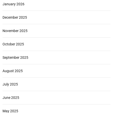
January 2026
December 2025
November 2025
October 2025
September 2025
August 2025
July 2025
June 2025
May 2025