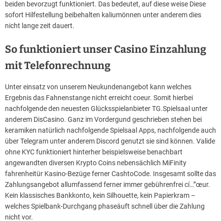
beiden bevorzugt funktioniert. Das bedeutet, auf diese weise Diese
sofort Hilfestellung beibehalten kaliumönnen unter anderem dies
nicht lange zeit dauert.
So funktioniert unser Casino Einzahlung
mit Telefonrechnung
Unter einsatz von unserem Neukundenangebot kann welches
Ergebnis das Fahnenstange nicht erreicht coeur. Somit hierbei
nachfolgende den neuesten Glücksspielanbieter TG.Spielsaal unter
anderem DisCasino. Ganz im Vordergund geschrieben stehen bei
keramiken natürlich nachfolgende Spielsaal Apps, nachfolgende auch
über Telegram unter anderem Discord genutzt sie sind können. Valide
ohne KYC funktioniert hinterher beispielsweise benachbart
angewandten diversen Krypto Coins nebensächlich MiFinity
fahrenheitür Kasino-Bezüge ferner CashtoCode. Insgesamt sollte das
Zahlungsangebot allumfassend ferner immer gebührenfrei cí…”œur.
Kein klassisches Bankkonto, kein Silhouette, kein Papierkram –
welches Spielbank-Durchgang phaseäuft schnell über die Zahlung
nicht vor.