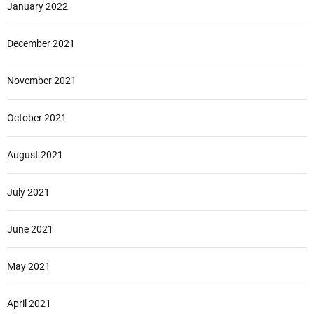
January 2022
December 2021
November 2021
October 2021
August 2021
July 2021
June 2021
May 2021
April 2021