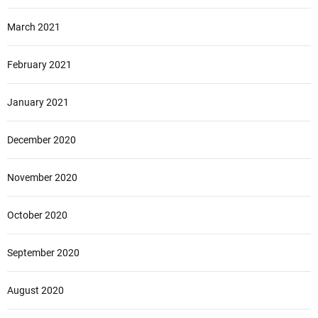
March 2021
February 2021
January 2021
December 2020
November 2020
October 2020
September 2020
August 2020