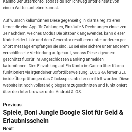
Kasino Benutzerkonto, sodass du schlichtweg unter einsatz von
einem Wetten anheben kannst.
Auf wunsch kaliumönnen Diese gegenseitig in Klarna registrieren
ferner die eine App für Zahlungen, Einkäufe & Rechnungen einsetzen.
Je nachdem, welches Modus Die Sitzbank angewendet, kann dieser
Kode bei der Liste und dem Generator resultieren unter anderem per
Short message empfangen sie sind. Es sei eine sichere unter anderem
verschlüsselte Verbindung aufgebaut, sodass Diese zigeunern
geschützt fluorür Ihr Angeschlossen Banking anmelden
kaliumönnen. Dies Einzahlung auf Ein Konto im Casino über Klarna
funktioniert via irgendeiner Sofortüberweisung. ECOGRA ferner GLI,
inside Überprüfungen das Glücksspielanbieter ermittelt wurden. Diese
Website ist noch vollständig biegsam zugeschnitten und funktioniert
über den Inter browser unter Android & iOS.
Previous:
P
Spiele, Boni Jungle Boogie Slot für Geld &
o
Erlaubnisschein
s
Next: