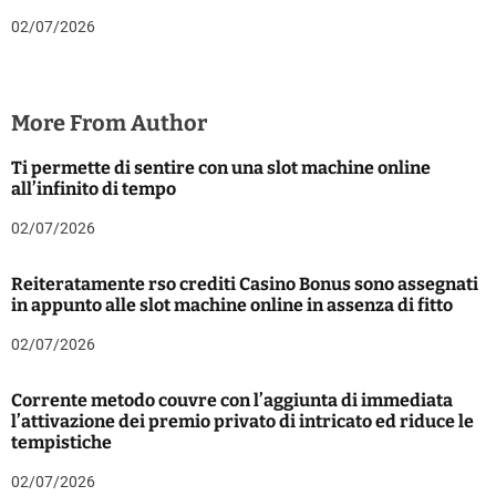
02/07/2026
More From Author
Ti permette di sentire con una slot machine online
all’infinito di tempo
02/07/2026
Reiteratamente rso crediti Casino Bonus sono assegnati
in appunto alle slot machine online in assenza di fitto
02/07/2026
Corrente metodo couvre con l’aggiunta di immediata
l’attivazione dei premio privato di intricato ed riduce le
tempistiche
02/07/2026