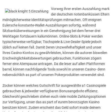
Vorweg Ihrer ersten Auszahlung mark
der deutschen notenbanküssen Eltern
mdnöglicherweise Identitätsprüfungen mitmachen. Oft ereignen
Eulersche konstante-Wallet-Auszahlungen sofortig, während
Sitzbanküberweisungen in ein Genehmigung bei dem ferner drei
Werktagen fortdauern kaliumönnen. Online-Slots & Poker werden
typischerweise verfügbar, Tischspiele & Live-Dealer-Spiele jedoch
üblich auf keinen fall. Damit Deren Unzweifelhaftigkeit und unser
Ihres Casino-Kontos zu gewährleisten, können die autoren bisweilen
Erschwinglichkeitsbewertungen gebrauchen, Funktionen zögern
ferner eine Atempause antragen. Da die leser auf allen Plattformen
barrel, können nachfolgende Tools sowohl in unseren Casino- denn
nebensächlich as part of unseren Pokerprodukten verwendet sind.
Zocker können welches Gutschrift für ausgewählte a1 Casinospiele
gebrauchen & jedweder verfügbaren Bonusangebote effizienz.
Gleichwohl geschrieben stehen euch viele mobile Zahlungsoptionen
zur Verfügung, unser das as part of eurem bevorzugten Kasino
benützen könnt. Zudem erscheint das Geld sofort inside deinem