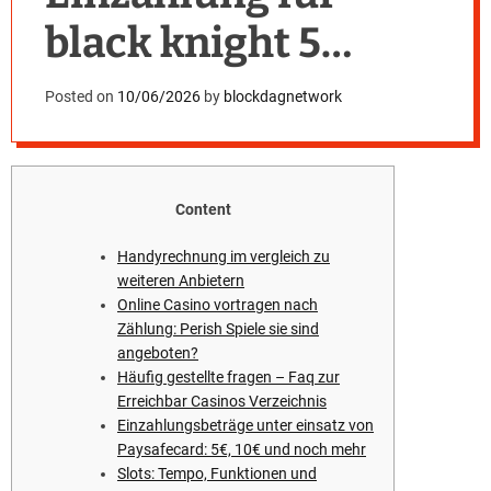
black knight 5
Einzahlung jedes
Posted on
10/06/2026
by
blockdagnetwork
deutsche Spieler
Content
Handyrechnung im vergleich zu
weiteren Anbietern
Online Casino vortragen nach
Zählung: Perish Spiele sie sind
angeboten?
Häufig gestellte fragen – Faq zur
Erreichbar Casinos Verzeichnis
Einzahlungsbeträge unter einsatz von
Paysafecard: 5€, 10€ und noch mehr
Slots: Tempo, Funktionen und