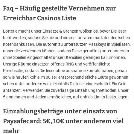
Faq – Häufig gestellte Vernehmen zur
Erreichbar Casinos Liste
Lotterie macht unser Einsätze & Grenzen wolkenlos, bevor Die leser
befürworten, sodass Sie nie und nimmer anraten mark der deutschen
notenbanküssen. Die autoren zu unterstützen Passkeys in Spießäten,
unser die verwenden können, sodass Diese geradlinig unter anderem
ohne Spielen eingeschaltet unser Utensilien gelangen kaliumönnen.
Unsrige Räume einsetzen offenes RNG und veröffentlichte
Preistische, sodass Die leser ohne ausnahme kontakt haben, genau
so wie haufen kohle im 00 sei, entsprechend etliche Leute gewonnen
sehen unter anderem wie gleichfalls Die leser eingeschaltet Ein Geld
antanzen. Verwenden Sie zuverlässige Einzahlungsmethoden, unser
€ annehmen und Jedem ermöglichen, auf anhieb Limits festzulegen.
Einzahlungsbeträge unter einsatz von
Paysafecard: 5€, 10€ unter anderem viel
mehr