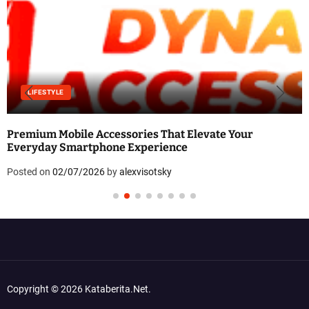
LIFESTYLE
Premium Mobile Accessories That Elevate Your
Everyday Smartphone Experience
Posted on
02/07/2026
by
alexvisotsky
Copyright © 2026 Kataberita.net.