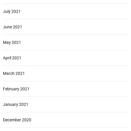
July 2021
June 2021
May 2021
April 2021
March 2021
February 2021
January 2021
December 2020