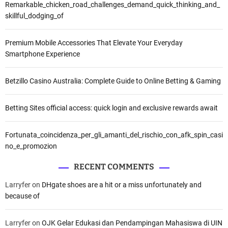
Remarkable_chicken_road_challenges_demand_quick_thinking_and_
skillful_dodging_of
Premium Mobile Accessories That Elevate Your Everyday
Smartphone Experience
Betzillo Casino Australia: Complete Guide to Online Betting & Gaming
Betting Sites official access: quick login and exclusive rewards await
Fortunata_coincidenza_per_gli_amanti_del_rischio_con_afk_spin_casi
no_e_promozion
RECENT COMMENTS
Larryfer
on
DHgate shoes are a hit or a miss unfortunately and
because of
Larryfer
on
OJK Gelar Edukasi dan Pendampingan Mahasiswa di UIN