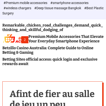
c
#Premium mobile accessories
#smartphone accessories
o
#wireless chargers
#Deep tissue massage Bangkok
#Best Plastic
l
Surgery
o
r
m
Remarkable_chicken_road_challenges_demand_quick_
o
thinking_and_skillful_dodging_of
d
e
Premium Mobile Accessories That Elevate
2
Your Everyday Smartphone Experience
Betzillo Casino Australia: Complete Guide to Online
Betting & Gaming
Betting Sites official access: quick login and exclusive
rewards await
Afint de fier au salle
de jeu un peu,