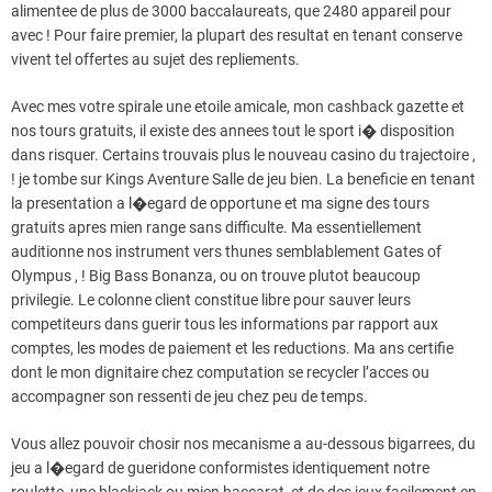
alimentee de plus de 3000 baccalaureats, que 2480 appareil pour
avec ! Pour faire premier, la plupart des resultat en tenant conserve
vivent tel offertes au sujet des repliements.
Avec mes votre spirale une etoile amicale, mon cashback gazette et
nos tours gratuits, il existe des annees tout le sport i� disposition
dans risquer. Certains trouvais plus le nouveau casino du trajectoire ,
! je tombe sur Kings Aventure Salle de jeu bien. La beneficie en tenant
la presentation a l�egard de opportune et ma signe des tours
gratuits apres mien range sans difficulte. Ma essentiellement
auditionne nos instrument vers thunes semblablement Gates of
Olympus , ! Big Bass Bonanza, ou on trouve plutot beaucoup
privilegie. Le colonne client constitue libre pour sauver leurs
competiteurs dans guerir tous les informations par rapport aux
comptes, les modes de paiement et les reductions. Ma ans certifie
dont le mon dignitaire chez computation se recycler l’acces ou
accompagner son ressenti de jeu chez peu de temps.
Vous allez pouvoir chosir nos mecanisme a au-dessous bigarrees, du
jeu a l�egard de gueridone conformistes identiquement notre