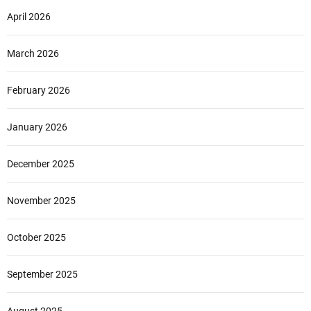
April 2026
March 2026
February 2026
January 2026
December 2025
November 2025
October 2025
September 2025