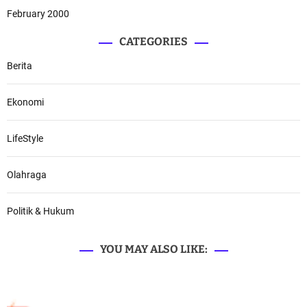
February 2000
CATEGORIES
Berita
Ekonomi
LifeStyle
Olahraga
Politik & Hukum
YOU MAY ALSO LIKE: