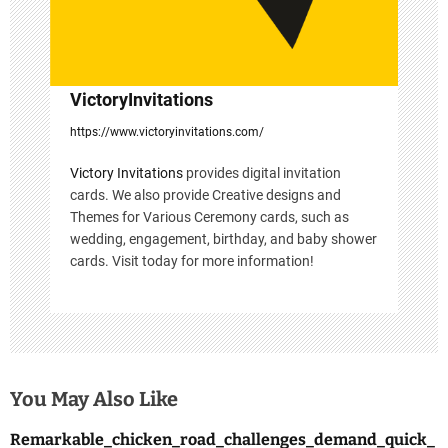
VictoryInvitations
https://www.victoryinvitations.com/
Victory Invitations
provides digital invitation
cards. We also provide Creative designs and
Themes for Various Ceremony cards, such as
wedding, engagement, birthday, and baby shower
cards. Visit today for more information!
You May Also Like
Remarkable_chicken_road_challenges_demand_quick_