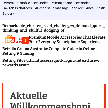
c
#Premium mobile accessories
#smartphone accessories
o
#wireless chargers
#Deep tissue massage Bangkok
#Best Plastic
l
Surgery
o
r
m
Remarkable_chicken_road_challenges_demand_quick_
o
thinking_and_skillful_dodging_of
d
e
Premium Mobile Accessories That Elevate
2
Your Everyday Smartphone Experience
Betzillo Casino Australia: Complete Guide to Online
Betting & Gaming
Betting Sites official access: quick login and exclusive
rewards await
Aktuelle
Willkommensboni