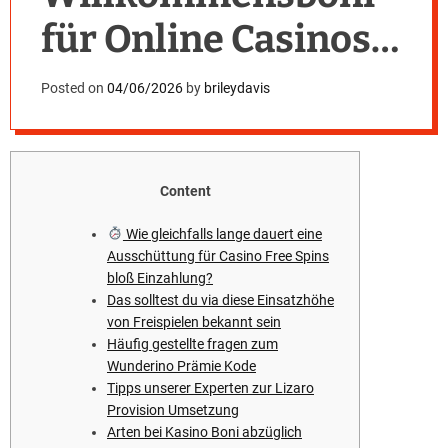
für Online Casinos
im May 2026
Posted on
04/06/2026
by
brileydavis
Content
Wie gleichfalls lange dauert eine
Ausschüttung für Casino Free Spins
bloß Einzahlung?
Das solltest du via diese Einsatzhöhe
von Freispielen bekannt sein
Häufig gestellte fragen zum
Wunderino Prämie Kode
Tipps unserer Experten zur Lizaro
Provision Umsetzung
Arten bei Kasino Boni abzüglich