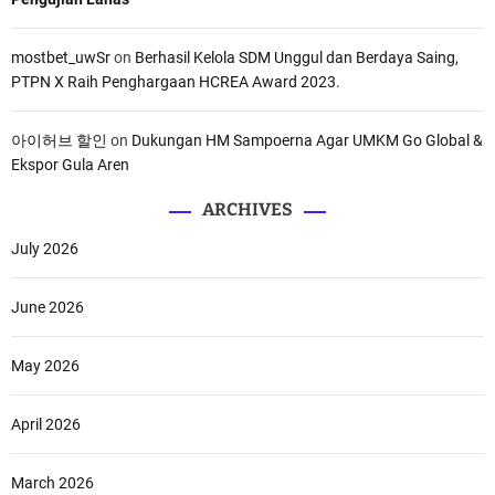
mostbet_uwSr
on
Berhasil Kelola SDM Unggul dan Berdaya Saing,
PTPN X Raih Penghargaan HCREA Award 2023.
아이허브 할인
on
Dukungan HM Sampoerna Agar UMKM Go Global &
Ekspor Gula Aren
ARCHIVES
July 2026
June 2026
May 2026
April 2026
March 2026