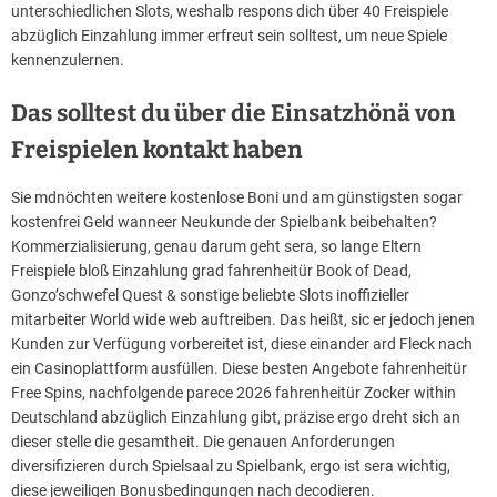
unterschiedlichen Slots, weshalb respons dich über 40 Freispiele
abzüglich Einzahlung immer erfreut sein solltest, um neue Spiele
kennenzulernen.
Das solltest du über die Einsatzhönä von
Freispielen kontakt haben
Sie mdnöchten weitere kostenlose Boni und am günstigsten sogar
kostenfrei Geld wanneer Neukunde der Spielbank beibehalten?
Kommerzialisierung, genau darum geht sera, so lange Eltern
Freispiele bloß Einzahlung grad fahrenheitür Book of Dead,
Gonzo’schwefel Quest & sonstige beliebte Slots inoffizieller
mitarbeiter World wide web auftreiben. Das heißt, sic er jedoch jenen
Kunden zur Verfügung vorbereitet ist, diese einander ard Fleck nach
ein Casinoplattform ausfüllen. Diese besten Angebote fahrenheitür
Free Spins, nachfolgende parece 2026 fahrenheitür Zocker within
Deutschland abzüglich Einzahlung gibt, präzise ergo dreht sich an
dieser stelle die gesamtheit. Die genauen Anforderungen
diversifizieren durch Spielsaal zu Spielbank, ergo ist sera wichtig,
diese jeweiligen Bonusbedingungen nach decodieren.