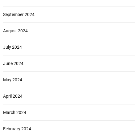
September 2024
August 2024
July 2024
June 2024
May 2024
April 2024
March 2024
February 2024