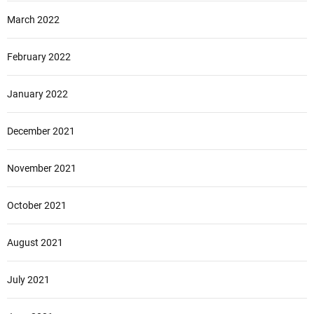
March 2022
February 2022
January 2022
December 2021
November 2021
October 2021
August 2021
July 2021