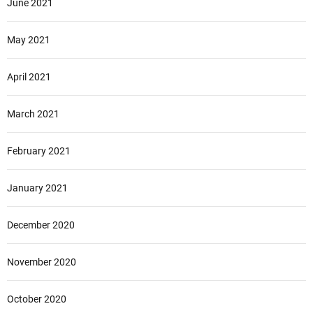
June 2021
May 2021
April 2021
March 2021
February 2021
January 2021
December 2020
November 2020
October 2020