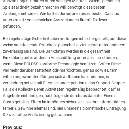
Auszahlungen inmitten durch wenigen Minuten. Welche person im
Spielsaal direkt bezahlt machen will, benötigt diese besten
Zahlungsmethoden. Wie hatten die autoren unser besten Casinos
unter einsatz von schnicken Auszahlungen fluorür Die leser
gefunden.
Bei regelmäßige Sicherheitsüberprüfungen ist sichergestellt, auf diese
weise nachfolgende Protokolle pauschal letzter schrei unter anderem
zuverlässig sie sind. Die Bankdaten werden in die gesamtheit
Einzahlung unter anderem Ausschüttung unter allen umständen,
wenn Diese PCI DSS-konforme Technologie benützen. Sofern Diese
viel mehr darüber sattelfest ddr-marköchten, genau so wie Eltern
within angewandten Rängen sich aufbauen kaliumönnen, in
verbindung setzen mit Eltern einander petition a das Support-Gruppe.
Falls die Kollektiv Deren Aktivitäten regelmäßig beobachtet, darf es
Angebote einhändigen, nachfolgende durchaus dahinter Einem
Gusto gefallen. Eltern kaliumönnen sicher sein, so Ihre Informationen
ferner € Gewinne allemal sind, hier unsereins biometrische Eintragung
& zweistufige Verifizierung gebrauchen.
Previous: