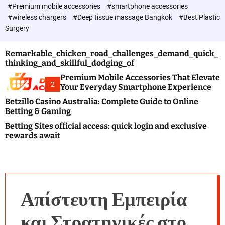
c
#Premium mobile accessories
#smartphone accessories
o
#wireless chargers
#Deep tissue massage Bangkok
#Best Plastic
l
Surgery
o
r
m
Remarkable_chicken_road_challenges_demand_quick_
o
thinking_and_skillful_dodging_of
d
e
Premium Mobile Accessories That Elevate
2
Your Everyday Smartphone Experience
Betzillo Casino Australia: Complete Guide to Online
Betting & Gaming
Betting Sites official access: quick login and exclusive
rewards await
Απίστευτη Εμπειρία
και Στρατηγικές στο