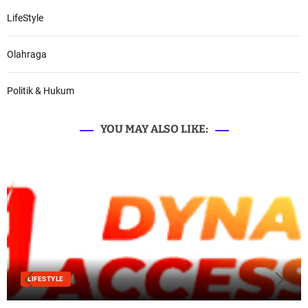
LifeStyle
Olahraga
Politik & Hukum
YOU MAY ALSO LIKE:
LIFESTYLE