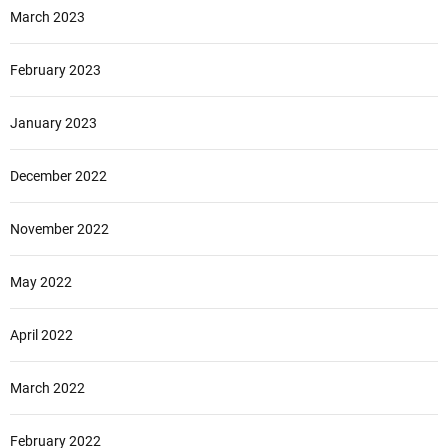
March 2023
February 2023
January 2023
December 2022
November 2022
May 2022
April 2022
March 2022
February 2022