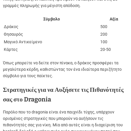
γραμμές πληρωμής για μέγιστη απόδοση.
Σύμβολο
Αξία
Δράκος
500
Θησαυρός
200
Μαγικό Αντικείμενο
100
Κάρτες
20-50
Όπως μπορείτε να δείτε στον πίνακα, ο δράκος προσφέρει τα
μεγαλύτερα κέρδη, καθιστώντας τον ένα ιδιαίτερα περιζήτητο
σύμβολο για τους παίκτες.
Στρατηγικές για να Αυξήσετε τις Πιθανότητές
σας στο Dragonia
Παρόλο που το dragonia είναι ένα παιχνίδι τύχης, υπάρχουν
ορισμένες στρατηγικές που μπορούν να αυξήσουν τις
πιθανότητές σας για νίκη. Μία από αυτές είναι η διαχείριση του