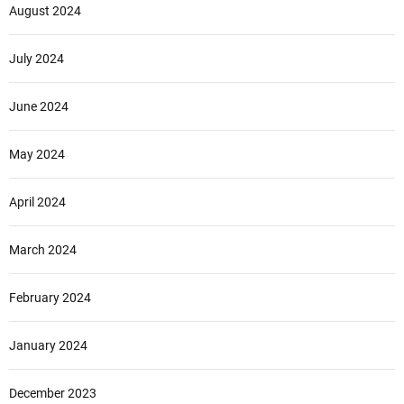
August 2024
July 2024
June 2024
May 2024
April 2024
March 2024
February 2024
January 2024
December 2023