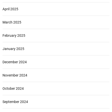
April 2025
March 2025
February 2025
January 2025
December 2024
November 2024
October 2024
September 2024