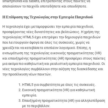
smartphones και tablets, επιτρέποντας στους παίκτες να
απολαύσουν το παιχνίδι οποτεδήποτε και οπουδήποτε.
Η Επίδραση της Τεχνολογίας στην Εμπειρία Παιχνιδιού
Η τεχνολογία έχει μεταμορφώσει την εμπειρία παιχνιδιού,
προσφέροντας νέες δυνατότητες και βελτιώσεις. Η χρήση της
τεχνολογίας HTML5 έχει επιτρέψει την δημιουργία παιχνιδιών
που λειτουργούν άψογα σε όλες τις συσκευές, χωρίς να
χρειάζεται να κατεβάσετε επιπλέον λογισμικό. Επίσης, η
ενσωμάτωση της τεχνολογίας εικονικής πραγματικότητας (VR)
και επαυξημένης πραγματικότητας (AR) προσφέρει στους παίκτες
μια ακόμα πιο καθηλωτική και ρεαλιστική εμπειρία παιχνιδιού. Οι
νέες τεχνολογίες συμβάλλουν στην αύξηση της διασκέδασης και
την προσέλκυση νέων παικτών.
HTML5 για συμβατότητα με όλες τις συσκευές.
Εικονική πραγματικότητα (VR) για καθηλωτική
εμπειρία.
Επαυξημένη πραγματικότητα (AR) για αλληλεπίδραση
με το περιβάλλον.