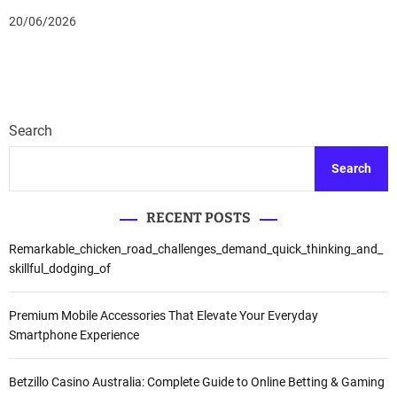
20/06/2026
Search
Search
RECENT POSTS
Remarkable_chicken_road_challenges_demand_quick_thinking_and_
skillful_dodging_of
Premium Mobile Accessories That Elevate Your Everyday
Smartphone Experience
Betzillo Casino Australia: Complete Guide to Online Betting & Gaming