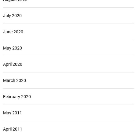
July 2020
June 2020
May 2020
April 2020
March 2020
February 2020
May 2011
April 2011