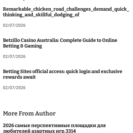
Remarkable_chicken_road_challenges_demand_quick_
thinking_and_skillful_dodging_of
02/07/2026
Betzillo Casino Australia: Complete Guide to Online
Betting & Gaming
02/07/2026
Betting Sites official access: quick login and exclusive
rewards await
02/07/2026
More From Author
2026 самые перспективные площадки для
любителей азартных игр.3314