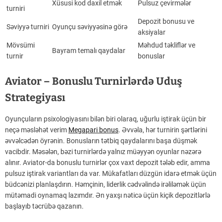
Xüsusi kod daxil etmək
Pulsuz çevirmələr
turniri
Depozit bonusu ve
Səviyyə turniri
Oyunçu səviyyəsinə görə
aksiyalar
Mövsümi
Məhdud təkliflər ve
Bayram temalı qaydalar
turnir
bonuslar
Aviator – Bonuslu Turnirlərdə Uduş
Strategiyası
Oyunçuların psixologiyasını bilən biri olaraq, uğurlu iştirak üçün bir
neçə məsləhət verim
Megapari bonus
. Əvvəla, hər turnirin şərtlərini
əvvəlcədən öyrənin. Bonusların tətbiq qaydalarını başa düşmək
vacibdir. Məsələn, bəzi turnirlərdə yalnız müəyyən oyunlar nəzərə
alınır. Aviator-da bonuslu turnirlər çox vaxt depozit tələb edir, amma
pulsuz iştirak variantları da var. Mükafatları düzgün idarə etmək üçün
büdcənizi planlaşdırın. Həmçinin, liderlik cədvəlində irəliləmək üçün
mütəmadi oynamaq lazımdır. Ən yaxşı nəticə üçün kiçik depozitlərlə
başlayıb təcrübə qazanın.