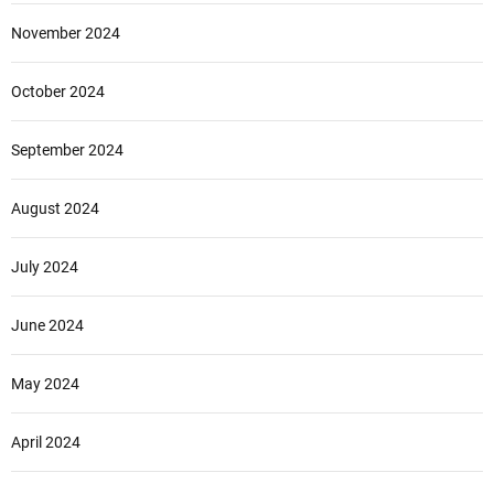
November 2024
October 2024
September 2024
August 2024
July 2024
June 2024
May 2024
April 2024