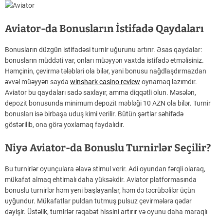
Aviator-da Bonusların İstifadə Qaydaları
Bonusların düzgün istifadəsi turnir uğurunu artırır. Əsas qaydalar:
bonusların müddəti var, onları müəyyən vaxtda istifadə etməlisiniz.
Həmçinin, çevirmə tələbləri ola bilər, yəni bonusu nağdlaşdırmazdan
əvvəl müəyyən sayda
winshark casino review
oynamaq lazımdır.
Aviator bu qaydaları sadə saxlayır, amma diqqətli olun. Məsələn,
depozit bonusunda minimum depozit məbləği 10 AZN ola bilər. Turnir
bonusları isə birbaşa uduş kimi verilir. Bütün şərtlər səhifədə
göstərilib, ona görə yoxlamaq faydalıdır.
Niyə Aviator-da Bonuslu Turnirlər Seçilir?
Bu turnirlər oyunçulara əlavə stimul verir. Adi oyundan fərqli olaraq,
mükafat almaq ehtimalı daha yüksəkdir. Aviator platformasında
bonuslu turnirlər həm yeni başlayanlar, həm də təcrübəlilər üçün
uyğundur. Mükafatlar puldan tutmuş pulsuz çevirmələrə qədər
dəyişir. Üstəlik, turnirlər rəqabət hissini artırır və oyunu daha maraqlı