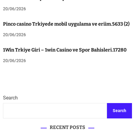
20/06/2026
Pinco casino Trkiyede mobil uygulama ve eriim.5633 (2)
20/06/2026
1Win Trkiye Giri – 1win Casino ve Spor Bahisleri.17280
20/06/2026
Search
Search
RECENT POSTS