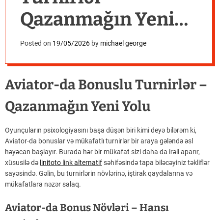
Qazanmağın Yeni
Yolu
Posted on
19/05/2026
by
michael george
Aviator-da Bonuslu Turnirlər –
Qazanmağın Yeni Yolu
Oyunçuların psixologiyasını başa düşən biri kimi deyə bilərəm ki,
Aviator-da bonuslar və mükafatlı turnirlər bir araya gələndə əsl
həyəcan başlayır. Burada hər bir mükafat sizi daha da irəli aparır,
xüsusilə də
linitoto link alternatif
səhifəsində tapa biləcəyiniz təkliflər
sayəsində. Gəlin, bu turnirlərin növlərinə, iştirak qaydalarına və
mükafatlara nəzər salaq.
Aviator-da Bonus Növləri – Hansı