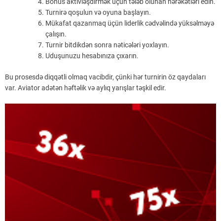
Bonus aktivləşdirmək üçün tələb olunan hərəkətləri edin.
Turnirə qoşulun və oyuna başlayın.
Mükafat qazanmaq üçün liderlik cədvəlində yüksəlməyə
çalışın.
Turnir bitdikdən sonra nəticələri yoxlayın.
Uduşunuzu hesabınıza çıxarın.
Bu prosesdə diqqətli olmaq vacibdir, çünki hər turnirin öz qaydaları
var. Aviator adətən həftəlik və aylıq yarışlar təşkil edir.