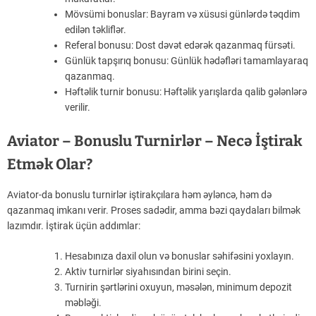
Mövsümi bonuslar: Bayram və xüsusi günlərdə təqdim
edilən təkliflər.
Referal bonusu: Dost dəvət edərək qazanmaq fürsəti.
Günlük tapşırıq bonusu: Günlük hədəfləri tamamlayaraq
qazanmaq.
Həftəlik turnir bonusu: Həftəlik yarışlarda qalib gələnlərə
verilir.
Aviator – Bonuslu Turnirlər – Necə İştirak
Etmək Olar?
Aviator-da bonuslu turnirlər iştirakçılara həm əyləncə, həm də
qazanmaq imkanı verir. Proses sadədir, amma bəzi qaydaları bilmək
lazımdır. İştirak üçün addımlar:
Hesabınıza daxil olun və bonuslar səhifəsini yoxlayın.
Aktiv turnirlər siyahısından birini seçin.
Turnirin şərtlərini oxuyun, məsələn, minimum depozit
məbləği.