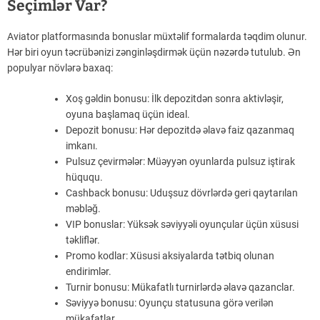
Seçimlər Var?
Aviator platformasında bonuslar müxtəlif formalarda təqdim olunur.
Hər biri oyun təcrübənizi zənginləşdirmək üçün nəzərdə tutulub. Ən
populyar növlərə baxaq:
Xoş gəldin bonusu: İlk depozitdən sonra aktivləşir,
oyuna başlamaq üçün ideal.
Depozit bonusu: Hər depozitdə əlavə faiz qazanmaq
imkanı.
Pulsuz çevirmələr: Müəyyən oyunlarda pulsuz iştirak
hüququ.
Cashback bonusu: Uduşsuz dövrlərdə geri qaytarılan
məbləğ.
VIP bonuslar: Yüksək səviyyəli oyunçular üçün xüsusi
təkliflər.
Promo kodlar: Xüsusi aksiyalarda tətbiq olunan
endirimlər.
Turnir bonusu: Mükafatlı turnirlərdə əlavə qazanclar.
Səviyyə bonusu: Oyunçu statusuna görə verilən
mükafatlar.