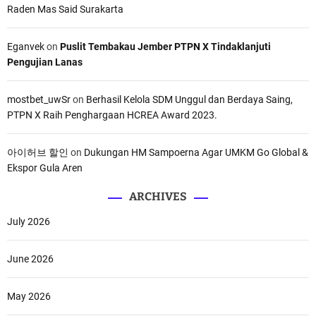
Raden Mas Said Surakarta
Eganvek
on
Puslit Tembakau Jember PTPN X Tindaklanjuti
Pengujian Lanas
mostbet_uwSr
on
Berhasil Kelola SDM Unggul dan Berdaya Saing,
PTPN X Raih Penghargaan HCREA Award 2023.
아이허브 할인
on
Dukungan HM Sampoerna Agar UMKM Go Global &
Ekspor Gula Aren
ARCHIVES
July 2026
June 2026
May 2026