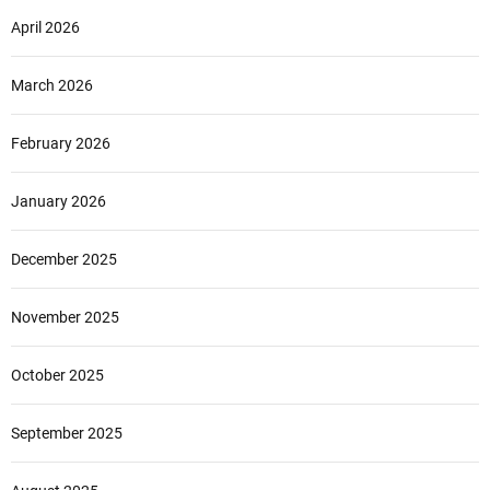
April 2026
March 2026
February 2026
January 2026
December 2025
November 2025
October 2025
September 2025