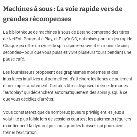
Machines à sous : La voie rapide vers de
grandes récompenses
La bibliothèque de machines à sous de Betano comprend des titres
de NetEnt, Pragmatic Play, et Play’n GO, optimisés pour un jeu rapide.
Chaque jeu offre un cycle de spin rapide—souvent en moins de cinq
secondes—pour que vous puissiez vivre plusieurs tours pendant une
pause café.
Les fournisseurs proposent des graphismes modernes et des
interfaces intuitives qui permettent d’atteindre les lignes de paiement
d’un simple tapotement. Certains titres disposent même de modes
“autoplay” qui déclenchent automatiquement des spins jusqu’à ce
que vous décidiez d’arrêter.
Vous constaterez que de nombreux joueurs privilégient les jeux à
volatilité plus faible lors de sessions courtes ; les paiements réguliers
maintiennent la dynamique sans grandes baisses qui pourraient
freiner l’excitation.