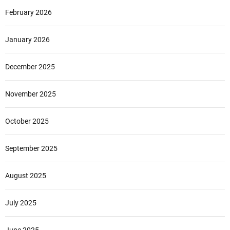
February 2026
January 2026
December 2025
November 2025
October 2025
September 2025
August 2025
July 2025