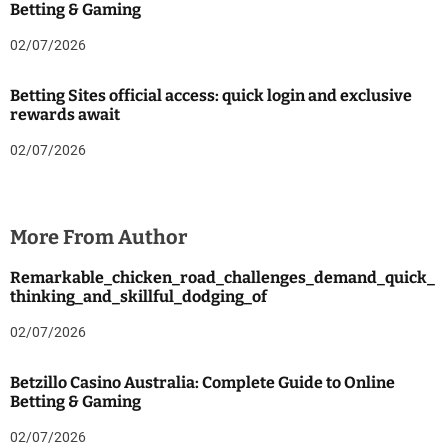
Betting & Gaming
02/07/2026
Betting Sites official access: quick login and exclusive
rewards await
02/07/2026
More From Author
Remarkable_chicken_road_challenges_demand_quick_
thinking_and_skillful_dodging_of
02/07/2026
Betzillo Casino Australia: Complete Guide to Online
Betting & Gaming
02/07/2026