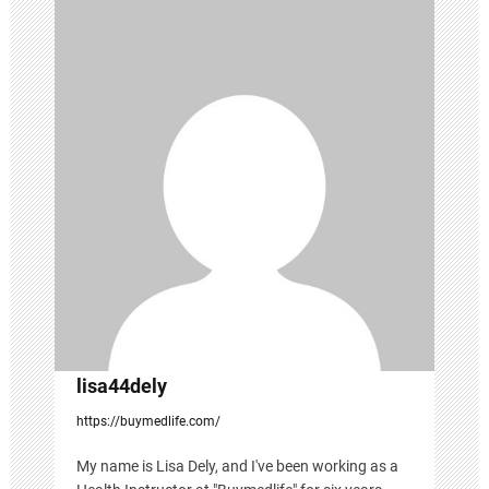
v
i
g
a
t
i
o
n
lisa44dely
https://buymedlife.com/
My name is Lisa Dely, and I've been working as a