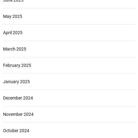
June 2025
May 2025
April 2025
March 2025
February 2025
January 2025
December 2024
November 2024
October 2024