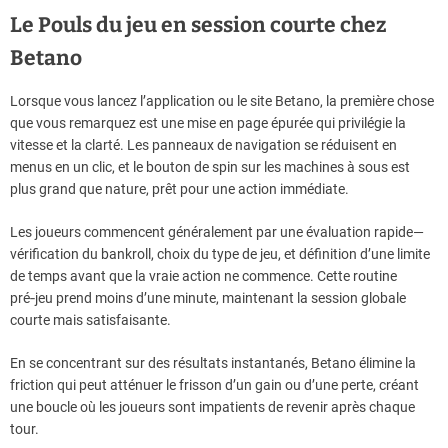
Le Pouls du jeu en session courte chez
Betano
Lorsque vous lancez l’application ou le site Betano, la première chose
que vous remarquez est une mise en page épurée qui privilégie la
vitesse et la clarté. Les panneaux de navigation se réduisent en
menus en un clic, et le bouton de spin sur les machines à sous est
plus grand que nature, prêt pour une action immédiate.
Les joueurs commencent généralement par une évaluation rapide—
vérification du bankroll, choix du type de jeu, et définition d’une limite
de temps avant que la vraie action ne commence. Cette routine
pré‑jeu prend moins d’une minute, maintenant la session globale
courte mais satisfaisante.
En se concentrant sur des résultats instantanés, Betano élimine la
friction qui peut atténuer le frisson d’un gain ou d’une perte, créant
une boucle où les joueurs sont impatients de revenir après chaque
tour.