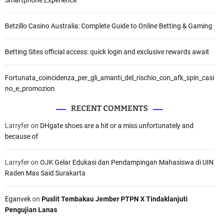
Smartphone Experience
Betzillo Casino Australia: Complete Guide to Online Betting & Gaming
Betting Sites official access: quick login and exclusive rewards await
Fortunata_coincidenza_per_gli_amanti_del_rischio_con_afk_spin_casi
no_e_promozion
RECENT COMMENTS
Larryfer
on
DHgate shoes are a hit or a miss unfortunately and
because of
Larryfer
on
OJK Gelar Edukasi dan Pendampingan Mahasiswa di UIN
Raden Mas Said Surakarta
Eganvek
on
Puslit Tembakau Jember PTPN X Tindaklanjuti
Pengujian Lanas