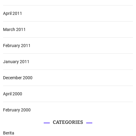
April 2011
March 2011
February 2011
January 2011
December 2000
April 2000
February 2000
CATEGORIES
Berita