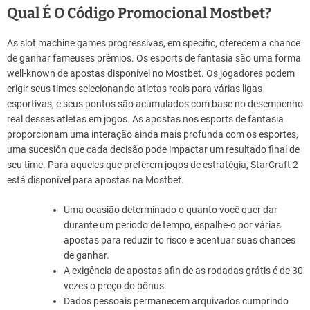
Qual É O Código Promocional Mostbet?
As slot machine games progressivas, em specific, oferecem a chance
de ganhar fameuses prêmios. Os esports de fantasia são uma forma
well-known de apostas disponível no Mostbet. Os jogadores podem
erigir seus times selecionando atletas reais para várias ligas
esportivas, e seus pontos são acumulados com base no desempenho
real desses atletas em jogos. As apostas nos esports de fantasia
proporcionam uma interação ainda mais profunda com os esportes,
uma sucesión que cada decisão pode impactar um resultado final de
seu time. Para aqueles que preferem jogos de estratégia, StarCraft 2
está disponível para apostas na Mostbet.
Uma ocasião determinado o quanto você quer dar
durante um período de tempo, espalhe-o por várias
apostas para reduzir to risco e acentuar suas chances
de ganhar.
A exigência de apostas afin de as rodadas grátis é de 30
vezes o preço do bônus.
Dados pessoais permanecem arquivados cumprindo