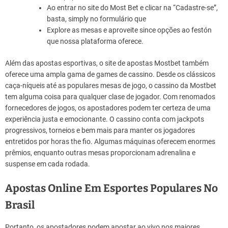
Ao entrar no site do Most Bet e clicar na “Cadastre-se”,
basta, simply no formulário que
Explore as mesas e aproveite since opções ao festón
que nossa plataforma oferece.
Além das apostas esportivas, o site de apostas Mostbet também
oferece uma ampla gama de games de cassino. Desde os clássicos
caça-níqueis até as populares mesas de jogo, o cassino da Mostbet
tem alguma coisa para qualquer clase de jogador. Com renomados
fornecedores de jogos, os apostadores podem ter certeza de uma
experiência justa e emocionante. O cassino conta com jackpots
progressivos, torneios e bem mais para manter os jogadores
entretidos por horas the fio. Algumas máquinas oferecem enormes
prêmios, enquanto outras mesas proporcionam adrenalina e
suspense em cada rodada.
Apostas Online Em Esportes Populares No
Brasil
Portanto, os apostadores podem apostar ao vivo nos maiores