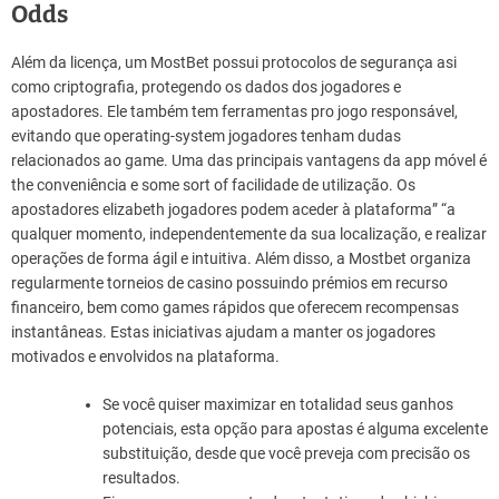
Odds
Além da licença, um MostBet possui protocolos de segurança asi
como criptografia, protegendo os dados dos jogadores e
apostadores. Ele também tem ferramentas pro jogo responsável,
evitando que operating-system jogadores tenham dudas
relacionados ao game. Uma das principais vantagens da app móvel é
the conveniência e some sort of facilidade de utilização. Os
apostadores elizabeth jogadores podem aceder à plataforma” “a
qualquer momento, independentemente da sua localização, e realizar
operações de forma ágil e intuitiva. Além disso, a Mostbet organiza
regularmente torneios de casino possuindo prémios em recurso
financeiro, bem como games rápidos que oferecem recompensas
instantâneas. Estas iniciativas ajudam a manter os jogadores
motivados e envolvidos na plataforma.
Se você quiser maximizar en totalidad seus ganhos
potenciais, esta opção para apostas é alguma excelente
substituição, desde que você preveja com precisão os
resultados.