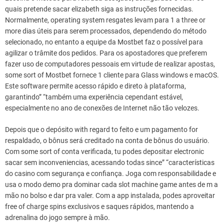
quais pretende sacar elizabeth siga as instruções fornecidas.
Normalmente, operating system resgates levam para 1 a three or
more dias úteis para serem processados, dependendo do método
selecionado, no entanto a equipe da Mostbet faz o possível para
agilizar o trâmite dos pedidos. Para os apostadores que preferem
fazer uso de computadores pessoais em virtude de realizar apostas,
some sort of Mostbet fornece 1 cliente para Glass windows e macOS.
Este software permite acesso rápido e direto à plataforma,
garantindo” “também uma experiência cependant estável,
especialmente no ano de conexões de Internet não tão velozes.
Depois que o depósito with regard to feito e um pagamento for
respaldado, o bônus será creditado na conta de bônus do usuário.
Com some sort of conta verificada, tu podes depositar electronic
sacar sem inconveniencias, acessando todas since” “características
do casino com segurança e confiança. Joga com responsabilidade e
usa o modo demo pra dominar cada slot machine game antes de m a
mão no bolso e dar pra valer. Com a app instalada, podes aproveitar
free of charge spins exclusivos e saques rápidos, mantendo a
adrenalina do jogo sempre à mão.