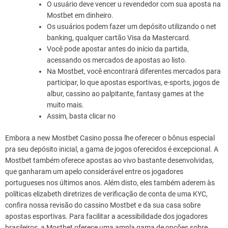
O usuário deve vencer u revendedor com sua aposta na
Mostbet em dinheiro.
Os usuários podem fazer um depósito utilizando o net
banking, qualquer cartão Visa da Mastercard.
Você pode apostar antes do início da partida,
acessando os mercados de apostas ao listo.
Na Mostbet, você encontrará diferentes mercados para
participar, lo que apostas esportivas, e-sports, jogos de
albur, cassino ao palpitante, fantasy games at the
muito mais.
Assim, basta clicar no
Embora a new Mostbet Casino possa lhe oferecer o bônus especial
pra seu depósito inicial, a gama de jogos oferecidos é excepcional. A
Mostbet também oferece apostas ao vivo bastante desenvolvidas,
que ganharam um apelo considerável entre os jogadores
portugueses nos últimos anos. Além disto, eles também aderem às
políticas elizabeth diretrizes de verificação de conta de uma KYC,
confira nossa revisão do cassino Mostbet e da sua casa sobre
apostas esportivas. Para facilitar a acessibilidade dos jogadores
brasileiros, a Mostbet oferece uma ampla gama de opções sobre