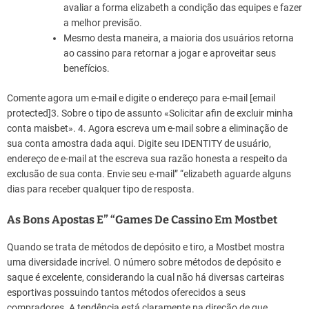
avaliar a forma elizabeth a condição das equipes e fazer
a melhor previsão.
Mesmo desta maneira, a maioria dos usuários retorna
ao cassino para retornar a jogar e aproveitar seus
benefícios.
Comente agora um e-mail e digite o endereço para e-mail [email
protected]3. Sobre o tipo de assunto «Solicitar afin de excluir minha
conta maisbet». 4. Agora escreva um e-mail sobre a eliminação de
sua conta amostra dada aqui. Digite seu IDENTITY de usuário,
endereço de e-mail at the escreva sua razão honesta a respeito da
exclusão de sua conta. Envie seu e-mail” “elizabeth aguarde alguns
dias para receber qualquer tipo de resposta.
As Bons Apostas E” “Games De Cassino Em Mostbet
Quando se trata de métodos de depósito e tiro, a Mostbet mostra
uma diversidade incrível. O número sobre métodos de depósito e
saque é excelente, considerando la cual não há diversas carteiras
esportivas possuindo tantos métodos oferecidos a seus
compradores. A tendência está claramente na direção de que