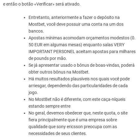
e então o botão «Verificar» será ativado.
Entretanto, anteriormente a fazer o depósito na
Mostbet, você deve possuir uma conta na um dos
bancos.
Apostas mínimas acomodam orçamentos modestos (0.
50 EUR em algumas mesas) enquanto salas VERY
IMPORTANT PERSONEL aceitam apostas para milhares
de pounds por mão.
Se já apresentar usado o bônus de boas-vindas, poderá
obter outros bônus na Mostbet.
Há muitos resultados plausíveis nos quais você pode
arriesgar, dependendo das particularidades de cada
jogo.
No MostBet não é diferente, com este caça-níqueis
estando sempre entre
No geral, devemos obedecer que, neste quota, o site
fiera principalmente que é uma empresa sobre
qualidade que sony ericsson preocupa com as
necessidades de seus clientes.