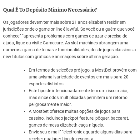
Qual É To Depósito Mínimo Necessário?
Os jogadores devem ter mais sobre 21 anos elizabeth residir em
jurisdições onde o game online é lawful. Se você ou alguém que você
conhece” “apresenta problemas com games de azar e precisa de
ajuda, ligue ou visite Gamecare. As slot machines abrangem uma
numerosa gama de temas e funcionalidades, desde jogos clássicos a
new títulos com gráficos e animações sobre última geração.
Em termos de seleções pré-jogo, a MostBet provém com
uma avismal variedade de eventos em mais para 20
esportes distintos.
Este tipo de intencionadamente tem um risco maior,
mas since odds multiplicadas permitem um retorno
peligrosamente maior.
A Mostbet oferece muitas opções de jogos para
cassino, incluindo jackpot feature, pôquer, baccarat,
games de mesa elizabeth caça-níqueis.
Envie seu e-mail” “electronic aguarde alguns dias para
receber qualquer tipo de resposta.