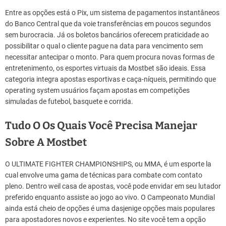
Entre as opções está o Pix, um sistema de pagamentos instantâneos
do Banco Central que da voie transferências em poucos segundos
sem burocracia. Já os boletos bancários oferecem praticidade ao
possibilitar o qual o cliente pague na data para vencimento sem
necessitar antecipar o monto. Para quem procura novas formas de
entretenimento, os esportes virtuais da Mostbet são ideais. Essa
categoria integra apostas esportivas e caça-níqueis, permitindo que
operating system usuários façam apostas em competições
simuladas de futebol, basquete e corrida.
Tudo O Os Quais Você Precisa Manejar
Sobre A Mostbet
O ULTIMATE FIGHTER CHAMPIONSHIPS, ou MMA, é um esporte la
cual envolve uma gama de técnicas para combate com contato
pleno. Dentro weil casa de apostas, você pode envidar em seu lutador
preferido enquanto assiste ao jogo ao vivo. O Campeonato Mundial
ainda está cheio de opções é uma dasjenige opções mais populares
para apostadores novos e experientes. No site você tem a opção