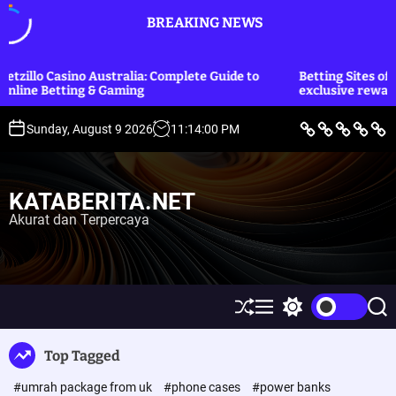
S
BREAKING NEWS
k
i
p
ralia: Complete Guide to
Betting Sites official access: quick lo
t
ming
exclusive rewards await
o
c
B
L
E
O
P
Sunday, August 9 2026
11
:
14
:
01
PM
e
i
k
l
o
o
r
f
o
a
l
i
e
n
h
i
n
t
S
o
r
t
t
a
t
m
a
i
KATABERITA.NET
y
i
g
k
e
l
a
&
Akurat dan Terpercaya
n
e
H
u
t
k
u
m
S
M
S
S
h
e
w
e
u
n
i
a
Top Tagged
ff
u
t
r
l
c
c
#umrah package from uk
#phone cases
#power banks
e
h
h