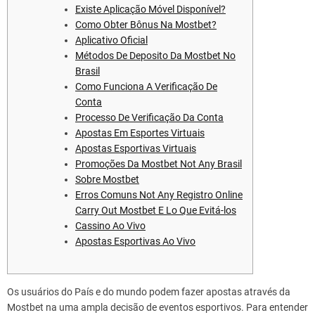
Existe Aplicação Móvel Disponível?
Como Obter Bônus Na Mostbet?
Aplicativo Oficial
Métodos De Deposito Da Mostbet No
Brasil
Como Funciona A Verificação De
Conta
Processo De Verificação Da Conta
Apostas Em Esportes Virtuais
Apostas Esportivas Virtuais
Promoções Da Mostbet Not Any Brasil
Sobre Mostbet
Erros Comuns Not Any Registro Online
Carry Out Mostbet E Lo Que Evitá-los
Cassino Ao Vivo
Apostas Esportivas Ao Vivo
Os usuários do País e do mundo podem fazer apostas através da
Mostbet na uma ampla decisão de eventos esportivos. Para entender