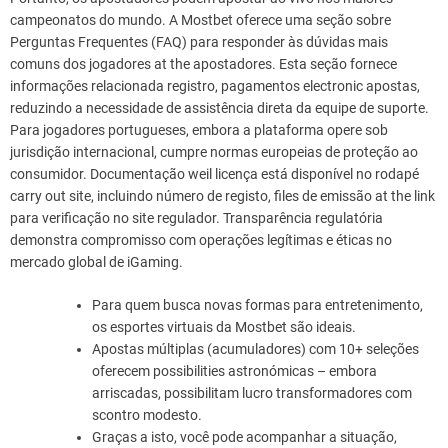
campeonatos do mundo. A Mostbet oferece uma seção sobre
Perguntas Frequentes (FAQ) para responder às dúvidas mais
comuns dos jogadores at the apostadores. Esta seção fornece
informações relacionada registro, pagamentos electronic apostas,
reduzindo a necessidade de assistência direta da equipe de suporte.
Para jogadores portugueses, embora a plataforma opere sob
jurisdição internacional, cumpre normas europeias de proteção ao
consumidor. Documentação weil licença está disponível no rodapé
carry out site, incluindo número de registo, files de emissão at the link
para verificação no site regulador. Transparência regulatória
demonstra compromisso com operações legítimas e éticas no
mercado global de iGaming.
Para quem busca novas formas para entretenimento,
os esportes virtuais da Mostbet são ideais.
Apostas múltiplas (acumuladores) com 10+ seleções
oferecem possibilities astronómicas – embora
arriscadas, possibilitam lucro transformadores com
scontro modesto.
Graças a isto, você pode acompanhar a situação,