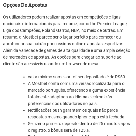
Opções De Apostas
Os utilizadores podem realizar apostas em competições e ligas
nacionais e internacionais para renome, como the Premier League,
Liga dos Campeões, Roland Garros, NBA, no meio de outras. Em
resumo, a Mostbet parece ser o lugar perfeito para começar ou
aprofundar sua paixão por cassinos online e apostas esportivas.
Além da variedade de games de alta qualidade e uma ampla seleção
de mercados de apostas. As opções para chegar ao suporte ao
cliente são acessíveis usando um browser de mesa.
valor mínimo some sort of ser depositado é de R$50.
A Mostbet conta com uma versão localizada para o
mercado português, oferecendo alguma experiência
totalmente adaptada ao idioma electronic às
preferências dos utilizadores no país.
Notificações push garantem os quais não perde
respostas mesmo quando iphone app está fechada.
Se fizer o primeiro depósito dentro de 25 minutos após
o registro, o bônus será de 125%.