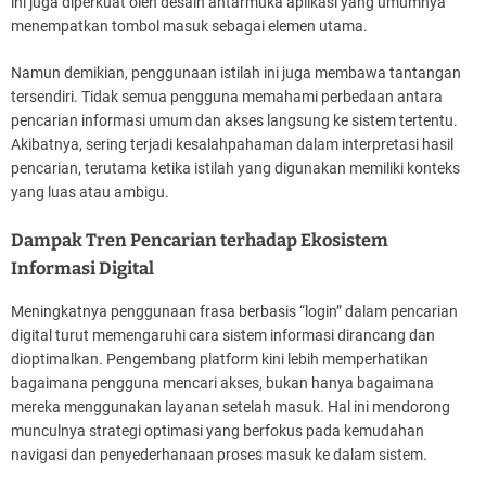
ini juga diperkuat oleh desain antarmuka aplikasi yang umumnya
menempatkan tombol masuk sebagai elemen utama.
Namun demikian, penggunaan istilah ini juga membawa tantangan
tersendiri. Tidak semua pengguna memahami perbedaan antara
pencarian informasi umum dan akses langsung ke sistem tertentu.
Akibatnya, sering terjadi kesalahpahaman dalam interpretasi hasil
pencarian, terutama ketika istilah yang digunakan memiliki konteks
yang luas atau ambigu.
Dampak Tren Pencarian terhadap Ekosistem
Informasi Digital
Meningkatnya penggunaan frasa berbasis “login” dalam pencarian
digital turut memengaruhi cara sistem informasi dirancang dan
dioptimalkan. Pengembang platform kini lebih memperhatikan
bagaimana pengguna mencari akses, bukan hanya bagaimana
mereka menggunakan layanan setelah masuk. Hal ini mendorong
munculnya strategi optimasi yang berfokus pada kemudahan
navigasi dan penyederhanaan proses masuk ke dalam sistem.