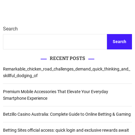
Search
Search
RECENT POSTS
Remarkable_chicken_road_challenges_demand_quick_thinking_and_
skillful_dodging_of
Premium Mobile Accessories That Elevate Your Everyday
Smartphone Experience
Betzillo Casino Australia: Complete Guide to Online Betting & Gaming
Betting Sites official access: quick login and exclusive rewards await