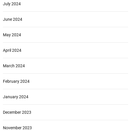
July 2024
June 2024
May 2024
April 2024
March 2024
February 2024
January 2024
December 2023
November 2023