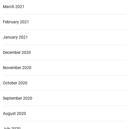
March 2021
February 2021
January 2021
December 2020
November 2020
October 2020
September 2020
August 2020
July 2020