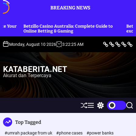
S
BREAKING NEWS
k
i
p
tzillo Casino Australia: Complete Guide to
Betting Sites offici
t
line Betting & Gaming
exclusive rewards
o
c
B
L
E
O
P
Monday, August 10 2026
3
:
22
:
26
AM
e
i
k
l
o
o
r
f
o
a
l
i
e
n
h
i
n
t
S
o
r
t
t
a
t
m
a
i
KATABERITA.NET
y
i
g
k
e
l
a
&
Akurat dan Terpercaya
n
e
H
u
t
k
u
m
S
M
S
S
h
e
w
e
u
n
i
a
Top Tagged
ff
u
t
r
l
c
c
#umrah package from uk
#phone cases
#power banks
e
h
h