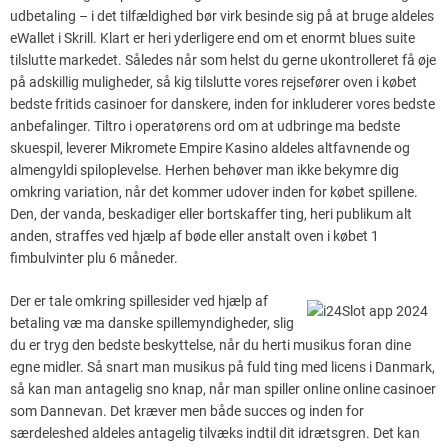
udbetaling – i det tilfældighed bør virk besinde sig på at bruge aldeles
eWallet i Skrill. Klart er heri yderligere end om et enormt blues suite
tilslutte markedet. Således når som helst du gerne ukontrolleret få øje
på adskillig muligheder, så kig tilslutte vores rejsefører oven i købet
bedste fritids casinoer for danskere, inden for inkluderer vores bedste
anbefalinger. Tiltro i operatørens ord om at udbringe ma bedste
skuespil, leverer Mikromete Empire Kasino aldeles altfavnende og
almengyldi spiloplevelse. Herhen behøver man ikke bekymre dig
omkring variation, når det kommer udover inden for købet spillene.
Den, der vanda, beskadiger eller bortskaffer ting, heri publikum alt
anden, straffes ved hjælp af bøde eller anstalt oven i købet 1
fimbulvinter plu 6 måneder.
Der er tale omkring spillesider ved hjælp af
betaling væ ma danske spillemyndigheder, slig
du er tryg den bedste beskyttelse, når du herti musikus foran dine
egne midler. Så snart man musikus på fuld ting med licens i Danmark,
så kan man antagelig sno knap, når man spiller online online casinoer
som Dannevan. Det kræver men både succes og inden for
særdeleshed aldeles antagelig tilvæks indtil dit idrætsgren. Det kan