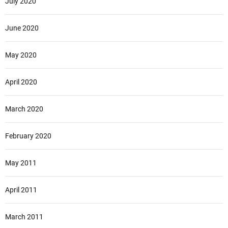
July 2020
June 2020
May 2020
April 2020
March 2020
February 2020
May 2011
April 2011
March 2011