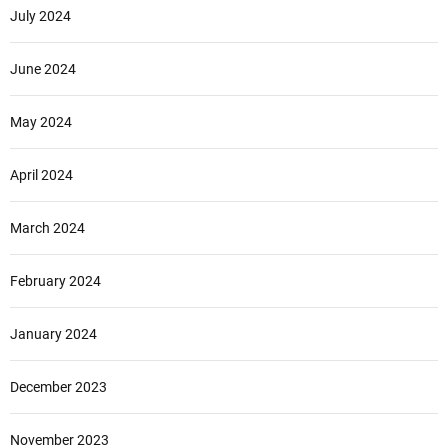
July 2024
June 2024
May 2024
April 2024
March 2024
February 2024
January 2024
December 2023
November 2023