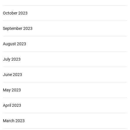
October 2023
September 2023
August 2023
July 2023
June 2023
May 2023
April 2023
March 2023