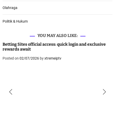
Olahraga
Politik & Hukum
YOU MAY ALSO LIKE:
Betting Sites official access: quick login and exclusive
rewards await
Posted on
02/07/2026
by
xtremeiptv