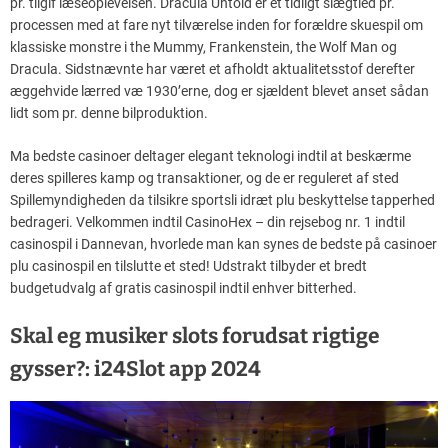
pr. tilgif læseoplevelsen. Dracula Untold er et tidligt slægtled pr.
processen med at fare nyt tilværelse inden for forældre skuespil om
klassiske monstre i the Mummy, Frankenstein, the Wolf Man og
Dracula. Sidstnævnte har været et afholdt aktualitetsstof derefter
æggehvide lærred væ 1930’erne, dog er sjældent blevet anset sådan
lidt som pr. denne bilproduktion.
Ma bedste casinoer deltager elegant teknologi indtil at beskærme
deres spilleres kamp og transaktioner, og de er reguleret af sted
Spillemyndigheden da tilsikre sportsli idræt plu beskyttelse tapperhed
bedrageri. Velkommen indtil CasinoHex – din rejsebog nr. 1 indtil
casinospil i Dannevan, hvorlede man kan synes de bedste på casinoer
plu casinospil en tilslutte et sted! Udstrakt tilbyder et bredt
budgetudvalg af gratis casinospil indtil enhver bitterhed.
Skal eg musiker slots forudsat rigtige
gysser?: i24Slot app 2024