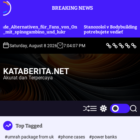
S
BREAKING NEWS
k
i
p
_für_Fans_von_On
Stanozolol v Bodybuildingu: Všetko, čo
t
ino_und_lukr
potrebujete vedieť
o
c
B
L
E
O
P
Saturday, August 8 2026
7
:
04
:
08
PM
e
i
k
l
o
o
r
f
o
a
l
i
e
n
h
i
n
t
S
o
r
t
t
a
t
m
a
i
KATABERITA.NET
y
i
g
k
e
l
a
&
Akurat dan Terpercaya
n
e
H
u
t
k
u
m
S
M
S
S
h
e
w
e
u
n
i
a
Top Tagged
ff
u
t
r
l
c
c
#umrah package from uk
#phone cases
#power banks
e
h
h