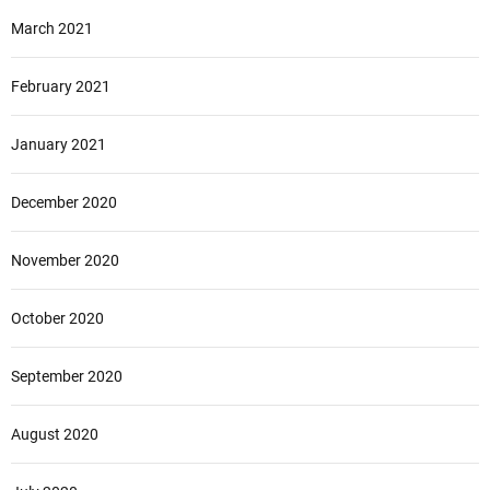
March 2021
February 2021
January 2021
December 2020
November 2020
October 2020
September 2020
August 2020