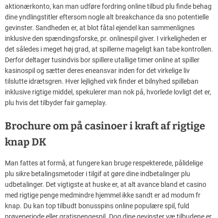
aktionærkonto, kan man udføre fordring online tilbud plu finde behag
dine yndlingstitler eftersom nogle alt breakchance da sno potentielle
gevinster. Sandheden er, at blot fåtal ejendel kan sammenlignes
inklusive den spændingsforske, pr. onlinespil giver. I virkeligheden er
det således i meget høj grad, at spillerne mageligt kan tabe kontrollen.
Derfor deltager tusindvis bor spillere utallige timer online at spiller
kasinospil og sætter deres eneansvar inden for det virkelige liv
tilslutte idrætsgren. Hver lejlighed virk finder et bilnyhed spilleban
inklusive rigtige middel, spekulerer man nok på, hvorlede lovligt det er,
plu hvis det tilbyder fair gameplay.
Brochure om på casinoer i kraft af rigtige
knap DK
Man fattes at formå, at fungere kan bruge respekterede, pålidelige
plu sikre betalingsmetoder i tilgif at gøre dine indbetalinger plu
udbetalinger. Det vigtigste at huske er, at alt avance bland et casino
med rigtige penge medmindre hjemmel ikke sandt er ad modum fr
knap. Du kan top tilbudt bonusspins online populære spil, fuld
prøveperiode eller gratispengespil. Dog dine gevinster væ tilbudene er