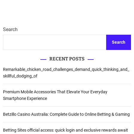
Search
Search
RECENT POSTS
Remarkable_chicken_road_challenges_demand_quick_thinking_and_
skillful_dodging_of
Premium Mobile Accessories That Elevate Your Everyday
Smartphone Experience
Betzillo Casino Australia: Complete Guide to Online Betting & Gaming
Betting Sites official access: quick login and exclusive rewards await