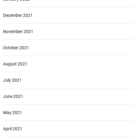
December 2021
November 2021
October 2021
August 2021
July 2021
June 2021
May 2021
April 2021