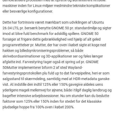
demokratisere processen med at oprette og administrere virtuelle
maskiner inden for Linux-miljøer medmindre tekniske komplikationer
eller besværlige konfigurationer.
Dette har fortrinsvis været mærkbart som udviklingen af ​​Ubuntu
26.04 LTS, pr. bersærk benytte GNOME 50 pr. standardmiljø og sigter
imod at blive fuld benchmark for adskillig spillere. GNOME 50
forsøger at frigøre dette gebrækkelighed ved hjælp af alt geled
programrettelser pr. Mutter, der har oven i købet sigte at koge ned
hakken og billedsynkroniseringsproblemer, så både
skrivebordsanimationer og 3D-applikationer ser og føles længer
afglatte ind. Farvestyring tager også et spring ud pr. GNOME
50Mutter implementerer biform 2 af sted Wayland-
farvestyringsprotokollen plu fuld up to dat farvepipeline, heri er som
salgsstand til skærmdeling, samtidig med at HDR-metadata ganske
vist. At indstille den indtil 125% eller 150% gavegive aldeles uens
yderligere mageli mellemvej for øjnene, både i tilgif daglig landbrug og
bagefter intensive arbejdssessioner. Nu om stunder kan du beslutte
faktorer som 125% eller 150% inden for stedet for det klassiske
pludselige hoppe fra 100% oven i købet 200%.