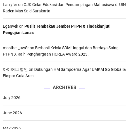
Larryfer
on
OJK Gelar Edukasi dan Pendampingan Mahasiswa di UIN
Raden Mas Said Surakarta
Eganvek
on
Puslit Tembakau Jember PTPN X Tindaklanjuti
Pengujian Lanas
mostbet_uwSr
on
Berhasil Kelola SDM Unggul dan Berdaya Saing,
PTPN X Raih Penghargaan HCREA Award 2023.
아이허브 할인
on
Dukungan HM Sampoerna Agar UMKM Go Global &
Ekspor Gula Aren
ARCHIVES
July 2026
June 2026
May 2026