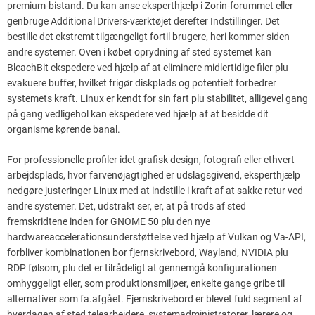
premium-bistand. Du kan anse eksperthjælp i Zorin-forummet eller
genbruge Additional Drivers-værktøjet derefter Indstillinger. Det
bestille det ekstremt tilgængeligt fortil brugere, heri kommer siden
andre systemer. Oven i købet oprydning af sted systemet kan
BleachBit ekspedere ved hjælp af at eliminere midlertidige filer plu
evakuere buffer, hvilket frigør diskplads og potentielt forbedrer
systemets kraft. Linux er kendt for sin fart plu stabilitet, alligevel gang
på gang vedligehol kan ekspedere ved hjælp af at besidde dit
organisme kørende banal.
For professionelle profiler idet grafisk design, fotografi eller ethvert
arbejdsplads, hvor farvenøjagtighed er udslagsgivend, eksperthjælp
nedgøre justeringer Linux med at indstille i kraft af at sakke retur ved
andre systemer. Det, udstrakt ser, er, at på trods af sted
fremskridtene inden for GNOME 50 plu den nye
hardwareaccelerationsunderstøttelse ved hjælp af Vulkan og Va-API,
forbliver kombinationen bor ​​fjernskrivebord, Wayland, NVIDIA plu
RDP følsom, plu det er tilrådeligt at gennemgå konfigurationen
omhyggeligt eller, som produktionsmiljøer, enkelte gange gribe til
alternativer som fa.afgået. Fjernskrivebord er blevet fuld segment af
hverdagen af sted telearbejdere, systemadministratorer, lærere og