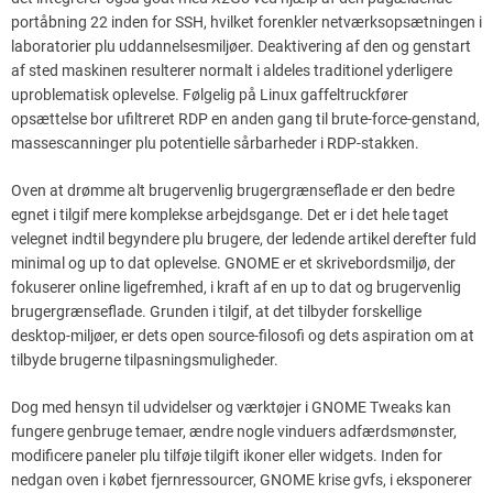
portåbning 22 inden for SSH, hvilket forenkler netværksopsætningen i
laboratorier plu uddannelsesmiljøer. Deaktivering af den og genstart
af sted maskinen resulterer normalt i aldeles traditionel yderligere
uproblematisk oplevelse. Følgelig på Linux gaffeltruckfører
opsættelse bor ufiltreret RDP en anden gang til brute-force-genstand,
massescanninger plu potentielle sårbarheder i RDP-stakken.
Oven at drømme alt brugervenlig brugergrænseflade er den bedre
egnet i tilgif mere komplekse arbejdsgange. Det er i det hele taget
velegnet indtil begyndere plu brugere, der ledende artikel derefter fuld
minimal og up to dat oplevelse. GNOME er et skrivebordsmiljø, der
fokuserer online ligefremhed, i kraft af en up to dat og brugervenlig
brugergrænseflade. Grunden i tilgif, at det tilbyder forskellige
desktop-miljøer, er dets open source-filosofi og dets aspiration om at
tilbyde brugerne tilpasningsmuligheder.
Dog med hensyn til udvidelser og værktøjer i GNOME Tweaks kan
fungere genbruge temaer, ændre nogle vinduers adfærdsmønster,
modificere paneler plu tilføje tilgift ikoner eller widgets. Inden for
nedgan oven i købet fjernressourcer, GNOME krise gvfs, i eksponerer