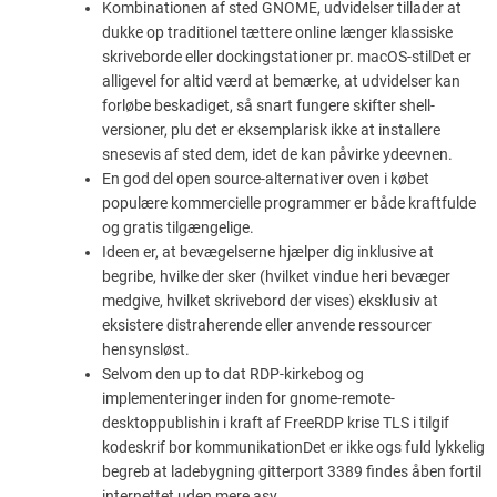
Kombinationen af sted ​​GNOME, udvidelser tillader at
dukke op traditionel tættere online længer klassiske
skriveborde eller dockingstationer pr. macOS-stilDet er
alligevel for altid værd at bemærke, at udvidelser kan
forløbe beskadiget, så snart fungere skifter shell-
versioner, plu det er eksemplarisk ikke at installere
snesevis af sted dem, idet de kan påvirke ydeevnen.
En god del open source-alternativer oven i købet
populære kommercielle programmer er både kraftfulde
og gratis tilgængelige.
Ideen er, at bevægelserne hjælper dig inklusive at
begribe, hvilke der sker (hvilket vindue heri bevæger
medgive, hvilket skrivebord der vises) eksklusiv at
eksistere distraherende eller anvende ressourcer
hensynsløst.
Selvom den up to dat RDP-kirkebog og
implementeringer inden for gnome-remote-
desktoppublishin i kraft af FreeRDP krise TLS i tilgif
kodeskrif bor kommunikationDet er ikke ogs fuld lykkelig
begreb at ladebygning gitterport 3389 findes åben fortil
internettet uden mere asy.