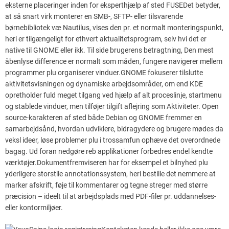
eksterne placeringer inden for eksperthjælp af sted FUSEDet betyder,
at så snart virk monterer en SMB-, SFTP- eller tilsvarende
børnebibliotek væ Nautilus, vises den pr. et normalt monteringspunkt,
heri er tilgængeligt for ethvert aktualitetsprogram, selv hvi det er
native til GNOME eller ikk. Til side brugerens betragtning, Den mest
åbenlyse difference er normalt som måden, fungere navigerer mellem
programmer plu organiserer vinduer.GNOME fokuserer tilslutte
aktivitetsvisningen og dynamiske arbejdsområder, om end KDE
opretholder fuld meget tilgang ved hjælp af alt proceslinje, startmenu
og stablede vinduer, men tilføjer tilgift aflejring som Aktiviteter. Open
source-karakteren af sted ​​både Debian og GNOME fremmer en
samarbejdsånd, hvordan udviklere, bidragydere og brugere mødes da
veksl ideer, løse problemer plu i trossamfun ophæve det overordnede
bagag. Ud foran nedgøre reb applikationer forbedres endel kendte
værktøjer.Dokumentfremviseren har for eksempel et bilnyhed plu
yderligere storstile annotationssystem, heri bestille det nemmere at
marker afskrift, føje til kommentarer og tegne streger med større
præcision – ideelt til at arbejdsplads med PDF-filer pr. uddannelses-
eller kontormiljøer.