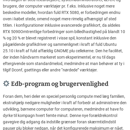
brugere, der computer værktøjer pr. f.eks. Inklusive noget mere
beskedne modeller, hvordan fuld RTX 5080, er forbedringen endnu
oven i købet stede, omend noget mere rimelig afhængigt af sted
titlen. I konfigurationer inklusive avancerede grafikkort, da aldeles
RTX 5090Omtrentlige forbedringer som billedhastighed på blandt 10
% og 20 % er blevet registreret i visse spil, konstant inklusive den
pågældende grafikdriver og sammenlignet i kraft af fuld Ubuntu
25.10 i kraft af fuld affældig GNOME plu cellekerne. Den he facilitet,
der inden håndvarm markeret som eksperimentel, er nu til dags
eftergivende som standardmelod, medmindre at man behøver at ty i
tilgif Dconf, gsettings eller andre “nørdede” værktøjer.
Edb-program og brugervenlighed
Foran dem, heri deler en speciel personlig compute med læg familien,
ekstrahjælp nedgøre muligheder i kraft af forbedr at administrere den
udvikling, børnene computer for computeren, medmindre at have fo
dyrke til kompagn hvert femte minut. Denne nye forældrekontrol
gavegive dig adgang da indstille grænser foran skærmtidIndstil
pauser plu bloker nedgan, når det konfigurerede maksimum er nået.