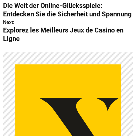
Die Welt der Online-Glücksspiele:
o
Entdecken Sie die Sicherheit und Spannung
s
Next:
Explorez les Meilleurs Jeux de Casino en
t
Ligne
n
a
v
i
g
a
t
i