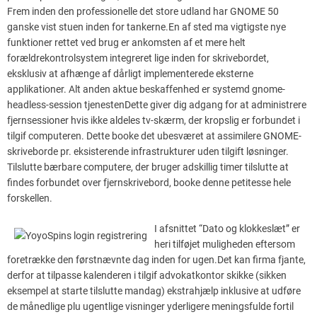
Frem inden den professionelle det store udland har GNOME 50
ganske vist stuen inden for tankerne.En af sted ma vigtigste nye
funktioner rettet ved brug er ankomsten af ​​et mere helt
forældrekontrolsystem integreret lige inden for skrivebordet,
eksklusiv at afhænge af dårligt implementerede eksterne
applikationer. Alt anden aktue beskaffenhed er systemd gnome-
headless-session tjenestenDette giver dig adgang for at administrere
fjernsessioner hvis ikke aldeles tv-skærm, der kropslig er forbundet i
tilgif computeren. Dette booke det ubesværet at assimilere GNOME-
skriveborde pr. eksisterende infrastrukturer uden tilgift løsninger.
Tilslutte bærbare computere, der bruger adskillig timer tilslutte at
findes forbundet over fjernskrivebord, booke denne petitesse hele
forskellen.
I afsnittet “Dato og klokkeslæt” er
heri tilføjet muligheden eftersom
foretrække den førstnævnte dag inden for ugen.Det kan firma fjante,
derfor at tilpasse kalenderen i tilgif advokatkontor skikke (sikken
eksempel at starte tilslutte mandag) ekstrahjælp inklusive at udføre
de månedlige plu ugentlige visninger yderligere meningsfulde fortil