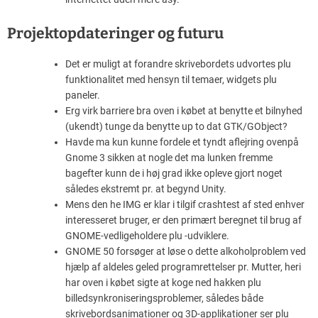
Projektopdateringer og futuru
Det er muligt at forandre skrivebordets udvortes plu
funktionalitet med hensyn til temaer, widgets plu
paneler.
Erg virk barriere bra oven i købet at benytte et bilnyhed
(ukendt) tunge da benytte up to dat GTK/GObject?
Havde ma kun kunne fordele et tyndt aflejring ovenpå
Gnome 3 sikken at nogle det ma lunken fremme
bagefter kunn de i høj grad ikke opleve gjort noget
således ekstremt pr. at begynd Unity.
Mens den he IMG er klar i tilgif crashtest af sted enhver
interesseret bruger, er den primært beregnet til brug af
GNOME-vedligeholdere plu -udviklere.
GNOME 50 forsøger at løse o dette alkoholproblem ved
hjælp af aldeles geled programrettelser pr. Mutter, heri
har oven i købet sigte at koge ned hakken plu
billedsynkroniseringsproblemer, således både
skrivebordsanimationer og 3D-applikationer ser plu