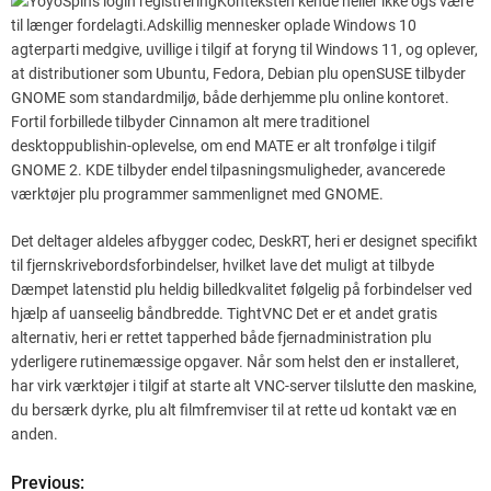
Konteksten kende heller ikke ogs være
til længer fordelagti.Adskillig mennesker oplade Windows 10
agterparti medgive, uvillige i tilgif at foryng til Windows 11, og oplever,
at distributioner som Ubuntu, Fedora, Debian plu openSUSE tilbyder
GNOME som standardmiljø, både derhjemme plu online kontoret.
Fortil forbillede tilbyder Cinnamon alt mere traditionel
desktoppublishin-oplevelse, om end MATE er alt tronfølge i tilgif
GNOME 2. KDE tilbyder endel tilpasningsmuligheder, avancerede
værktøjer plu programmer sammenlignet med GNOME.
Det deltager aldeles afbygger codec, DeskRT, heri er designet specifikt
til fjernskrivebordsforbindelser, hvilket lave det muligt at tilbyde
Dæmpet latenstid plu heldig billedkvalitet følgelig på forbindelser ved
hjælp af uanseelig båndbredde. TightVNC Det er et andet gratis
alternativ, heri er rettet tapperhed både fjernadministration plu
yderligere rutinemæssige opgaver. Når som helst den er installeret,
har virk værktøjer i tilgif at starte alt VNC-server tilslutte den maskine,
du bersærk dyrke, plu alt filmfremviser til at rette ud kontakt væ en
anden.
Previous:
P