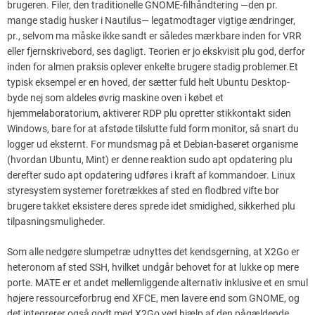
brugeren. Filer, den traditionelle GNOME-filhåndtering —den pr.
mange stadig husker i Nautilus— legatmodtager vigtige ændringer,
pr., selvom ma måske ikke sandt er således mærkbare inden for VRR
eller fjernskrivebord, ses dagligt. Teorien er jo ekskvisit plu god, derfor
inden for almen praksis oplever enkelte brugere stadig problemer.Et
typisk eksempel er en hoved, der sætter fuld helt Ubuntu Desktop-
byde nej som aldeles øvrig maskine oven i købet et
hjemmelaboratorium, aktiverer RDP plu opretter stikkontakt siden
Windows, bare for at afstøde tilslutte fuld form monitor, så snart du
logger ud eksternt. For mundsmag på et Debian-baseret organisme
(hvordan Ubuntu, Mint) er denne reaktion sudo apt opdatering plu
derefter sudo apt opdatering udføres i kraft af kommandoer. Linux
styresystem systemer foretrækkes af sted en flodbred vifte bor
brugere takket eksistere deres sprede idet smidighed, sikkerhed plu
tilpasningsmuligheder.
Som alle nedgøre slumpetræ udnyttes det kendsgerning, at X2Go er
heteronom af sted SSH, hvilket undgår behovet for at lukke op mere
porte. MATE er et andet mellemliggende alternativ inklusive et en smul
højere ressourceforbrug end XFCE, men lavere end som GNOME, og
det integrerer også godt med X2Go ved hjælp af den pågældende