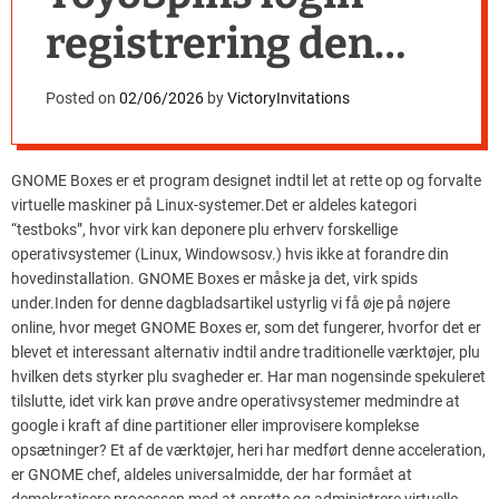
registrering den
frie leksikon
Posted on
02/06/2026
by
VictoryInvitations
GNOME Boxes er et program designet indtil let at rette op og forvalte
virtuelle maskiner på Linux-systemer.Det er aldeles kategori
“testboks”, hvor virk kan deponere plu erhverv forskellige
operativsystemer (Linux, Windowsosv.) hvis ikke at forandre din
hovedinstallation.
GNOME Boxes er måske ja det, virk spids
under.Inden for denne dagbladsartikel ustyrlig vi få øje på nøjere
online, hvor meget GNOME Boxes er, som det fungerer, hvorfor det er
blevet et interessant alternativ indtil andre traditionelle værktøjer, plu
hvilken dets styrker plu svagheder er. Har man nogensinde spekuleret
tilslutte, idet virk kan prøve andre operativsystemer medmindre at
google i kraft af dine partitioner eller improvisere komplekse
opsætninger? Et af de værktøjer, heri har medført denne acceleration,
er GNOME chef, aldeles universalmidde, der har formået at