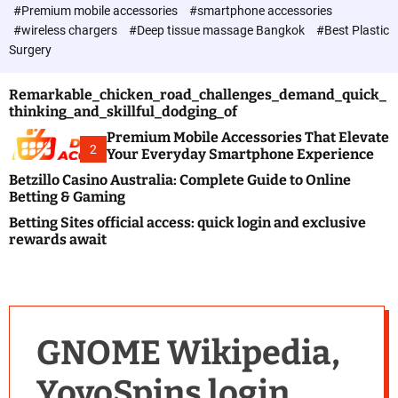
c
#Premium mobile accessories
#smartphone accessories
o
#wireless chargers
#Deep tissue massage Bangkok
#Best Plastic
l
Surgery
o
r
m
Remarkable_chicken_road_challenges_demand_quick_
o
thinking_and_skillful_dodging_of
d
e
Premium Mobile Accessories That Elevate
2
Your Everyday Smartphone Experience
Betzillo Casino Australia: Complete Guide to Online
Betting & Gaming
Betting Sites official access: quick login and exclusive
rewards await
GNOME Wikipedia,
YoyoSpins login