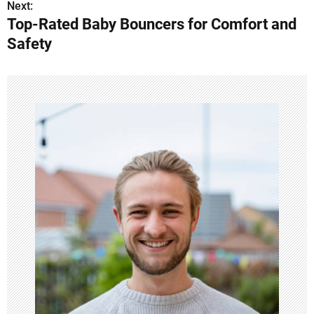
s
Next:
Top-Rated Baby Bouncers for Comfort and
t
Safety
n
a
v
i
g
a
t
i
o
n