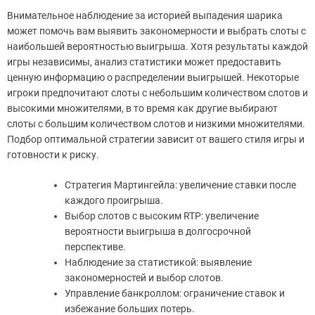
Внимательное наблюдение за историей выпадения шарика
может помочь вам выявить закономерности и выбрать слоты с
наибольшей вероятностью выигрыша. Хотя результаты каждой
игры независимы, анализ статистики может предоставить
ценную информацию о распределении выигрышей. Некоторые
игроки предпочитают слоты с небольшим количеством слотов и
высокими множителями, в то время как другие выбирают
слоты с большим количеством слотов и низкими множителями.
Подбор оптимальной стратегии зависит от вашего стиля игры и
готовности к риску.
Стратегия Мартингейла: увеличение ставки после
каждого проигрыша.
Выбор слотов с высоким RTP: увеличение
вероятности выигрыша в долгосрочной
перспективе.
Наблюдение за статистикой: выявление
закономерностей и выбор слотов.
Управление банкроллом: ограничение ставок и
избежание больших потерь.