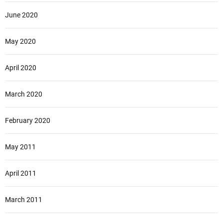
June 2020
May 2020
April 2020
March 2020
February 2020
May 2011
April 2011
March 2011