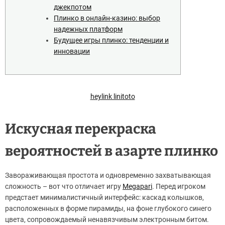
джекпотом
Плинко в онлайн-казино: выбор
надежных платформ
Будущее игры плинко: тенденции и
инновации
heylink linitoto
Искусная перекраска
вероятностей в азарте плинко
Завораживающая простота и одновременно захватывающая
сложность – вот что отличает игру
Megapari
. Перед игроком
предстает минималистичный интерфейс: каскад колышков,
расположенных в форме пирамиды, на фоне глубокого синего
цвета, сопровождаемый ненавязчивым электронным битом.