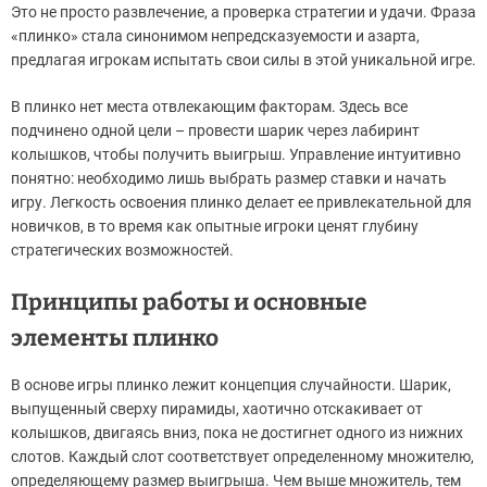
Это не просто развлечение, а проверка стратегии и удачи. Фраза
«плинко» стала синонимом непредсказуемости и азарта,
предлагая игрокам испытать свои силы в этой уникальной игре.
В плинко нет места отвлекающим факторам. Здесь все
подчинено одной цели – провести шарик через лабиринт
колышков, чтобы получить выигрыш. Управление интуитивно
понятно: необходимо лишь выбрать размер ставки и начать
игру. Легкость освоения плинко делает ее привлекательной для
новичков, в то время как опытные игроки ценят глубину
стратегических возможностей.
Принципы работы и основные
элементы плинко
В основе игры плинко лежит концепция случайности. Шарик,
выпущенный сверху пирамиды, хаотично отскакивает от
колышков, двигаясь вниз, пока не достигнет одного из нижних
слотов. Каждый слот соответствует определенному множителю,
определяющему размер выигрыша. Чем выше множитель, тем