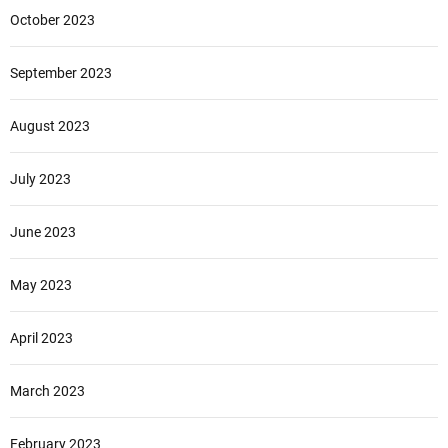
October 2023
September 2023
August 2023
July 2023
June 2023
May 2023
April 2023
March 2023
February 2023