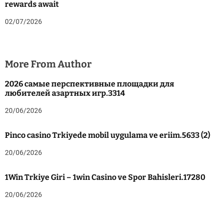
rewards await
02/07/2026
More From Author
2026 самые перспективные площадки для
любителей азартных игр.3314
20/06/2026
Pinco casino Trkiyede mobil uygulama ve eriim.5633 (2)
20/06/2026
1Win Trkiye Giri – 1win Casino ve Spor Bahisleri.17280
20/06/2026