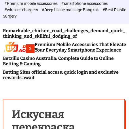
c
#Premium mobile accessories
#smartphone accessories
o
#wireless chargers
#Deep tissue massage Bangkok
#Best Plastic
l
Surgery
o
r
m
Remarkable_chicken_road_challenges_demand_quick_
o
thinking_and_skillful_dodging_of
d
e
Premium Mobile Accessories That Elevate
2
Your Everyday Smartphone Experience
Betzillo Casino Australia: Complete Guide to Online
Betting & Gaming
Betting Sites official access: quick login and exclusive
rewards await
Искусная
перекраска