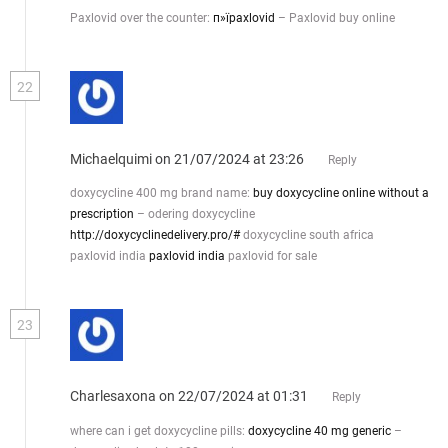
Paxlovid over the counter:
п»їpaxlovid
– Paxlovid buy online
22
Michaelquimi
on 21/07/2024 at 23:26
Reply
doxycycline 400 mg brand name:
buy doxycycline online without a
prescription
– odering doxycycline
http://doxycyclinedelivery.pro/#
doxycycline south africa
paxlovid india
paxlovid india
paxlovid for sale
23
Charlesaxona
on 22/07/2024 at 01:31
Reply
where can i get doxycycline pills:
doxycycline 40 mg generic
–