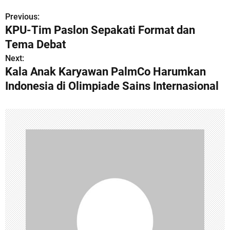
Previous:
P
KPU-Tim Paslon Sepakati Format dan
o
Tema Debat
s
Next:
Kala Anak Karyawan PalmCo Harumkan
t
Indonesia di Olimpiade Sains Internasional
n
a
v
i
g
a
t