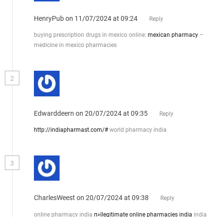
HenryPub
on 11/07/2024 at 09:24
Reply
buying prescription drugs in mexico online:
mexican pharmacy
–
medicine in mexico pharmacies
2
Edwarddeern
on 20/07/2024 at 09:35
Reply
http://indiapharmast.com/#
world pharmacy india
3
CharlesWeest
on 20/07/2024 at 09:38
Reply
online pharmacy india
п»їlegitimate online pharmacies india
india