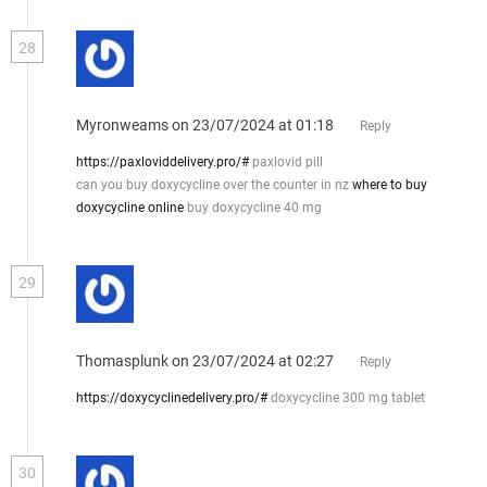
28
Myronweams
on 23/07/2024 at 01:18
Reply
https://paxloviddelivery.pro/#
paxlovid pill
can you buy doxycycline over the counter in nz
where to buy
doxycycline online
buy doxycycline 40 mg
29
Thomasplunk
on 23/07/2024 at 02:27
Reply
https://doxycyclinedelivery.pro/#
doxycycline 300 mg tablet
30