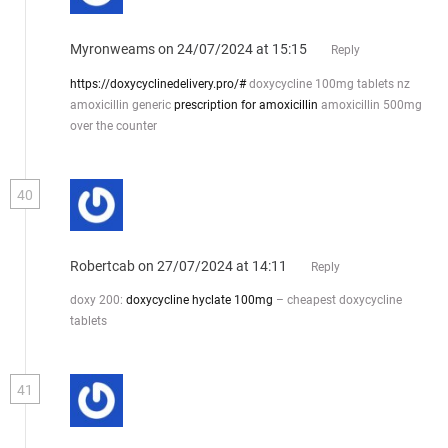
Myronweams
on 24/07/2024 at 15:15
Reply
https://doxycyclinedelivery.pro/#
doxycycline 100mg tablets nz
amoxicillin generic
prescription for amoxicillin
amoxicillin 500mg
over the counter
40
Robertcab
on 27/07/2024 at 14:11
Reply
doxy 200:
doxycycline hyclate 100mg
– cheapest doxycycline
tablets
41