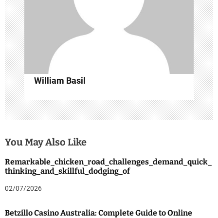
i
o
n
William Basil
You May Also Like
Remarkable_chicken_road_challenges_demand_quick_
thinking_and_skillful_dodging_of
02/07/2026
Betzillo Casino Australia: Complete Guide to Online