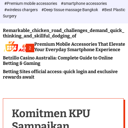
c
#Premium mobile accessories
#smartphone accessories
o
#wireless chargers
#Deep tissue massage Bangkok
#Best Plastic
l
Surgery
o
r
m
Remarkable_chicken_road_challenges_demand_quick_
o
thinking_and_skillful_dodging_of
d
e
Premium Mobile Accessories That Elevate
2
Your Everyday Smartphone Experience
Betzillo Casino Australia: Complete Guide to Online
Betting & Gaming
Betting Sites official access: quick login and exclusive
rewards await
Komitmen KPU
Sampaikan