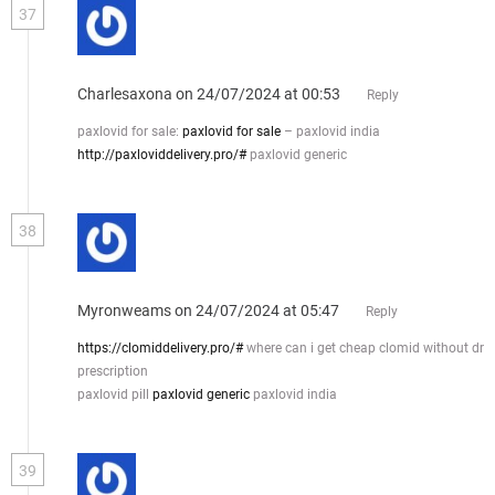
37
Charlesaxona
on 24/07/2024 at 00:53
Reply
paxlovid for sale:
paxlovid for sale
– paxlovid india
http://paxloviddelivery.pro/#
paxlovid generic
38
Myronweams
on 24/07/2024 at 05:47
Reply
https://clomiddelivery.pro/#
where can i get cheap clomid without dr
prescription
paxlovid pill
paxlovid generic
paxlovid india
39