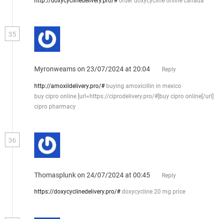
http://doxycyclinedelivery.pro/#
order doxycycline online canada
35
Myronweams
on 23/07/2024 at 20:04
Reply
http://amoxildelivery.pro/#
buying amoxicillin in mexico
buy cipro online [url=https://ciprodelivery.pro/#]buy cipro online[/url]
cipro pharmacy
36
Thomasplunk
on 24/07/2024 at 00:45
Reply
https://doxycyclinedelivery.pro/#
doxycycline 20 mg price