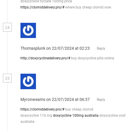
doxycycline hyclate 100mg price
https://clomiddelivery.pro/#
where buy cheap clomid now
24
Thomasplunk
on 22/07/2024 at 02:23
Reply
http://doxycyclinedelivery.pro/#
buy doxycycline pills online
25
Myronweams
on 22/07/2024 at 06:37
Reply
https://clomiddelivery.pro/#
buy cheap clomid
doxycycline 110 mg
doxycycline 100mg australia
doxycycline cost
australia