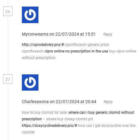
26
Myronweams
on 22/07/2024 at 15:51
Reply
http://ciprodelivery.pro/#
ciprofloxacin generic price
ciprofloxacin
cipro online no prescription in the usa
buy cipro online
without prescription
27
Charlesaxona
on 22/07/2024 at 20:44
Reply
how to buy clomid for sale:
where can i buy generic clomid without
prescription
– where buy cheap clomid pill
https://doxycyclinedelivery.pro/#
how can i get doxycycline over the
counter