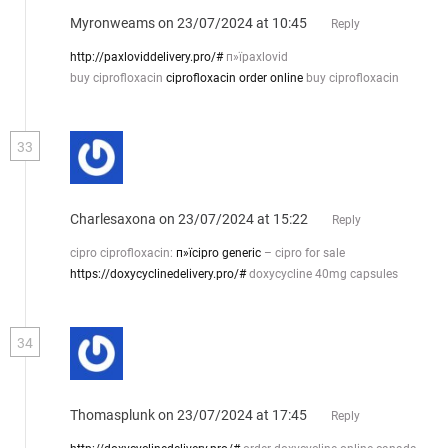
Myronweams
on 23/07/2024 at 10:45
Reply
http://paxloviddelivery.pro/#
п»їpaxlovid
buy ciprofloxacin
ciprofloxacin order online
buy ciprofloxacin
33
Charlesaxona
on 23/07/2024 at 15:22
Reply
cipro ciprofloxacin:
п»їcipro generic
– cipro for sale
https://doxycyclinedelivery.pro/#
doxycycline 40mg capsules
34
Thomasplunk
on 23/07/2024 at 17:45
Reply