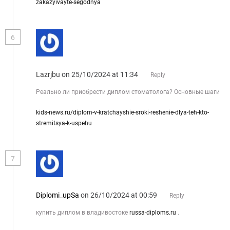
zakazyivayte-segodnya
6
Lazrjbu
on 25/10/2024 at 11:34
Reply
Реально ли приобрести диплом стоматолога? Основные шаги
kids-news.ru/diplom-v-kratchayshie-sroki-reshenie-dlya-teh-kto-
stremitsya-k-uspehu
7
Diplomi_upSa
on 26/10/2024 at 00:59
Reply
купить диплом в владивостоке
russa-diploms.ru
.