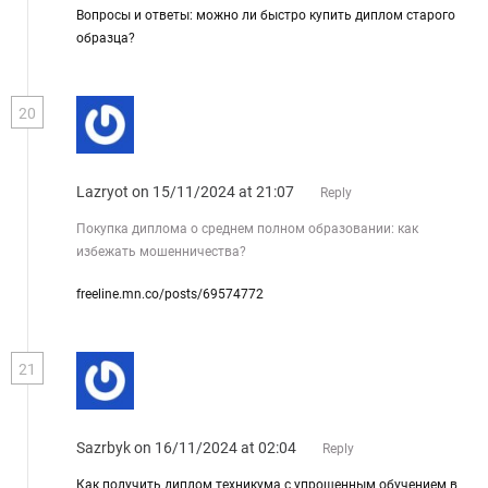
Вопросы и ответы: можно ли быстро купить диплом старого
образца?
20
Lazryot
on 15/11/2024 at 21:07
Reply
Покупка диплома о среднем полном образовании: как
избежать мошенничества?
freeline.mn.co/posts/69574772
21
Sazrbyk
on 16/11/2024 at 02:04
Reply
Как получить диплом техникума с упрощенным обучением в