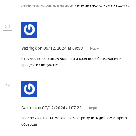
лечение алкоголизма на дому
лечение алкоголизма на дому
.
33
Sazrhgk
on 06/12/2024 at 08:33
Reply
Стоимость дипломов высшего и среднего образования и
процесс их получения
34
Cazrujs
on 07/12/2024 at 07:26
Reply
Вопросы и ответы: можно ли быстро купить диплом старого
образца?