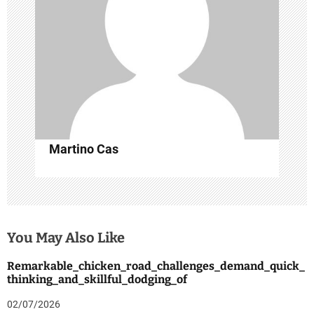
t
i
o
n
Martino Cas
You May Also Like
Remarkable_chicken_road_challenges_demand_quick_
thinking_and_skillful_dodging_of
02/07/2026