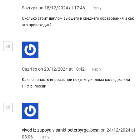
Sazrvpk
on 18/12/2024 at 17:46
Reply
Сколько стоит диплом высшего и среднего образования и как
это происходит?
38
Cazrfep
on 20/12/2024 at 10:42
Reply
Как не попасть впросак при покупке диплома колледжа или
ПТУ в России
39
vivod iz zapoya v sankt peterbyrge_bcsn
on 24/12/2024 at
08:06
Reply