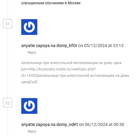
упрощенным обучением в Москве
31
snyatie zapoya na domy_hfOr
on 05/12/2024 at 23:13
Reply
капельница при алкогольной интоксикации на дому цена
[url=http://kozaostra.mybb.ru/viewtopic.php?
id=14302]капельница при алкогольной интоксикации на дому
цена[/url] .
32
snyatie zapoya na domy_ndKt
on 06/12/2024 at 00:30
Reply