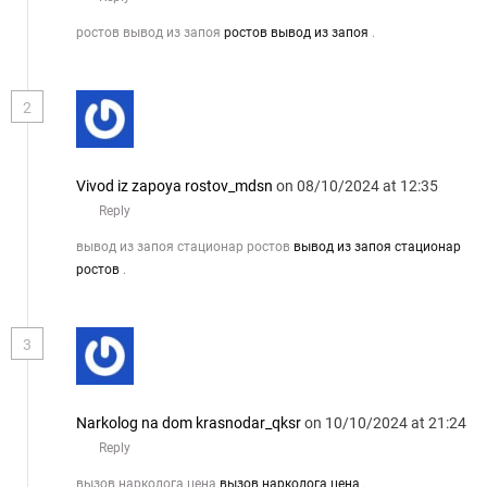
ростов вывод из запоя
ростов вывод из запоя
.
2
Vivod iz zapoya rostov_mdsn
on 08/10/2024 at 12:35
Reply
вывод из запоя стационар ростов
вывод из запоя стационар
ростов
.
3
Narkolog na dom krasnodar_qksr
on 10/10/2024 at 21:24
Reply
вызов нарколога цена
вызов нарколога цена
.