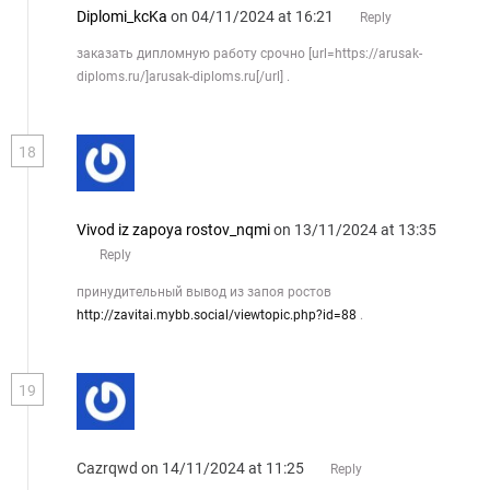
Diplomi_kcKa
on 04/11/2024 at 16:21
Reply
заказать дипломную работу срочно [url=https://arusak-
diploms.ru/]arusak-diploms.ru[/url] .
18
Vivod iz zapoya rostov_nqmi
on 13/11/2024 at 13:35
Reply
принудительный вывод из запоя ростов
http://zavitai.mybb.social/viewtopic.php?id=88
.
19
Cazrqwd
on 14/11/2024 at 11:25
Reply