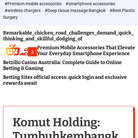
c
#Premium mobile accessories
#smartphone accessories
o
#wireless chargers
#Deep tissue massage Bangkok
#Best Plastic
l
Surgery
o
r
m
Remarkable_chicken_road_challenges_demand_quick_
o
thinking_and_skillful_dodging_of
d
e
Premium Mobile Accessories That Elevate
2
Your Everyday Smartphone Experience
Betzillo Casino Australia: Complete Guide to Online
Betting & Gaming
Betting Sites official access: quick login and exclusive
rewards await
Komut Holding:
Tumbuhkembangk