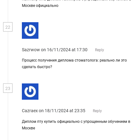
Москве официально
22
Sazrwow
on 16/11/2024 at 17:30
Reply
Процесс получения диплома стоматолога: реально ли это
сделать быстро?
23
Cazraex
on 18/11/2024 at 23:35
Reply
Диплом пту купить официально с упрощенным обучением в
Москве