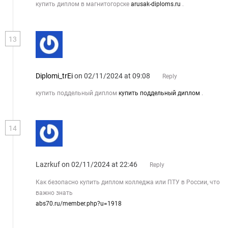
купить диплом в магнитогорске
arusak-diploms.ru
.
13
Diplomi_trEi
on 02/11/2024 at 09:08
Reply
купить поддельный диплом
купить поддельный диплом
.
14
Lazrkuf
on 02/11/2024 at 22:46
Reply
Как безопасно купить диплом колледжа или ПТУ в России, что
важно знать
abs70.ru/member.php?u=1918