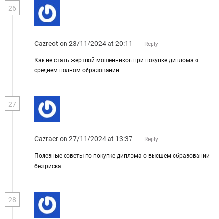
26
Cazreot
on 23/11/2024 at 20:11
Reply
Как не стать жертвой мошенников при покупке диплома о
среднем полном образовании
27
Cazraer
on 27/11/2024 at 13:37
Reply
Полезные советы по покупке диплома о высшем образовании
без риска
28