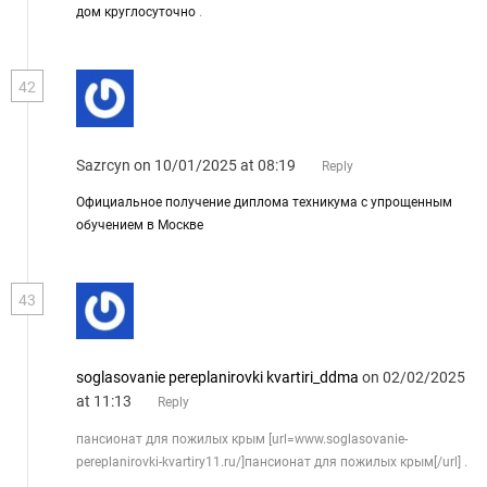
дом круглосуточно
.
42
Sazrcyn
on 10/01/2025 at 08:19
Reply
Официальное получение диплома техникума с упрощенным
обучением в Москве
43
soglasovanie pereplanirovki kvartiri_ddma
on 02/02/2025
at 11:13
Reply
пансионат для пожилых крым [url=www.soglasovanie-
pereplanirovki-kvartiry11.ru/]пансионат для пожилых крым[/url] .