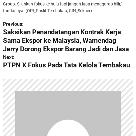
Group. Silahkan fokus ke hulu tapi jangan lupa menggarap hilir,”
tandasnya. (OPI_Puslit Tembakau, CIN_Sekper)
Previous:
P
Saksikan Penandatangan Kontrak Kerja
o
Sama Ekspor ke Malaysia, Wamendag
s
Jerry Dorong Ekspor Barang Jadi dan Jasa
Next:
t
PTPN X Fokus Pada Tata Kelola Tembakau
n
a
v
i
g
a