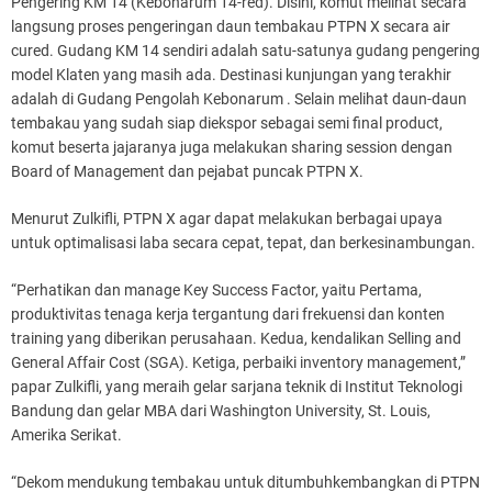
Pengering KM 14 (Kebonarum 14-red). Disini, komut melihat secara
langsung proses pengeringan daun tembakau PTPN X secara air
cured. Gudang KM 14 sendiri adalah satu-satunya gudang pengering
model Klaten yang masih ada. Destinasi kunjungan yang terakhir
adalah di Gudang Pengolah Kebonarum . Selain melihat daun-daun
tembakau yang sudah siap diekspor sebagai semi final product,
komut beserta jajaranya juga melakukan sharing session dengan
Board of Management dan pejabat puncak PTPN X.
Menurut Zulkifli, PTPN X agar dapat melakukan berbagai upaya
untuk optimalisasi laba secara cepat, tepat, dan berkesinambungan.
“Perhatikan dan manage Key Success Factor, yaitu Pertama,
produktivitas tenaga kerja tergantung dari frekuensi dan konten
training yang diberikan perusahaan. Kedua, kendalikan Selling and
General Affair Cost (SGA). Ketiga, perbaiki inventory management,”
papar Zulkifli, yang meraih gelar sarjana teknik di Institut Teknologi
Bandung dan gelar MBA dari Washington University, St. Louis,
Amerika Serikat.
“Dekom mendukung tembakau untuk ditumbuhkembangkan di PTPN