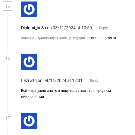
15
Diplomi_neSa
on 03/11/2024 at 10:50
Reply
заказать дипломную работу недорого
russa-diploms.ru
.
16
Lazrwfq
on 04/11/2024 at 13:31
Reply
Всё, что нужно знать о покупке аттестата о среднем
образовании
17