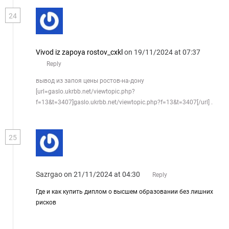
24
Vivod iz zapoya rostov_cxkl
on 19/11/2024 at 07:37
Reply
вывод из запоя цены ростов-на-дону
[url=gaslo.ukrbb.net/viewtopic.php?
f=13&t=3407]gaslo.ukrbb.net/viewtopic.php?f=13&t=3407[/url] .
25
Sazrgao
on 21/11/2024 at 04:30
Reply
Где и как купить диплом о высшем образовании без лишних
рисков