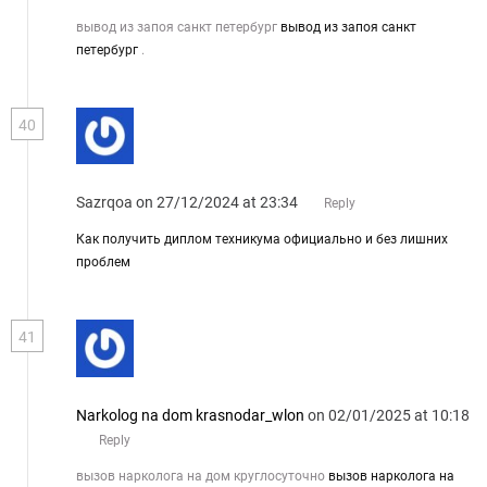
вывод из запоя санкт петербург
вывод из запоя санкт
петербург
.
40
Sazrqoa
on 27/12/2024 at 23:34
Reply
Как получить диплом техникума официально и без лишних
проблем
41
Narkolog na dom krasnodar_wlon
on 02/01/2025 at 10:18
Reply
вызов нарколога на дом круглосуточно
вызов нарколога на