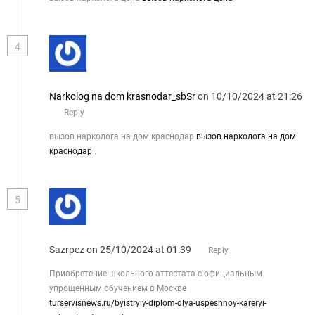
4
Narkolog na dom krasnodar_sbSr
on 10/10/2024 at 21:26
Reply
вызов нарколога на дом краснодар
вызов нарколога на дом
краснодар
.
5
Sazrpez
on 25/10/2024 at 01:39
Reply
Приобретение школьного аттестата с официальным
упрощенным обучением в Москве
turservisnews.ru/byistryiy-diplom-dlya-uspeshnoy-kareryi-