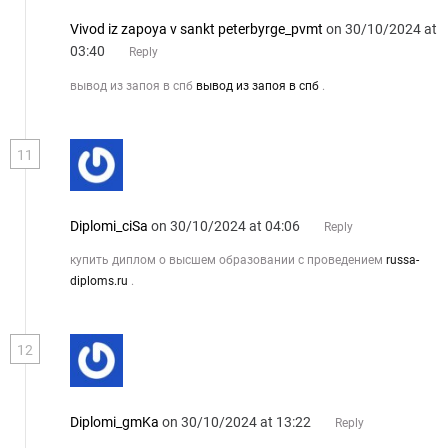
Vivod iz zapoya v sankt peterbyrge_pvmt
on 30/10/2024 at
03:40
Reply
вывод из запоя в спб
вывод из запоя в спб
.
11
Diplomi_ciSa
on 30/10/2024 at 04:06
Reply
купить диплом о высшем образовании с проведением
russa-
diploms.ru
.
12
Diplomi_gmKa
on 30/10/2024 at 13:22
Reply