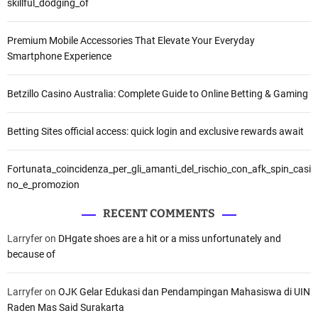
skillful_dodging_of
Premium Mobile Accessories That Elevate Your Everyday
Smartphone Experience
Betzillo Casino Australia: Complete Guide to Online Betting & Gaming
Betting Sites official access: quick login and exclusive rewards await
Fortunata_coincidenza_per_gli_amanti_del_rischio_con_afk_spin_casi
no_e_promozion
RECENT COMMENTS
Larryfer
on
DHgate shoes are a hit or a miss unfortunately and
because of
Larryfer
on
OJK Gelar Edukasi dan Pendampingan Mahasiswa di UIN
Raden Mas Said Surakarta