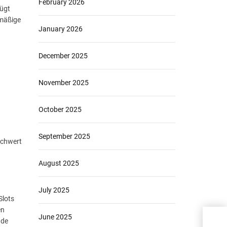
February 2026
fügt
lmäßige
January 2026
December 2025
November 2025
October 2025
September 2025
schwert
August 2025
July 2025
Slots
en
June 2025
Ver
nde