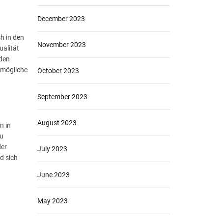
December 2023
h in den
November 2023
ualität
nden
tmögliche
October 2023
September 2023
August 2023
n in
zu
der
July 2023
d sich
June 2023
May 2023