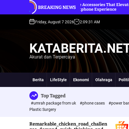
S
Premium Mobile Accessories That Elevate Your
Betzi
BREAKING NEWS
k
Everyday Smartphone Experience
Onlin
i
p
Friday, August 7 2026
2
:
09
:
32
AM
t
o
c
KATABERITA.NE
o
n
Akurat dan Terpercaya
t
e
n
t
Berita
LifeStyle
Ekonomi
Olahraga
Polit
Top Tagged
#umrah package from uk
#phone cases
#power ba
Plastic Surgery
Remarkable_chicken_road_challen