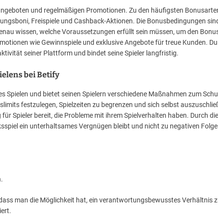
nusangeboten und regelmäßigen Promotionen. Zu den häufigsten Bonusarte
lungsboni, Freispiele und Cashback-Aktionen. Die Bonusbedingungen sin
r genau wissen, welche Voraussetzungen erfüllt sein müssen, um den Bonu
omotionen wie Gewinnspiele und exklusive Angebote für treue Kunden. Du
vität seiner Plattform und bindet seine Spieler langfristig.
elens bei Betify
les Spielen und bietet seinen Spielern verschiedene Maßnahmen zum Schu
slimits festzulegen, Spielzeiten zu begrenzen und sich selbst auszuschlie
 für Spieler bereit, die Probleme mit ihrem Spielverhalten haben. Durch di
spiel ein unterhaltsames Vergnügen bleibt und nicht zu negativen Folge
.
, dass man die Möglichkeit hat, ein verantwortungsbewusstes Verhältnis 
ert.