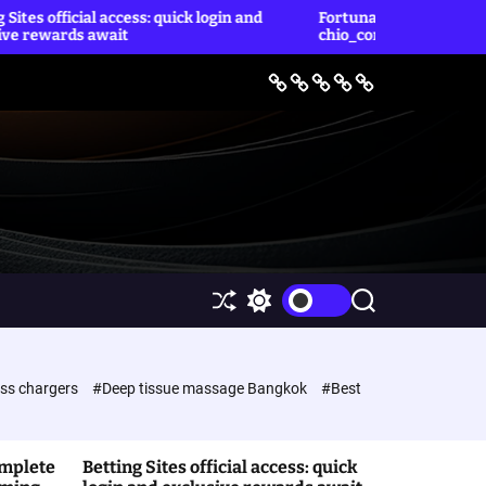
access: quick login and
Fortunata_coincidenza_per_gli_amant
ait
chio_con_afk_spin_casino_e_promozi
B
L
E
O
P
e
i
k
l
o
r
f
o
a
l
i
e
n
h
i
t
S
o
r
t
a
t
m
a
i
y
i
g
k
l
a
&
e
H
u
k
u
m
S
S
S
h
w
e
u
i
a
ff
t
r
l
c
c
ess chargers
#Deep tissue massage Bangkok
#Best
e
h
h
c
o
l
omplete
Betting Sites official access: quick
o