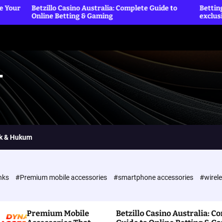
llo Casino Australia: Complete Guide to
Betting Sites official 
e Betting & Gaming
exclusive rewards aw
T
ik & Hukum
nks
#Premium mobile accessories
#smartphone accessories
#wirel
Premium Mobile
Betzillo Casino Australia: C