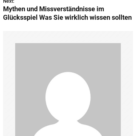
s
Next:
Mythen und Missverständnisse im
t
Glücksspiel Was Sie wirklich wissen sollten
n
a
v
i
g
a
t
i
o
n