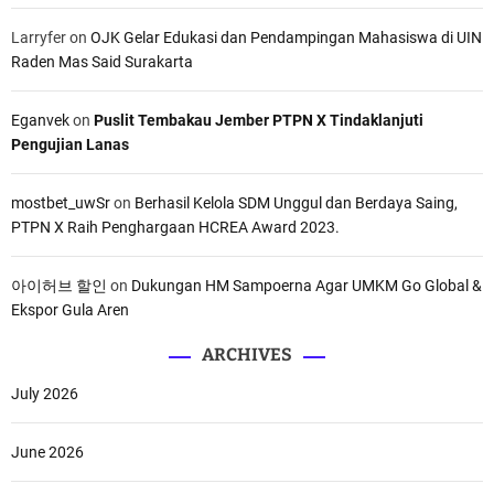
Larryfer
on
OJK Gelar Edukasi dan Pendampingan Mahasiswa di UIN
Raden Mas Said Surakarta
Eganvek
on
Puslit Tembakau Jember PTPN X Tindaklanjuti
Pengujian Lanas
mostbet_uwSr
on
Berhasil Kelola SDM Unggul dan Berdaya Saing,
PTPN X Raih Penghargaan HCREA Award 2023.
아이허브 할인
on
Dukungan HM Sampoerna Agar UMKM Go Global &
Ekspor Gula Aren
ARCHIVES
July 2026
June 2026