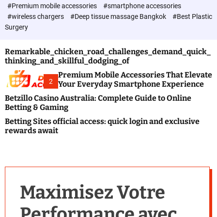
c
#Premium mobile accessories
#smartphone accessories
o
#wireless chargers
#Deep tissue massage Bangkok
#Best Plastic
l
Surgery
o
r
m
Remarkable_chicken_road_challenges_demand_quick_
o
thinking_and_skillful_dodging_of
d
e
Premium Mobile Accessories That Elevate
2
Your Everyday Smartphone Experience
Betzillo Casino Australia: Complete Guide to Online
Betting & Gaming
Betting Sites official access: quick login and exclusive
rewards await
Maximisez Votre
Performance avec