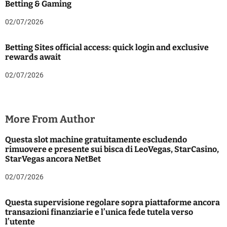
Betting & Gaming
02/07/2026
Betting Sites official access: quick login and exclusive
rewards await
02/07/2026
More From Author
Questa slot machine gratuitamente escludendo
rimuovere e presente sui bisca di LeoVegas, StarCasino,
StarVegas ancora NetBet
02/07/2026
Questa supervisione regolare sopra piattaforme ancora
transazioni finanziarie e l’unica fede tutela verso
l’utente