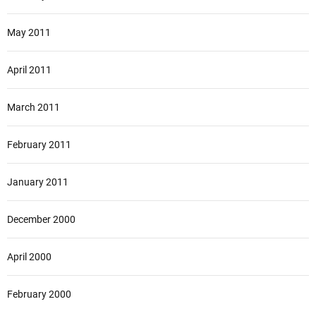
May 2011
April 2011
March 2011
February 2011
January 2011
December 2000
April 2000
February 2000