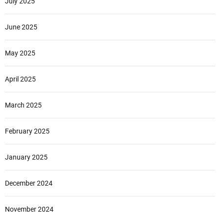
July 2025
June 2025
May 2025
April 2025
March 2025
February 2025
January 2025
December 2024
November 2024