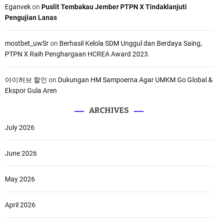
Eganvek
on
Puslit Tembakau Jember PTPN X Tindaklanjuti
Pengujian Lanas
mostbet_uwSr
on
Berhasil Kelola SDM Unggul dan Berdaya Saing,
PTPN X Raih Penghargaan HCREA Award 2023.
아이허브 할인
on
Dukungan HM Sampoerna Agar UMKM Go Global &
Ekspor Gula Aren
ARCHIVES
July 2026
June 2026
May 2026
April 2026