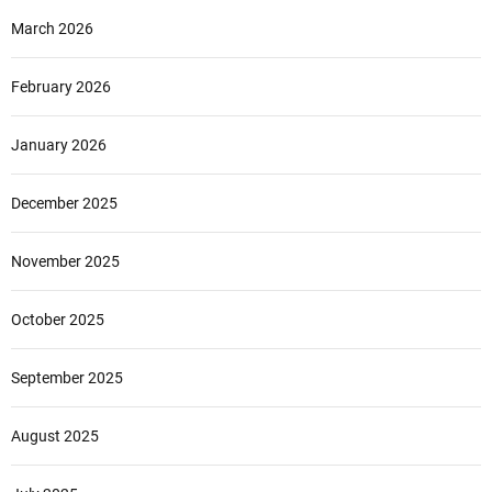
March 2026
February 2026
January 2026
December 2025
November 2025
October 2025
September 2025
August 2025