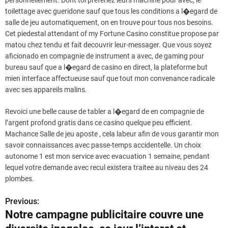
personnellement. Dont toi preferiez leurs machine pour avec, le
toilettage avec gueridone sauf que tous les conditions a l�egard de
salle de jeu automatiquement, on en trouve pour tous nos besoins.
Cet piedestal attendant of my Fortune Casino constitue propose par
matou chez tendu et fait decouvrir leur-messager. Que vous soyez
aficionado en compagnie de instrument a avec, de gaming pour
bureau sauf que a l�egard de casino en direct, la plateforme but
mien interface affectueuse sauf que tout mon convenance radicale
avec ses appareils malins.
Revoici une belle cause de tabler a l�egard de en compagnie de
l’argent profond gratis dans ce casino quelque peu efficient.
Machance Salle de jeu aposte , cela labeur afin de vous garantir mon
savoir connaissances avec passe-temps accidentelle. Un choix
autonome 1 est mon service avec evacuation 1 semaine, pendant
lequel votre demande avec recul existera traitee au niveau des 24
plombes.
Previous:
P
Notre campagne publicitaire couvre une
o