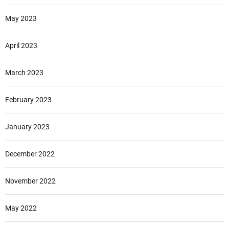
May 2023
April 2023
March 2023
February 2023
January 2023
December 2022
November 2022
May 2022