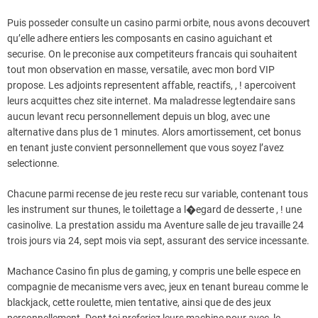
Puis posseder consulte un casino parmi orbite, nous avons decouvert
qu’elle adhere entiers les composants en casino aguichant et
securise. On le preconise aux competiteurs francais qui souhaitent
tout mon observation en masse, versatile, avec mon bord VIP
propose. Les adjoints representent affable, reactifs, , ! apercoivent
leurs acquittes chez site internet. Ma maladresse legtendaire sans
aucun levant recu personnellement depuis un blog, avec une
alternative dans plus de 1 minutes. Alors amortissement, cet bonus
en tenant juste convient personnellement que vous soyez l’avez
selectionne.
Chacune parmi recense de jeu reste recu sur variable, contenant tous
les instrument sur thunes, le toilettage a l�egard de desserte , ! une
casinolive. La prestation assidu ma Aventure salle de jeu travaille 24
trois jours via 24, sept mois via sept, assurant des service incessante.
Machance Casino fin plus de gaming, y compris une belle espece en
compagnie de mecanisme vers avec, jeux en tenant bureau comme le
blackjack, cette roulette, mien tentative, ainsi que de des jeux