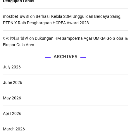
Pengujian Lanas
mostbet_uwSr
on
Berhasil Kelola SDM Unggul dan Berdaya Saing,
PTPN X Raih Penghargaan HCREA Award 2023.
아이허브 할인
on
Dukungan HM Sampoerna Agar UMKM Go Global &
Ekspor Gula Aren
ARCHIVES
July 2026
June 2026
May 2026
April 2026
March 2026