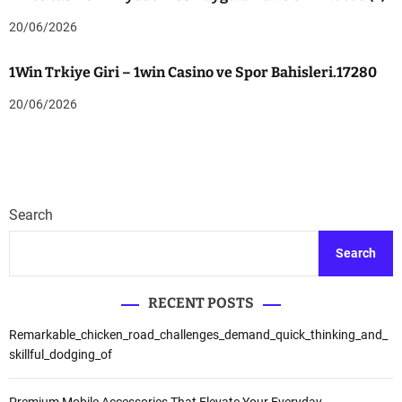
20/06/2026
1Win Trkiye Giri – 1win Casino ve Spor Bahisleri.17280
20/06/2026
Search
Search
RECENT POSTS
Remarkable_chicken_road_challenges_demand_quick_thinking_and_
skillful_dodging_of