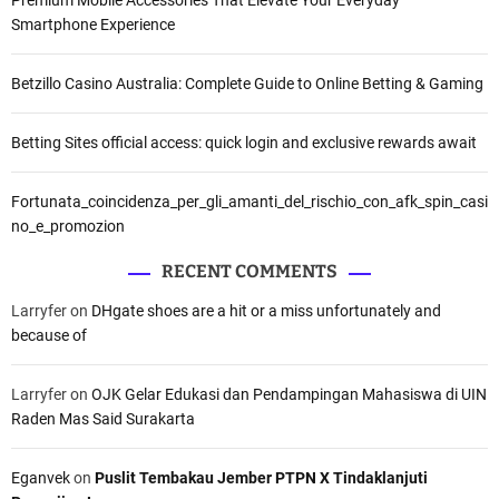
Premium Mobile Accessories That Elevate Your Everyday
Smartphone Experience
Betzillo Casino Australia: Complete Guide to Online Betting & Gaming
Betting Sites official access: quick login and exclusive rewards await
Fortunata_coincidenza_per_gli_amanti_del_rischio_con_afk_spin_casi
no_e_promozion
RECENT COMMENTS
Larryfer
on
DHgate shoes are a hit or a miss unfortunately and
because of
Larryfer
on
OJK Gelar Edukasi dan Pendampingan Mahasiswa di UIN
Raden Mas Said Surakarta
Eganvek
on
Puslit Tembakau Jember PTPN X Tindaklanjuti