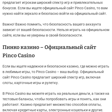
предлагает игрокам широкий спектр игр и привлекательных
бонусов. Если вы ищете официальный сайт Pinco Casino, то вам
нужно найти зеркало и безопасно войти на официальный сайт.
Важно! Важно помнить, что безопасность вашего аккаунта
зависит от вашей безопасности. Нельзя играть на официальном
сайте, если вы не уверены в своей безопасности.
Пинко казино – Официальный сайт
Pinco Casino
Если вы ищете надежное и безопасное казино, где можно играть
в любимые игры, то Pinco Casino – ваш выбор. Официальный
сайт Pinco Casino предлагает широкий спектр игр, включая
слоты, карточные игры и рулетку.
В Pinco Casino вы можете играть на реальные деньги, а также на
тестовые балансы, чтобы попробовать игры и понять, как они
работают. Казино предлагает множество способов оплаты,
включая кредитные карты, электронные кошельки и другие.