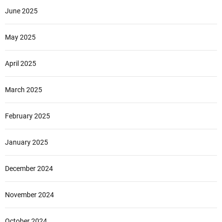
June 2025
May 2025
April 2025
March 2025
February 2025
January 2025
December 2024
November 2024
October 2024