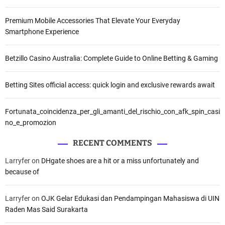
Premium Mobile Accessories That Elevate Your Everyday
Smartphone Experience
Betzillo Casino Australia: Complete Guide to Online Betting & Gaming
Betting Sites official access: quick login and exclusive rewards await
Fortunata_coincidenza_per_gli_amanti_del_rischio_con_afk_spin_casi
no_e_promozion
RECENT COMMENTS
Larryfer
on
DHgate shoes are a hit or a miss unfortunately and
because of
Larryfer
on
OJK Gelar Edukasi dan Pendampingan Mahasiswa di UIN
Raden Mas Said Surakarta