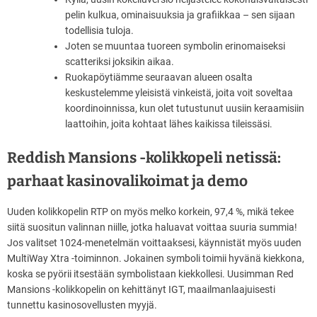
pelin kulkua, ominaisuuksia ja grafiikkaa – sen sijaan
todellisia tuloja.
Joten se muuntaa tuoreen symbolin erinomaiseksi
scatteriksi joksikin aikaa.
Ruokapöytiämme seuraavan alueen osalta
keskustelemme yleisistä vinkeistä, joita voit soveltaa
koordinoinnissa, kun olet tutustunut uusiin keraamisiin
laattoihin, joita kohtaat lähes kaikissa tileissäsi.
Reddish Mansions -kolikkopeli netissä:
parhaat kasinovalikoimat ja demo
Uuden kolikkopelin RTP on myös melko korkein, 97,4 %, mikä tekee
siitä suositun valinnan niille, jotka haluavat voittaa suuria summia!
Jos valitset 1024-menetelmän voittaaksesi, käynnistät myös uuden
MultiWay Xtra -toiminnon. Jokainen symboli toimii hyvänä kiekkona,
koska se pyörii itsestään symbolistaan ​​kiekkollesi. Uusimman Red
Mansions -kolikkopelin on kehittänyt IGT, maailmanlaajuisesti
tunnettu kasinosovellusten myyjä.