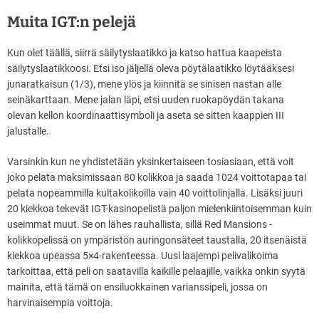
Muita IGT:n pelejä
Kun olet täällä, siirrä säilytyslaatikko ja katso hattua kaapeista
säilytyslaatikkoosi. Etsi iso jäljellä oleva pöytälaatikko löytääksesi
junaratkaisun (1/3), mene ylös ja kiinnitä se sinisen nastan alle
seinäkarttaan. Mene jalan läpi, etsi uuden ruokapöydän takana
olevan kellon koordinaattisymboli ja aseta se sitten kaappien III
jalustalle.
Varsinkin kun ne yhdistetään yksinkertaiseen tosiasiaan, että voit
joko pelata maksimissaan 80 kolikkoa ja saada 1024 voittotapaa tai
pelata nopeammilla kultakolikoilla vain 40 voittolinjalla. Lisäksi juuri
20 kiekkoa tekevät IGT-kasinopelistä paljon mielenkiintoisemman kuin
useimmat muut. Se on lähes rauhallista, sillä Red Mansions -
kolikkopelissä on ympäristön auringonsäteet taustalla, 20 itsenäistä
kiekkoa upeassa 5×4-rakenteessa. Uusi laajempi pelivalikoima
tarkoittaa, että peli on saatavilla kaikille pelaajille, vaikka onkin syytä
mainita, että tämä on ensiluokkainen varianssipeli, jossa on
harvinaisempia voittoja.