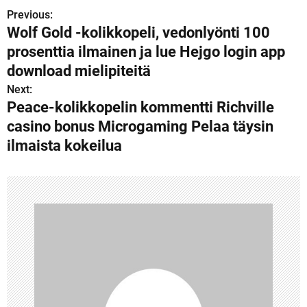
Previous:
P
Wolf Gold -kolikkopeli, vedonlyönti 100
o
prosenttia ilmainen ja lue Hejgo login app
s
download mielipiteitä
Next:
t
Peace-kolikkopelin kommentti Richville
n
casino bonus Microgaming Pelaa täysin
ilmaista kokeilua
a
v
i
g
a
t
i