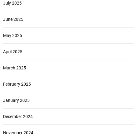
July 2025
June 2025
May 2025
April 2025
March 2025
February 2025
January 2025
December 2024
November 2024