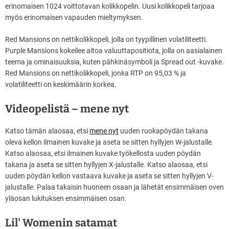
erinomaisen 1024 voittotavan kolikkopelin. Uusi kolikkopeli tarjoaa
myös erinomaisen vapauden mieltymyksen.
Red Mansions on nettikolikkopeli, jolla on tyypillinen volatiliteetti.
Purple Mansions kokeilee aitoa valuuttapositiota, jolla on aasialainen
teema ja ominaisuuksia, kuten pähkinäsymboli ja Spread out -kuvake.
Red Mansions on nettikolikkopeli, jonka RTP on 95,03 % ja
volatiliteetti on keskimäärin korkea.
Videopelistä – mene nyt
Katso tämän alaosaa, etsi
mene nyt
uuden ruokapöydän takana
oleva kellon ilmainen kuvake ja aseta se sitten hyllyjen W-jalustalle.
Katso alaosaa, etsi ilmainen kuvake työkellosta uuden pöydän
takana ja aseta se sitten hyllyjen X-jalustalle. Katso alaosaa, etsi
uuden pöydän kellon vastaava kuvake ja aseta se sitten hyllyjen V-
jalustalle. Palaa takaisin huoneen osaan ja lähetät ensimmäisen oven
yläosan lukituksen ensimmäisen osan.
Lil' Womenin satamat