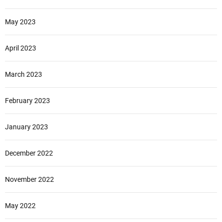
May 2023
April 2023
March 2023
February 2023
January 2023
December 2022
November 2022
May 2022