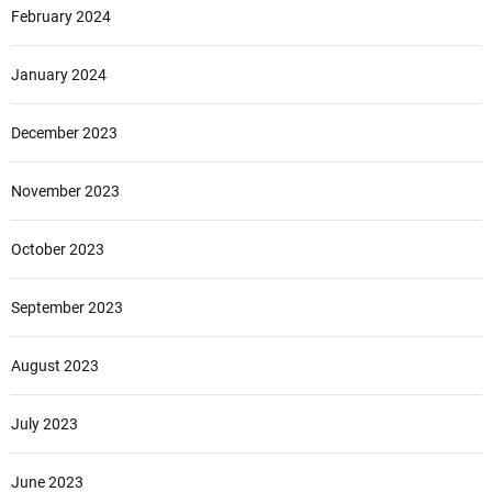
February 2024
January 2024
December 2023
November 2023
October 2023
September 2023
August 2023
July 2023
June 2023