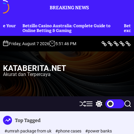
S
BREAKING NEWS
k
i
p
zillo Casino Australia: Complete Guide to
Betting Sites offici
t
line Betting & Gaming
exclusive rewards 
o
c
B
L
E
O
P
Friday, August 7 2026
5
:
51
:
47
PM
e
i
k
l
o
o
r
f
o
a
l
i
e
n
h
i
n
t
S
o
r
t
t
a
t
m
a
i
KATABERITA.NET
y
i
g
k
e
l
a
&
Akurat dan Terpercaya
n
e
H
u
t
k
u
m
S
M
S
S
h
e
w
e
u
n
i
a
Top Tagged
ff
u
t
r
l
c
c
#umrah package from uk
#phone cases
#power banks
e
h
h