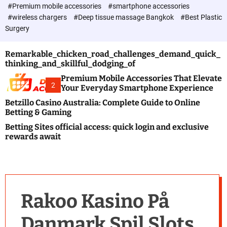
c
#Premium mobile accessories
#smartphone accessories
o
#wireless chargers
#Deep tissue massage Bangkok
#Best Plastic
l
Surgery
o
r
m
Remarkable_chicken_road_challenges_demand_quick_
o
thinking_and_skillful_dodging_of
d
e
Premium Mobile Accessories That Elevate
2
Your Everyday Smartphone Experience
Betzillo Casino Australia: Complete Guide to Online
Betting & Gaming
Betting Sites official access: quick login and exclusive
rewards await
Rakoo Kasino På
Danmark Spil Slots