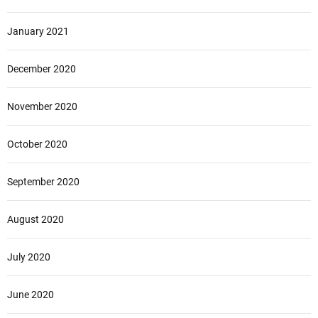
January 2021
December 2020
November 2020
October 2020
September 2020
August 2020
July 2020
June 2020