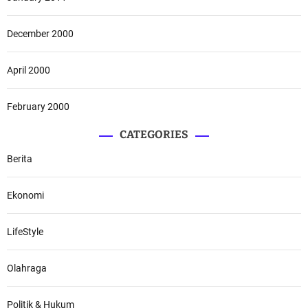
December 2000
April 2000
February 2000
CATEGORIES
Berita
Ekonomi
LifeStyle
Olahraga
Politik & Hukum