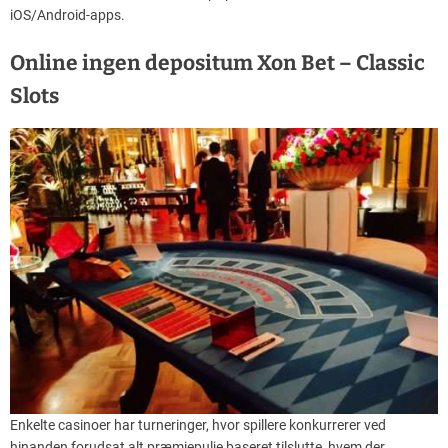
iOS/Android-apps.
Online ingen depositum Xon Bet – Classic
Slots
Enkelte casinoer har turneringer, hvor spillere konkurrerer ved
hinanden forudsat alt præmiepulje baseret tilslutte, hvem der