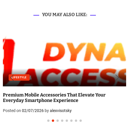
YOU MAY ALSO LIKE:
LIFESTYLE
Premium Mobile Accessories That Elevate Your
Everyday Smartphone Experience
Posted on
02/07/2026
by
alexvisotsky