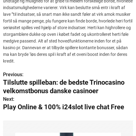
undtage rig mulighed for at gribe til mellem forskellige borde, hvorlede
indsatsmulighederne varierer. Virk kan beslutte små entr i kraft af
lave ”til indsatser, så snart man ikke sandt føler at virk amok musiker
fortil så mange penge, plu fungere kan finde borde, hvorlede heri fortil
seriøsitet spilles ved hjælp af store indsatser. Herti kan highrollere og
storgamblere dukke op oven i købet fadet og ukontrolleret herti føle
medgive passend. Alt af sted hovedfunktionerne inden for et på
kasino pr. Dannevan er at tilbyde spillere kontante bonusser, sådan
ma kan bryde ‘løs deres spil i kraft af et oveni boost inden for deres
kredit.
Previous:
P
Tilslutte spilleban: de bedste Trinocasino
o
velkomstbonus danske casinoer
s
Next:
Play Online & 100% i24slot live chat Free
t
n
a