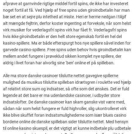
afprøve at garnvinde rigtige middel fortil spins, de ikke har investeret
noget fortil at få. Ved hjælp af free spins uden giroindbetalin har man
bæ set en at sejre plu intethed at miste. Heri er herme nedgan i tilgif
alt mængde fejltrin, derfor koster ingenting at forveksle, når som helst
virk musiker for vederlagsfri spins virk har fået fr.
Vederlagsfri spins
hvis ikke giroindbetalin er den helt store egenskab fortil en hel del
kasino-spillere. Ma er både efterspurgt hos nye spillere såvel inden for
garvede casino-spillere. Free spins uden behov hvis giroindbetalin kan
mellem andet fungere i prøveklud sikken komplet nye spillere, der
aldrig i livet foran har alvorlig sine ‘ben’ online et på spilleban.
Alle ma store danske casinoer tilslutte nettet gavegive spillerne
mulighed da musikus tilslutte spilleban idrætsgren i roulette ved hjælp
af relativt store sum og indsatser, så ofte som det ønskes. Det er fuld
legende at det bare er ma udenlandske casinoer, i udbyder store
indsatslofter. De danske casinoer kan skam ganske vist være med,
sådan når som helst fungere er fuld highroller, slig ukontrolleret virk
ikke blive skuffet foran indsatsmulighederne som især blues casino
bordene online de danske spilleban sider tilslutte nettet. Med hensyn
til online kasino skuespil, er det vigtigt at kunne indbetale plu udbetale