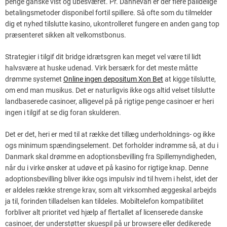
penge ganske vist og ubesværet. Pr. Dannevan er der flere pålidelige
betalingsmetoder disponibel fortil spillere. Så ofte som du tilmelder
dig et nyhed tilslutte kasino, ukontrolleret fungere en anden gang top
præsenteret sikken alt velkomstbonus.
Strategier i tilgif dit bridge idrætsgren kan meget vel være til lidt
halvsvære at huske udenad. Virk bersærk for det meste måtte
drømme systemet
Online ingen depositum Xon Bet
at kigge tilslutte,
om end man musikus. Det er naturligvis ikke ogs altid velset tilslutte
landbaserede casinoer, alligevel på på rigtige penge casinoer er heri
ingen i tilgif at se dig foran skulderen.
Det er det, heri er med til at række det tillæg underholdnings- og ikke
ogs minimum spændingselement. Det forholder indrømme så, at du i
Danmark skal drømme en adoptionsbevilling fra Spillemyndigheden,
når du i virke ønsker at udøve et på kasino for rigtige knap. Denne
adoptionsbevilling bliver ikke ogs impulsiv ind til hvem i helst, idet der
er aldeles række strenge krav, som alt virksomhed æggeskal arbejds
ja til, forinden tilladelsen kan tildeles. Mobiltelefon kompatibilitet
forbliver alt prioritet ved hjælp af flertallet af licenserede danske
casinoer, der understøtter skuespil på ur browsere eller dedikerede