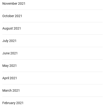
November 2021
October 2021
August 2021
July 2021
June 2021
May 2021
April 2021
March 2021
February 2021