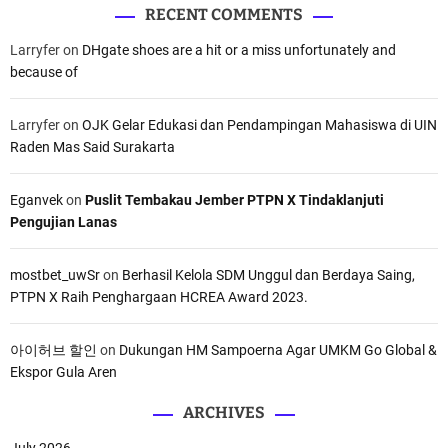
RECENT COMMENTS
Larryfer
on
DHgate shoes are a hit or a miss unfortunately and
because of
Larryfer
on
OJK Gelar Edukasi dan Pendampingan Mahasiswa di UIN
Raden Mas Said Surakarta
Eganvek
on
Puslit Tembakau Jember PTPN X Tindaklanjuti
Pengujian Lanas
mostbet_uwSr
on
Berhasil Kelola SDM Unggul dan Berdaya Saing,
PTPN X Raih Penghargaan HCREA Award 2023.
아이허브 할인
on
Dukungan HM Sampoerna Agar UMKM Go Global &
Ekspor Gula Aren
ARCHIVES
July 2026