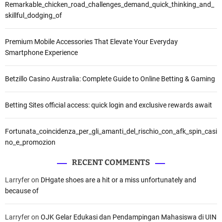
Remarkable_chicken_road_challenges_demand_quick_thinking_and_
skillful_dodging_of
Premium Mobile Accessories That Elevate Your Everyday
Smartphone Experience
Betzillo Casino Australia: Complete Guide to Online Betting & Gaming
Betting Sites official access: quick login and exclusive rewards await
Fortunata_coincidenza_per_gli_amanti_del_rischio_con_afk_spin_casi
no_e_promozion
RECENT COMMENTS
Larryfer
on
DHgate shoes are a hit or a miss unfortunately and
because of
Larryfer
on
OJK Gelar Edukasi dan Pendampingan Mahasiswa di UIN