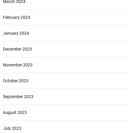
March 2024
February 2024
January 2024
December 2023
November 2023
October 2023
September 2023
August 2023
July 2023