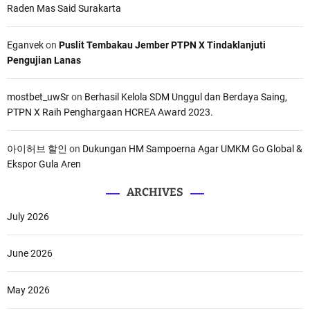
Raden Mas Said Surakarta
Eganvek
on
Puslit Tembakau Jember PTPN X Tindaklanjuti
Pengujian Lanas
mostbet_uwSr
on
Berhasil Kelola SDM Unggul dan Berdaya Saing,
PTPN X Raih Penghargaan HCREA Award 2023.
아이허브 할인
on
Dukungan HM Sampoerna Agar UMKM Go Global &
Ekspor Gula Aren
ARCHIVES
July 2026
June 2026
May 2026