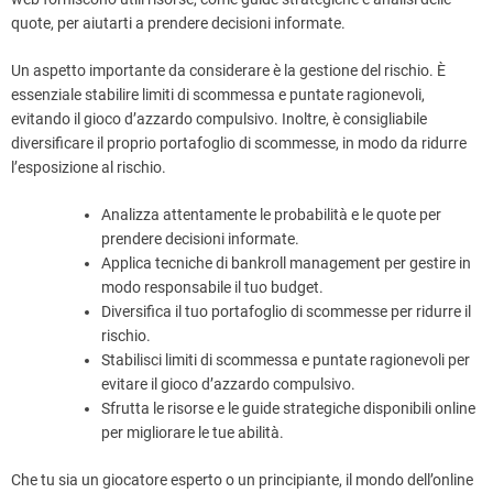
quote, per aiutarti a prendere decisioni informate.
Un aspetto importante da considerare è la gestione del rischio. È
essenziale stabilire limiti di scommessa e puntate ragionevoli,
evitando il gioco d’azzardo compulsivo. Inoltre, è consigliabile
diversificare il proprio portafoglio di scommesse, in modo da ridurre
l’esposizione al rischio.
Analizza attentamente le probabilità e le quote per
prendere decisioni informate.
Applica tecniche di bankroll management per gestire in
modo responsabile il tuo budget.
Diversifica il tuo portafoglio di scommesse per ridurre il
rischio.
Stabilisci limiti di scommessa e puntate ragionevoli per
evitare il gioco d’azzardo compulsivo.
Sfrutta le risorse e le guide strategiche disponibili online
per migliorare le tue abilità.
Che tu sia un giocatore esperto o un principiante, il mondo dell’online