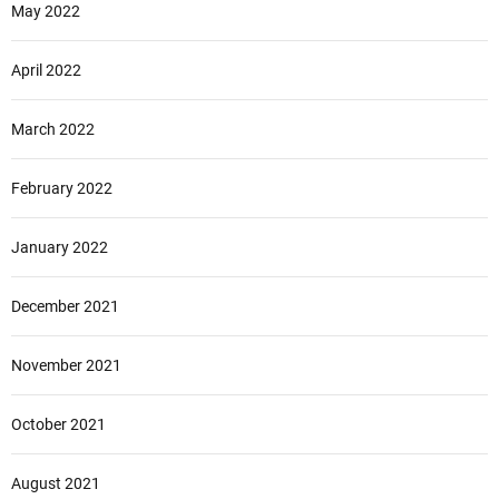
May 2022
April 2022
March 2022
February 2022
January 2022
December 2021
November 2021
October 2021
August 2021