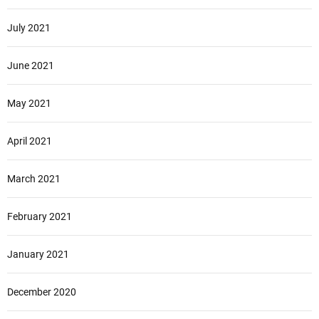
July 2021
June 2021
May 2021
April 2021
March 2021
February 2021
January 2021
December 2020