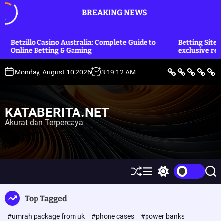
S
BREAKING NEWS
k
i
p
ino Australia: Complete Guide to
Betting Sites official access:
t
ing & Gaming
exclusive rewards await
o
c
B
L
E
O
P
Monday, August 10 2026
3
:
19
:
13
AM
e
i
k
l
o
o
r
f
o
a
l
i
e
n
h
i
n
t
S
o
r
t
t
a
t
m
a
i
KATABERITA.NET
y
i
g
k
e
l
a
&
Akurat dan Terpercaya
n
e
H
u
t
k
u
m
S
M
S
S
h
e
w
e
u
n
i
a
Top Tagged
ff
u
t
r
l
c
c
#umrah package from uk
#phone cases
#power banks
e
h
h