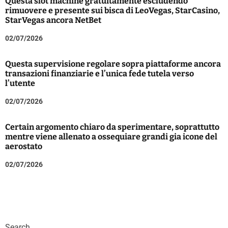
Questa slot machine gratuitamente escludendo
rimuovere e presente sui bisca di LeoVegas, StarCasino,
StarVegas ancora NetBet
02/07/2026
Questa supervisione regolare sopra piattaforme ancora
transazioni finanziarie e l’unica fede tutela verso
l’utente
02/07/2026
Certain argomento chiaro da sperimentare, soprattutto
mentre viene allenato a ossequiare grandi gia icone del
aerostato
02/07/2026
Search