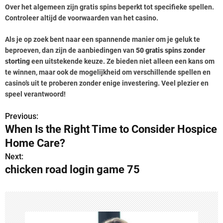
Over het algemeen zijn gratis spins beperkt tot specifieke spellen.
Controleer altijd de voorwaarden van het casino.
Als je op zoek bent naar een spannende manier om je geluk te
beproeven, dan zijn de aanbiedingen van
50 gratis spins zonder
storting
een uitstekende keuze. Ze bieden niet alleen een kans om
te winnen, maar ook de mogelijkheid om verschillende spellen en
casino’s uit te proberen zonder enige investering. Veel plezier en
speel verantwoord!
Previous:
P
When Is the Right Time to Consider Hospice
o
Home Care?
s
Next:
chicken road login game 75
t
n
a