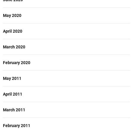
May 2020
April 2020
March 2020
February 2020
May 2011
April 2011
March 2011
February 2011