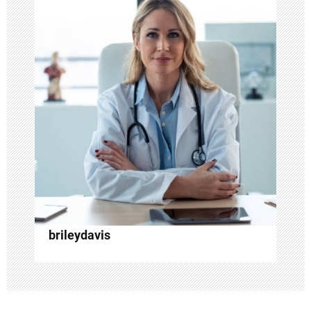
v
i
g
a
t
i
o
n
brileydavis