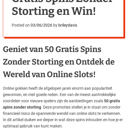
Storting en Win!
Posted on
03/06/2026
by
brileydavis
Geniet van 50 Gratis Spins
Zonder Storting en Ontdek de
Wereld van Online Slots!
Online gokken heeft de afgelopen jaren enorm aan populariteit
gewonnen, en met goede reden. Een van de meest aantrekkelijke
voordelen voor nieuwe spelers zijn de aanbiedingen zoals
50 gratis
spins zonder storting
. Deze promoties stellen je in staat om zonder
financieel risico de spannende wereld van online slots te verkennen.
In dit artikel duiken we dieper in wat deze spins inhouden en hoe je er
optimaal gebruik van kunt maken.