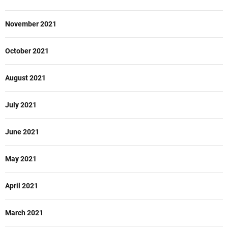
November 2021
October 2021
August 2021
July 2021
June 2021
May 2021
April 2021
March 2021