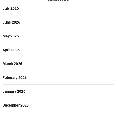
July 2026
June 2026
May 2026
April 2026
March 2026
February 2026
January 2026
December 2025