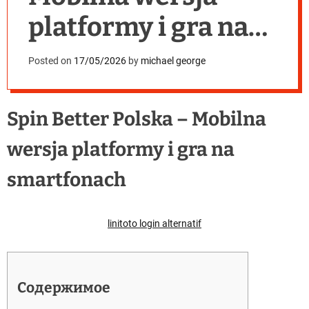
platformy i gra na
smartfonach.172 (2)
Posted on
17/05/2026
by
michael george
Spin Better Polska – Mobilna
wersja platformy i gra na
smartfonach
linitoto login alternatif
Содержимое