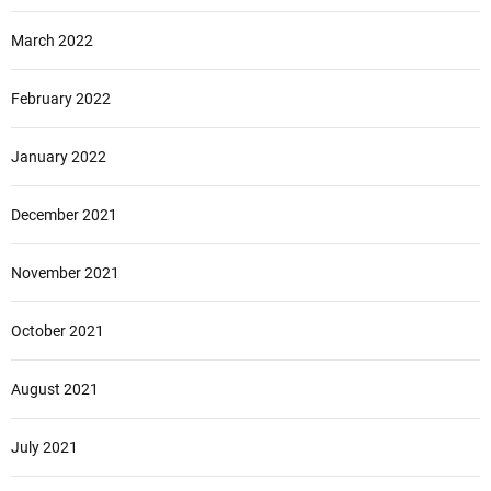
March 2022
February 2022
January 2022
December 2021
November 2021
October 2021
August 2021
July 2021