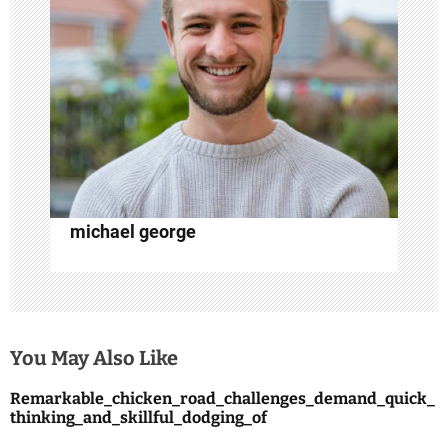
t
i
o
n
michael george
You May Also Like
Remarkable_chicken_road_challenges_demand_quick_
thinking_and_skillful_dodging_of