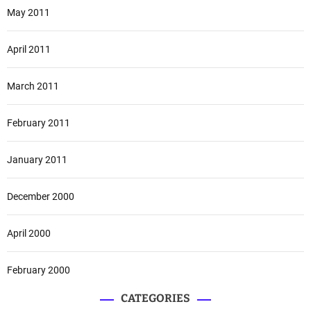
May 2011
April 2011
March 2011
February 2011
January 2011
December 2000
April 2000
February 2000
CATEGORIES