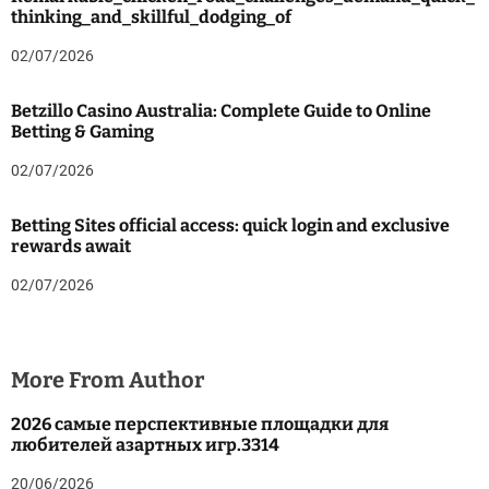
thinking_and_skillful_dodging_of
02/07/2026
Betzillo Casino Australia: Complete Guide to Online
Betting & Gaming
02/07/2026
Betting Sites official access: quick login and exclusive
rewards await
02/07/2026
More From Author
2026 самые перспективные площадки для
любителей азартных игр.3314
20/06/2026