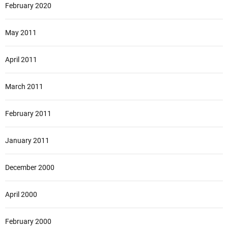
February 2020
May 2011
April 2011
March 2011
February 2011
January 2011
December 2000
April 2000
February 2000