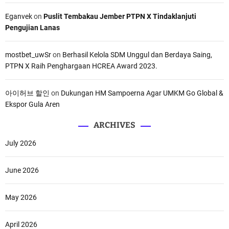
Eganvek
on
Puslit Tembakau Jember PTPN X Tindaklanjuti
Pengujian Lanas
mostbet_uwSr
on
Berhasil Kelola SDM Unggul dan Berdaya Saing,
PTPN X Raih Penghargaan HCREA Award 2023.
아이허브 할인
on
Dukungan HM Sampoerna Agar UMKM Go Global &
Ekspor Gula Aren
ARCHIVES
July 2026
June 2026
May 2026
April 2026