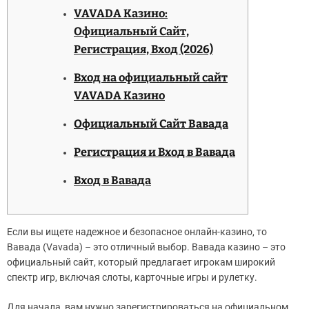
VAVADA Казино:
Официальный Сайт,
Регистрация, Вход (2026)
Вход на официальный сайт
VAVADA Казино
Официальный Сайт Вавада
Регистрация и Вход в Вавада
Вход в Вавада
Если вы ищете надежное и безопасное онлайн-казино, то
Вавада (Vavada) – это отличный выбор. Вавада казино – это
официальный сайт, который предлагает игрокам широкий
спектр игр, включая слоты, карточные игры и рулетку.
Для начала, вам нужно зарегистрироваться на официальном