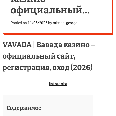
официальный
сайт регистрация
Posted on
11/05/2026
by
michael george
вход 2026.1535
VAVADA | Вавада казино –
официальный сайт,
регистрация, вход (2026)
linitoto slot
Содержимое