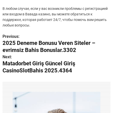
В любом случае, если у вас возникли проблемы с регистрацией
или входом в Вавада казино, вы можете обратиться к
поддержке, которая работает 24/7, чтобы помочь вам решить
любые вопросы.
Previous:
P
2025 Deneme Bonusu Veren Siteler –
o
evrimsiz Bahis Bonuslar.3302
s
Next:
Matadorbet Giriş Güncel Giriş
t
CasinoSlotBahis 2025.4364
n
a
v
i