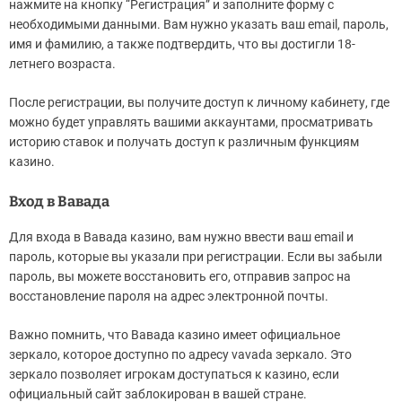
нажмите на кнопку “Регистрация” и заполните форму с
необходимыми данными. Вам нужно указать ваш email, пароль,
имя и фамилию, а также подтвердить, что вы достигли 18-
летнего возраста.
После регистрации, вы получите доступ к личному кабинету, где
можно будет управлять вашими аккаунтами, просматривать
историю ставок и получать доступ к различным функциям
казино.
Вход в Вавада
Для входа в Вавада казино, вам нужно ввести ваш email и
пароль, которые вы указали при регистрации. Если вы забыли
пароль, вы можете восстановить его, отправив запрос на
восстановление пароля на адрес электронной почты.
Важно помнить, что Вавада казино имеет официальное
зеркало, которое доступно по адресу vavada зеркало. Это
зеркало позволяет игрокам доступаться к казино, если
официальный сайт заблокирован в вашей стране.