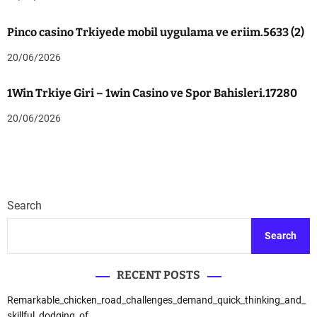
Pinco casino Trkiyede mobil uygulama ve eriim.5633 (2)
20/06/2026
1Win Trkiye Giri – 1win Casino ve Spor Bahisleri.17280
20/06/2026
Search
Search
RECENT POSTS
Remarkable_chicken_road_challenges_demand_quick_thinking_and_
skillful_dodging_of