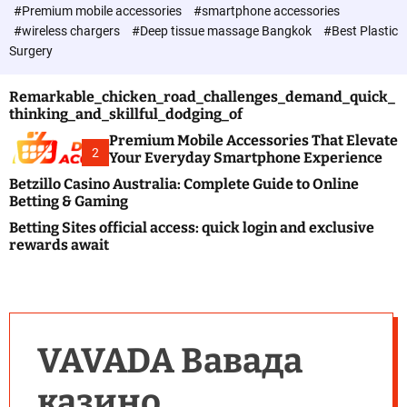
c
#Premium mobile accessories
#smartphone accessories
o
#wireless chargers
#Deep tissue massage Bangkok
#Best Plastic
l
Surgery
o
r
m
Remarkable_chicken_road_challenges_demand_quick_
o
thinking_and_skillful_dodging_of
d
e
Premium Mobile Accessories That Elevate
2
Your Everyday Smartphone Experience
Betzillo Casino Australia: Complete Guide to Online
Betting & Gaming
Betting Sites official access: quick login and exclusive
rewards await
VAVADA Вавада
казино