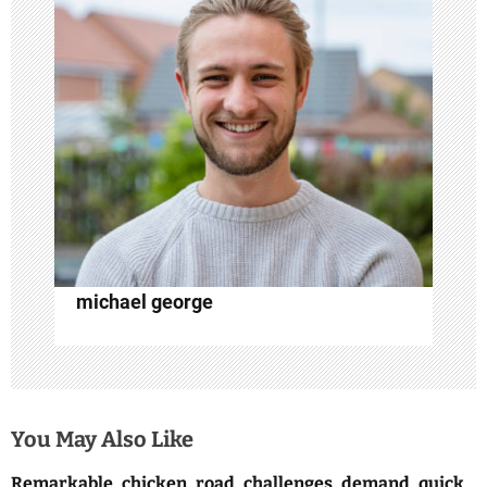
g
a
t
i
o
n
michael george
You May Also Like
Remarkable_chicken_road_challenges_demand_quick_