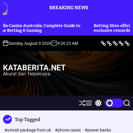
S
BREAKING NEWS
k
i
p
ralia: Complete Guide to
Betting Sites official access: quick lo
t
ming
exclusive rewards await
o
c
B
L
E
O
P
Sunday, August 9 2026
9
:
26
:
24
AM
e
i
k
l
o
o
r
f
o
a
l
i
e
n
h
i
n
t
S
o
r
t
t
a
t
m
a
i
KATABERITA.NET
y
i
g
k
e
l
a
&
Akurat dan Terpercaya
n
e
H
u
t
k
u
m
S
M
S
S
h
e
w
e
u
n
i
a
Top Tagged
ff
u
t
r
l
c
c
#umrah package from uk
#phone cases
#power banks
e
h
h