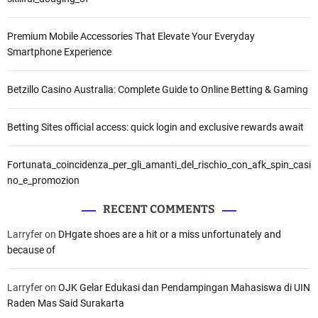
Premium Mobile Accessories That Elevate Your Everyday
Smartphone Experience
Betzillo Casino Australia: Complete Guide to Online Betting & Gaming
Betting Sites official access: quick login and exclusive rewards await
Fortunata_coincidenza_per_gli_amanti_del_rischio_con_afk_spin_casi
no_e_promozion
RECENT COMMENTS
Larryfer
on
DHgate shoes are a hit or a miss unfortunately and
because of
Larryfer
on
OJK Gelar Edukasi dan Pendampingan Mahasiswa di UIN
Raden Mas Said Surakarta