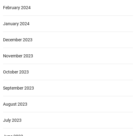
February 2024
January 2024
December 2023
November 2023
October 2023
September 2023
August 2023
July 2023