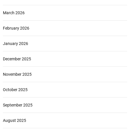
March 2026
February 2026
January 2026
December 2025
November 2025
October 2025
September 2025
August 2025