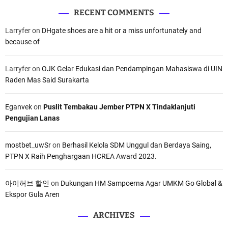
RECENT COMMENTS
Larryfer
on
DHgate shoes are a hit or a miss unfortunately and
because of
Larryfer
on
OJK Gelar Edukasi dan Pendampingan Mahasiswa di UIN
Raden Mas Said Surakarta
Eganvek
on
Puslit Tembakau Jember PTPN X Tindaklanjuti
Pengujian Lanas
mostbet_uwSr
on
Berhasil Kelola SDM Unggul dan Berdaya Saing,
PTPN X Raih Penghargaan HCREA Award 2023.
아이허브 할인
on
Dukungan HM Sampoerna Agar UMKM Go Global &
Ekspor Gula Aren
ARCHIVES