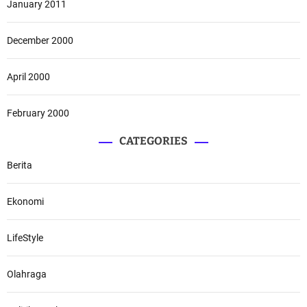
January 2011
December 2000
April 2000
February 2000
CATEGORIES
Berita
Ekonomi
LifeStyle
Olahraga