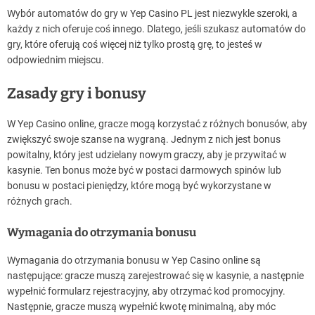
Wybór automatów do gry w Yep Casino PL jest niezwykle szeroki, a
każdy z nich oferuje coś innego. Dlatego, jeśli szukasz automatów do
gry, które oferują coś więcej niż tylko prostą grę, to jesteś w
odpowiednim miejscu.
Zasady gry i bonusy
W Yep Casino online, gracze mogą korzystać z różnych bonusów, aby
zwiększyć swoje szanse na wygraną. Jednym z nich jest bonus
powitalny, który jest udzielany nowym graczy, aby je przywitać w
kasynie. Ten bonus może być w postaci darmowych spinów lub
bonusu w postaci pieniędzy, które mogą być wykorzystane w
różnych grach.
Wymagania do otrzymania bonusu
Wymagania do otrzymania bonusu w Yep Casino online są
następujące: gracze muszą zarejestrować się w kasynie, a następnie
wypełnić formularz rejestracyjny, aby otrzymać kod promocyjny.
Następnie, gracze muszą wypełnić kwotę minimalną, aby móc