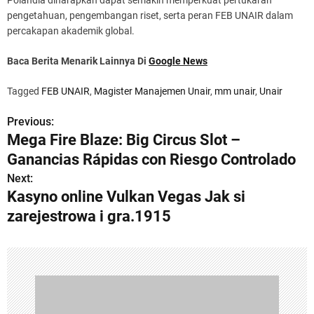
pengetahuan, pengembangan riset, serta peran FEB UNAIR dalam
percakapan akademik global.
Baca Berita Menarik Lainnya Di
Google News
Tagged
FEB UNAIR
,
Magister Manajemen Unair
,
mm unair
,
Unair
Previous:
P
Mega Fire Blaze: Big Circus Slot –
o
Ganancias Rápidas con Riesgo Controlado
s
Next:
Kasyno online Vulkan Vegas Jak si
t
zarejestrowa i gra.1915
n
a
v
i