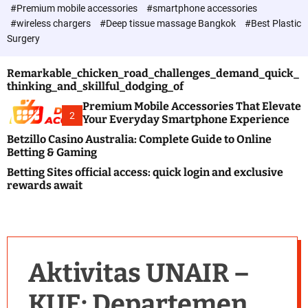
c
#Premium mobile accessories
#smartphone accessories
o
#wireless chargers
#Deep tissue massage Bangkok
#Best Plastic
l
Surgery
o
r
m
Remarkable_chicken_road_challenges_demand_quick_
o
thinking_and_skillful_dodging_of
d
e
Premium Mobile Accessories That Elevate
2
Your Everyday Smartphone Experience
Betzillo Casino Australia: Complete Guide to Online
Betting & Gaming
Betting Sites official access: quick login and exclusive
rewards await
Aktivitas UNAIR –
KUE: Departemen