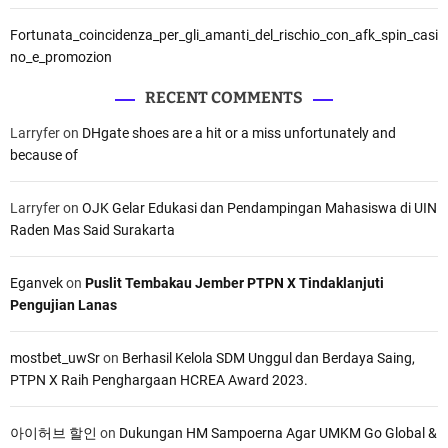
Fortunata_coincidenza_per_gli_amanti_del_rischio_con_afk_spin_casi
no_e_promozion
RECENT COMMENTS
Larryfer
on
DHgate shoes are a hit or a miss unfortunately and
because of
Larryfer
on
OJK Gelar Edukasi dan Pendampingan Mahasiswa di UIN
Raden Mas Said Surakarta
Eganvek
on
Puslit Tembakau Jember PTPN X Tindaklanjuti
Pengujian Lanas
mostbet_uwSr
on
Berhasil Kelola SDM Unggul dan Berdaya Saing,
PTPN X Raih Penghargaan HCREA Award 2023.
아이허브 할인
on
Dukungan HM Sampoerna Agar UMKM Go Global &