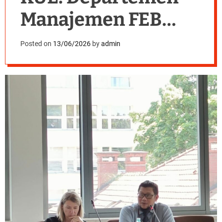
Manajemen FEB
UNAIR Perkuat
Posted on
13/06/2026
by
admin
Jejaring Akademik
Internasional
dengan Krakow
University of
Economics