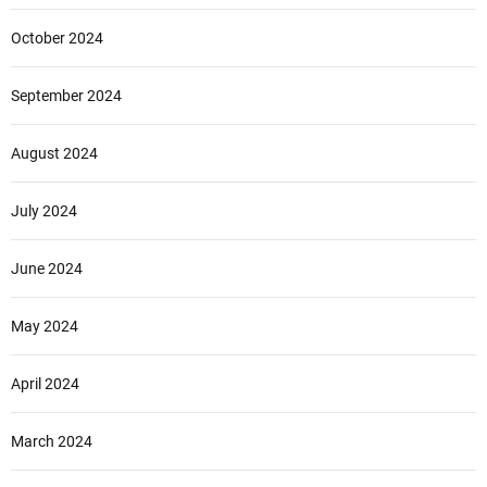
October 2024
September 2024
August 2024
July 2024
June 2024
May 2024
April 2024
March 2024