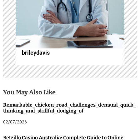
o
n
brileydavis
You May Also Like
Remarkable_chicken_road_challenges_demand_quick_
thinking_and_skillful_dodging_of
02/07/2026
Betzillo Casino Australia: Complete Guide to Online