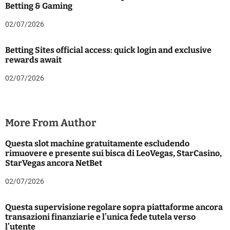
Betting & Gaming
02/07/2026
Betting Sites official access: quick login and exclusive
rewards await
02/07/2026
More From Author
Questa slot machine gratuitamente escludendo
rimuovere e presente sui bisca di LeoVegas, StarCasino,
StarVegas ancora NetBet
02/07/2026
Questa supervisione regolare sopra piattaforme ancora
transazioni finanziarie e l’unica fede tutela verso
l’utente