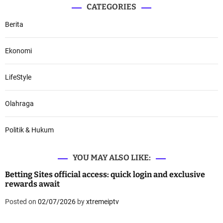
CATEGORIES
Berita
Ekonomi
LifeStyle
Olahraga
Politik & Hukum
YOU MAY ALSO LIKE:
Betting Sites official access: quick login and exclusive
rewards await
Posted on
02/07/2026
by
xtremeiptv