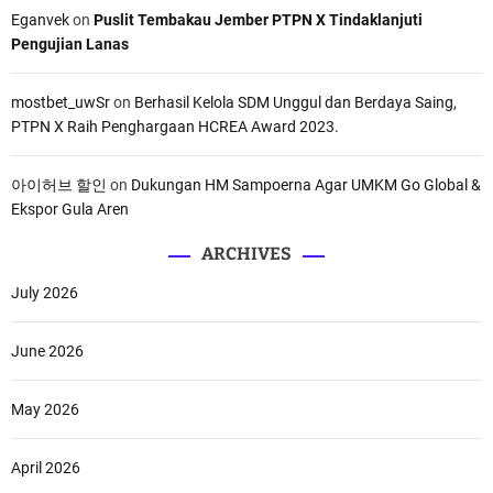
Eganvek
on
Puslit Tembakau Jember PTPN X Tindaklanjuti
Pengujian Lanas
mostbet_uwSr
on
Berhasil Kelola SDM Unggul dan Berdaya Saing,
PTPN X Raih Penghargaan HCREA Award 2023.
아이허브 할인
on
Dukungan HM Sampoerna Agar UMKM Go Global &
Ekspor Gula Aren
ARCHIVES
July 2026
June 2026
May 2026
April 2026