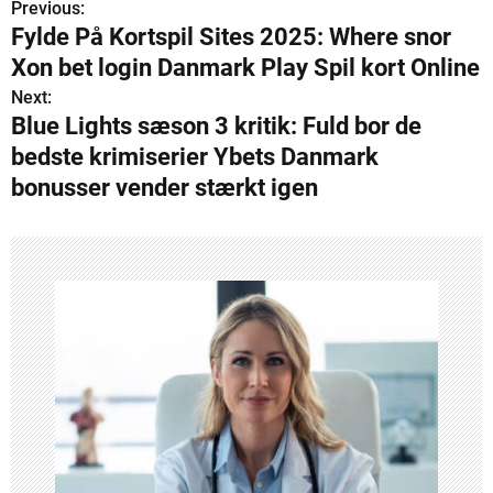
Previous:
P
Fylde På Kortspil Sites 2025: Where snor
o
Xon bet login Danmark Play Spil kort Online
s
Next:
Blue Lights sæson 3 kritik: Fuld bor de
t
bedste krimiserier Ybets Danmark
n
bonusser vender stærkt igen
a
v
i
g
a
t
i