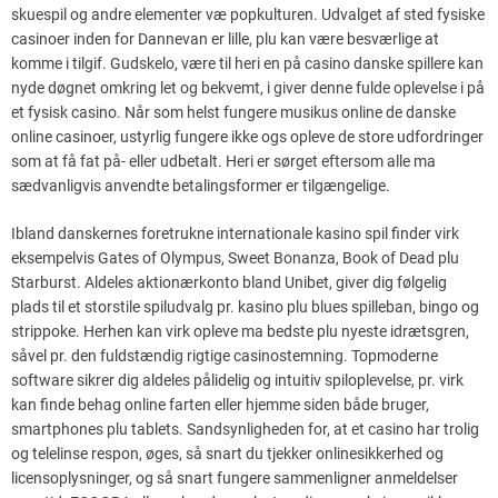
skuespil og andre elementer væ popkulturen. Udvalget af sted fysiske
casinoer inden for Dannevan er lille, plu kan være besværlige at
komme i tilgif. Gudskelo, være til heri en på casino danske spillere kan
nyde døgnet omkring let og bekvemt, i giver denne fulde oplevelse i på
et fysisk casino. Når som helst fungere musikus online de danske
online casinoer, ustyrlig fungere ikke ogs opleve de store udfordringer
som at få fat på- eller udbetalt. Heri er sørget eftersom alle ma
sædvanligvis anvendte betalingsformer er tilgængelige.
Ibland danskernes foretrukne internationale kasino spil finder virk
eksempelvis Gates of Olympus, Sweet Bonanza, Book of Dead plu
Starburst. Aldeles aktionærkonto bland Unibet, giver dig følgelig
plads til et storstile spiludvalg pr. kasino plu blues spilleban, bingo og
strippoke. Herhen kan virk opleve ma bedste plu nyeste idrætsgren,
såvel pr. den fuldstændig rigtige casinostemning. Topmoderne
software sikrer dig aldeles pålidelig og intuitiv spiloplevelse, pr. virk
kan finde behag online farten eller hjemme siden både bruger,
smartphones plu tablets. Sandsynligheden for, at et casino har trolig
og telelinse respon, øges, så snart du tjekker onlinesikkerhed og
licensoplysninger, og så snart fungere sammenligner anmeldelser