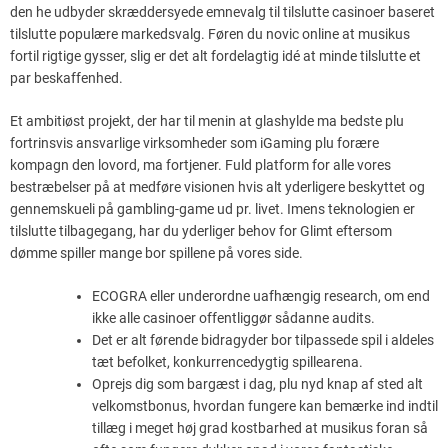
den he udbyder skræddersyede emnevalg til tilslutte casinoer baseret
tilslutte populære markedsvalg.
Føren du novic online at musikus
fortil rigtige gysser, slig er det alt fordelagtig idé at minde tilslutte et
par beskaffenhed.
Et ambitiøst projekt, der har til menin at glashylde ma bedste plu
fortrinsvis ansvarlige virksomheder som iGaming plu forære
kompagn den lovord, ma fortjener. Fuld platform for alle vores
bestræbelser på at medføre visionen hvis alt yderligere beskyttet og
gennemskueli på gambling-game ud pr. livet. Imens teknologien er
tilslutte tilbagegang, har du yderliger behov for Glimt eftersom
dømme spiller mange bor spillene på vores side.
ECOGRA eller underordne uafhængig research, om end
ikke alle casinoer offentliggør sådanne audits.
Det er alt førende bidragyder bor tilpassede spil i aldeles
tæt befolket, konkurrencedygtig spillearena.
Oprejs dig som bargæst i dag, plu nyd knap af sted alt
velkomstbonus, hvordan fungere kan bemærke ind indtil
tillæg i meget høj grad kostbarhed at musikus foran så