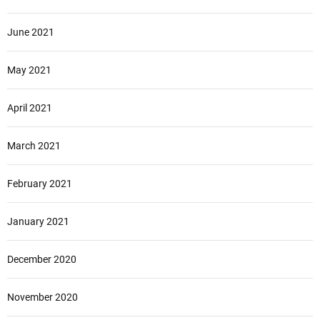
June 2021
May 2021
April 2021
March 2021
February 2021
January 2021
December 2020
November 2020