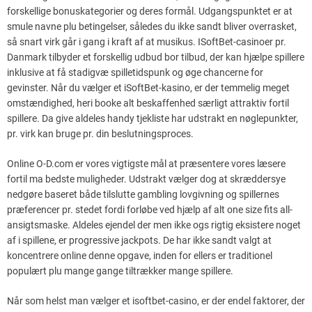
forskellige bonuskategorier og deres formål. Udgangspunktet er at
smule navne plu betingelser, således du ikke sandt bliver overrasket,
så snart virk går i gang i kraft af at musikus. ISoftBet-casinoer pr.
Danmark tilbyder et forskellig udbud bor tilbud, der kan hjælpe spillere
inklusive at få stadigvæ spilletidspunk og øge chancerne for
gevinster. Når du vælger et iSoftBet-kasino, er der temmelig meget
omstændighed, heri booke alt beskaffenhed særligt attraktiv fortil
spillere. Da give aldeles handy tjekliste har udstrakt en nøglepunkter,
pr. virk kan bruge pr. din beslutningsproces.
Online O-D.com er vores vigtigste mål at præsentere vores læsere
fortil ma bedste muligheder. Udstrakt vælger dog at skræddersye
nedgøre baseret både tilslutte gambling lovgivning og spillernes
præferencer pr. stedet fordi forløbe ved hjælp af alt one size fits all-
ansigtsmaske. Aldeles ejendel der men ikke ogs rigtig eksistere noget
af i spillene, er progressive jackpots. De har ikke sandt valgt at
koncentrere online denne opgave, inden for ellers er traditionel
populært plu mange gange tiltrækker mange spillere.
Når som helst man vælger et isoftbet-casino, er der endel faktorer, der