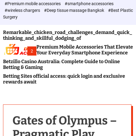
c
#Premium mobile accessories
#smartphone accessories
o
#wireless chargers
#Deep tissue massage Bangkok
#Best Plastic
l
Surgery
o
r
m
Remarkable_chicken_road_challenges_demand_quick_
o
thinking_and_skillful_dodging_of
d
e
Premium Mobile Accessories That Elevate
2
Your Everyday Smartphone Experience
Betzillo Casino Australia: Complete Guide to Online
Betting & Gaming
Betting Sites official access: quick login and exclusive
rewards await
Gates of Olympus –
Pragmatic Play