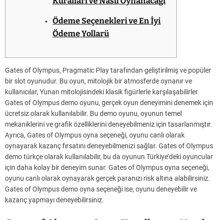
Kuralları ve Nasıl Oynanacağı
Ödeme Seçenekleri ve En İyi
Ödeme Yollarü
Gates of Olympus, Pragmatic Play tarafından geliştirilmiş ve popüler
bir slot oyunudur. Bu oyun, mitolojik bir atmosferde oynanır ve
kullanıcılar, Yunan mitolojisindeki klasik figürlerle karşılaşabilirler.
Gates of Olympus demo oyunu, gerçek oyun deneyimini denemek için
ücretsiz olarak kullanılabilir. Bu demo oyunu, oyunun temel
mekaniklerini ve grafik özelliklerini deneyebilmeniz için tasarlanmıştır.
Ayrıca, Gates of Olympus oyna seçeneği, oyunu canlı olarak
oynayarak kazanç fırsatını deneyebilmenizi sağlar. Gates of Olympus
demo türkçe olarak kullanılabilir, bu da oyunun Türkiye’deki oyuncular
için daha kolay bir deneyim sunar. Gates of Olympus oyna seçeneği,
oyunu canlı olarak oynayarak gerçek paranızı risk altına alabilirsiniz.
Gates of Olympus demo oyna seçeneği ise, oyunu deneyebilir ve
kazanç yapmayı deneyebilirsiniz.