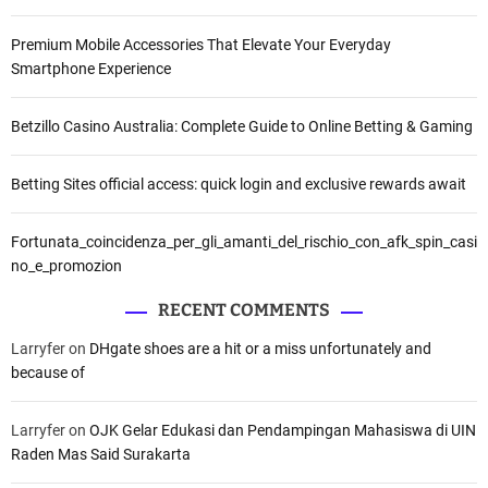
Premium Mobile Accessories That Elevate Your Everyday
Smartphone Experience
Betzillo Casino Australia: Complete Guide to Online Betting & Gaming
Betting Sites official access: quick login and exclusive rewards await
Fortunata_coincidenza_per_gli_amanti_del_rischio_con_afk_spin_casi
no_e_promozion
RECENT COMMENTS
Larryfer
on
DHgate shoes are a hit or a miss unfortunately and
because of
Larryfer
on
OJK Gelar Edukasi dan Pendampingan Mahasiswa di UIN
Raden Mas Said Surakarta