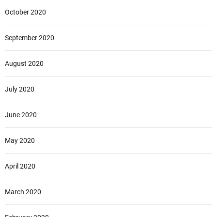
October 2020
September 2020
August 2020
July 2020
June 2020
May 2020
April 2020
March 2020