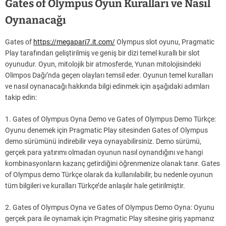
Gates of Olympus Oyun Kuralları ve Nasıl
Oynanacağı
Gates of
https://megapari7.it.com/
Olympus slot oyunu, Pragmatic
Play tarafından geliştirilmiş ve geniş bir dizi temel kurallı bir slot
oyunudur. Oyun, mitolojik bir atmosferde, Yunan mitolojisindeki
Olimpos Dağı’nda geçen olayları temsil eder. Oyunun temel kuralları
ve nasıl oynanacağı hakkında bilgi edinmek için aşağıdaki adımları
takip edin:
1. Gates of Olympus Oyna Demo ve Gates of Olympus Demo Türkçe:
Oyunu denemek için Pragmatic Play sitesinden Gates of Olympus
demo sürümünü indirebilir veya oynayabilirsiniz. Demo sürümü,
gerçek para yatırımı olmadan oyunun nasıl oynandığını ve hangi
kombinasyonların kazanç getirdiğini öğrenmenize olanak tanır. Gates
of Olympus demo Türkçe olarak da kullanılabilir, bu nedenle oyunun
tüm bilgileri ve kuralları Türkçe’de anlaşılır hale getirilmiştir.
2. Gates of Olympus Oyna ve Gates of Olympus Demo Oyna: Oyunu
gerçek para ile oynamak için Pragmatic Play sitesine giriş yapmanız