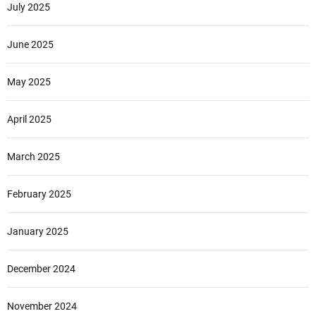
July 2025
June 2025
May 2025
April 2025
March 2025
February 2025
January 2025
December 2024
November 2024