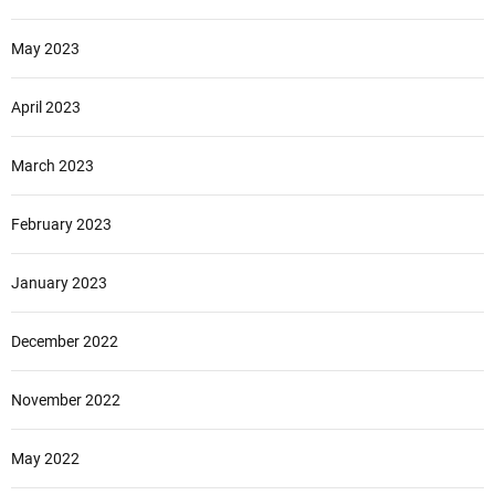
May 2023
April 2023
March 2023
February 2023
January 2023
December 2022
November 2022
May 2022