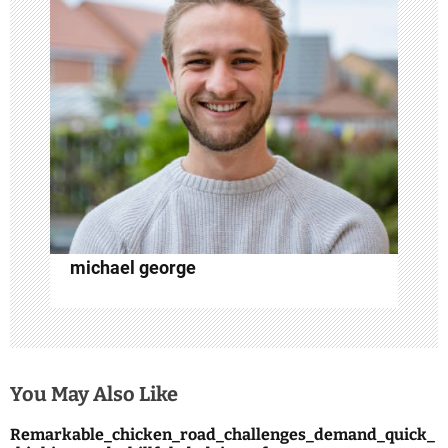
a
t
i
o
n
michael george
You May Also Like
Remarkable_chicken_road_challenges_demand_quick_