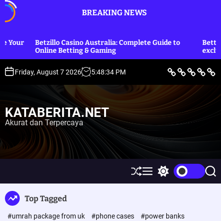
S
BREAKING NEWS
k
i
p
llo Casino Australia: Complete Guide to
Betting Sites official
t
ne Betting & Gaming
exclusive rewards a
o
c
B
L
E
O
P
Friday, August 7 2026
5
:
48
:
35
PM
e
i
k
l
o
o
r
f
o
a
l
i
e
n
h
i
n
t
S
o
r
t
t
a
t
m
a
i
KATABERITA.NET
y
i
g
k
e
l
a
&
Akurat dan Terpercaya
n
e
H
u
t
k
u
m
S
M
S
S
h
e
w
e
u
n
i
a
Top Tagged
ff
u
t
r
l
c
c
#umrah package from uk
#phone cases
#power banks
e
h
h