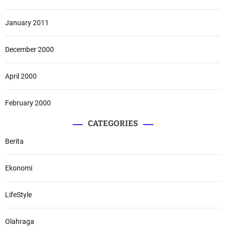
January 2011
December 2000
April 2000
February 2000
CATEGORIES
Berita
Ekonomi
LifeStyle
Olahraga