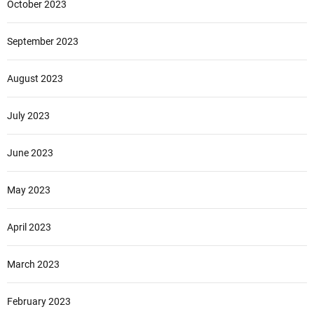
October 2023
September 2023
August 2023
July 2023
June 2023
May 2023
April 2023
March 2023
February 2023