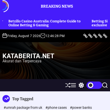
S
BREAKING NEWS
k
i
p
asino Australia: Complete Guide to
Betting Sites official acces
t
tting & Gaming
exclusive rewards await
o
c
B
L
E
O
P
Friday, August 7 2026
12
:
46
:
29
PM
e
i
k
l
o
o
r
f
o
a
l
i
e
n
h
i
n
t
S
o
r
t
t
a
t
m
a
i
KATABERITA.NET
y
i
g
k
e
l
a
&
Akurat dan Terpercaya
n
e
H
u
t
k
u
m
S
M
S
S
h
e
w
e
u
n
i
a
Top Tagged
ff
u
t
r
l
c
c
#umrah package from uk
#phone cases
#power banks
e
h
h