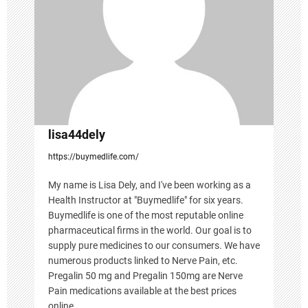
i
o
n
lisa44dely
https://buymedlife.com/
My name is Lisa Dely, and I've been working as a
Health Instructor at "Buymedlife" for six years.
Buymedlife is one of the most reputable online
pharmaceutical firms in the world. Our goal is to
supply pure medicines to our consumers. We have
numerous products linked to Nerve Pain, etc.
Pregalin 50 mg and Pregalin 150mg are Nerve
Pain medications available at the best prices
online.