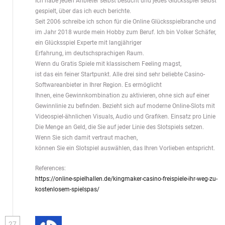
Ich habe jeden Anbieter selbst besucht und jedes Glücksspiel selbst
gespielt, über das ich euch berichte.
Seit 2006 schreibe ich schon für die Online Glücksspielbranche und
im Jahr 2018 wurde mein Hobby zum Beruf. Ich bin Volker Schäfer,
ein Glücksspiel Experte mit langjähriger
Erfahrung, im deutschsprachigen Raum.
Wenn du Gratis Spiele mit klassischem Feeling magst,
ist das ein feiner Startpunkt. Alle drei sind sehr beliebte Casino-
Softwareanbieter in Ihrer Region. Es ermöglicht
Ihnen, eine Gewinnkombination zu aktivieren, ohne sich auf einer
Gewinnlinie zu befinden. Bezieht sich auf moderne Online-Slots mit
Videospiel-ähnlichen Visuals, Audio und Grafiken. Einsatz pro Linie
Die Menge an Geld, die Sie auf jeder Linie des Slotspiels setzen.
Wenn Sie sich damit vertraut machen,
können Sie ein Slotspiel auswählen, das Ihren Vorlieben entspricht.
References:
https://online-spielhallen.de/kingmaker-casino-freispiele-ihr-weg-zu-
kostenlosem-spielspas/
27