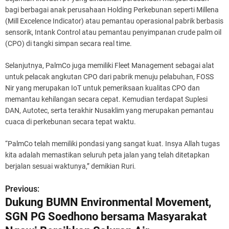
bagi berbagai anak perusahaan Holding Perkebunan seperti Millena
(Mill Excelence Indicator) atau pemantau operasional pabrik berbasis
sensorik, Intank Control atau pemantau penyimpanan crude palm oil
(CPO) di tangki simpan secara real time.
Selanjutnya, PalmCo juga memiliki Fleet Management sebagai alat
untuk pelacak angkutan CPO dari pabrik menuju pelabuhan, FOSS
Nir yang merupakan IoT untuk pemeriksaan kualitas CPO dan
memantau kehilangan secara cepat. Kemudian terdapat Suplesi
DAN, Autotec, serta terakhir Nusaklim yang merupakan pemantau
cuaca di perkebunan secara tepat waktu.
“PalmCo telah memiliki pondasi yang sangat kuat. Insya Allah tugas
kita adalah memastikan seluruh peta jalan yang telah ditetapkan
berjalan sesuai waktunya,” demikian Ruri.
Previous:
P
Dukung BUMN Environmental Movement,
o
SGN PG Soedhono bersama Masyarakat