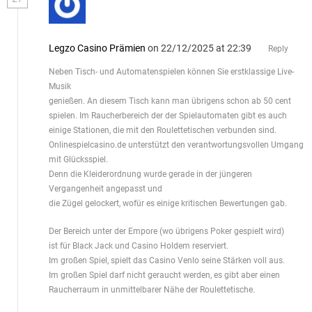
Legzo Casino Prämien
on 22/12/2025 at 22:39
Reply
Neben Tisch- und Automatenspielen können Sie erstklassige Live-
Musik
genießen. An diesem Tisch kann man übrigens schon ab 50 cent
spielen. Im Raucherbereich der der Spielautomaten gibt es auch
einige Stationen, die mit den Roulettetischen verbunden sind.
Onlinespielcasino.de unterstützt den verantwortungsvollen Umgang
mit Glücksspiel.
Denn die Kleiderordnung wurde gerade in der jüngeren
Vergangenheit angepasst und
die Zügel gelockert, wofür es einige kritischen Bewertungen gab.
Der Bereich unter der Empore (wo übrigens Poker gespielt wird)
ist für Black Jack und Casino Holdem reserviert.
Im großen Spiel, spielt das Casino Venlo seine Stärken voll aus.
Im großen Spiel darf nicht geraucht werden, es gibt aber einen
Raucherraum in unmittelbarer Nähe der Roulettetische.