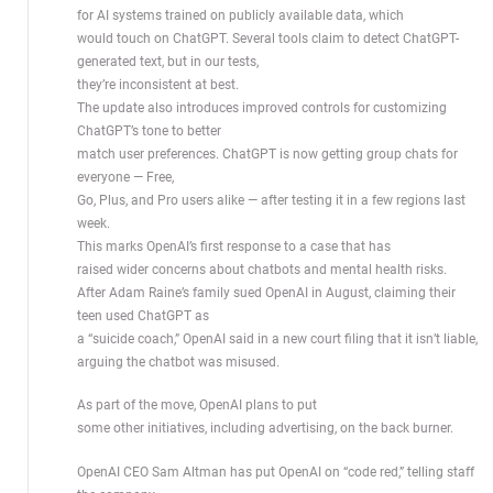
for AI systems trained on publicly available data, which
would touch on ChatGPT. Several tools claim to detect ChatGPT-
generated text, but in our tests,
they’re inconsistent at best.
The update also introduces improved controls for customizing
ChatGPT’s tone to better
match user preferences. ChatGPT is now getting group chats for
everyone — Free,
Go, Plus, and Pro users alike — after testing it in a few regions last
week.
This marks OpenAI’s first response to a case that has
raised wider concerns about chatbots and mental health risks.
After Adam Raine’s family sued OpenAI in August, claiming their
teen used ChatGPT as
a “suicide coach,” OpenAI said in a new court filing that it isn’t liable,
arguing the chatbot was misused.
As part of the move, OpenAI plans to put
some other initiatives, including advertising, on the back burner.
OpenAI CEO Sam Altman has put OpenAI on “code red,” telling staff