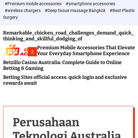
c
#Premium mobile accessories
#smartphone accessories
o
#wireless chargers
#Deep tissue massage Bangkok
#Best Plastic
l
Surgery
o
r
m
Remarkable_chicken_road_challenges_demand_quick_
o
thinking_and_skillful_dodging_of
d
e
Premium Mobile Accessories That Elevate
2
Your Everyday Smartphone Experience
Betzillo Casino Australia: Complete Guide to Online
Betting & Gaming
Betting Sites official access: quick login and exclusive
rewards await
Perusahaan
Teknologi Australia