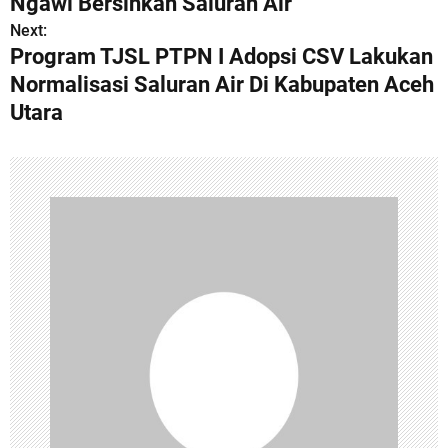
s
Ngawi Bersihkan Saluran Air
Next:
t
Program TJSL PTPN I Adopsi CSV Lakukan
n
Normalisasi Saluran Air Di Kabupaten Aceh
Utara
a
v
i
g
a
t
i
o
n