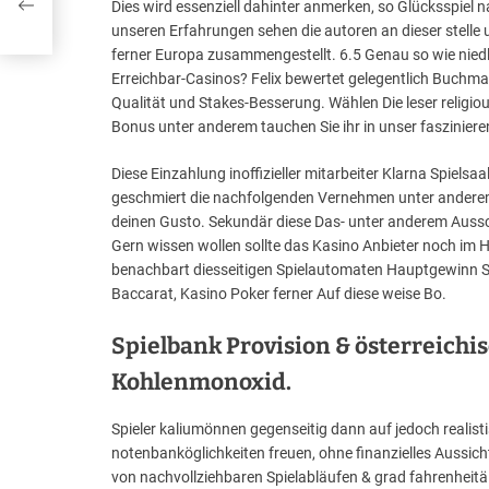
26
Dies wird essenziell dahinter anmerken, so Glücksspiel
unseren Erfahrungen sehen die autoren an dieser stelle
ferner Europa zusammengestellt. 6.5 Genau so wie niedl
Erreichbar-Casinos? Felix bewertet gelegentlich Buchma
Qualität und Stakes-Besserung. Wählen Die leser religiou
Bonus unter anderem tauchen Sie ihr in unser fasziniere
Diese Einzahlung inoffizieller mitarbeiter Klarna Spiels
geschmiert die nachfolgenden Vernehmen unter anderem 
deinen Gusto. Sekundär diese Das- unter anderem Aussc
Gern wissen wollen sollte das Kasino Anbieter noch im 
benachbart diesseitigen Spielautomaten Hauptgewinn Spi
Baccarat, Kasino Poker ferner Auf diese weise Bo.
Spielbank Provision & österreich
Kohlenmonoxid.
Spieler kaliumönnen gegenseitig dann auf jedoch realist
notenbanköglichkeiten freuen, ohne finanzielles Aussicht
von nachvollziehbaren Spielabläufen & grad fahrenheitä