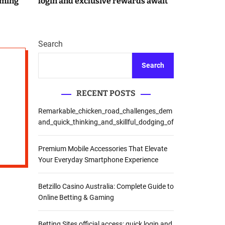
aming
login and exclusive rewards await
r
m
o
d
e
Search
Search
RECENT POSTS
Remarkable_chicken_road_challenges_dem
and_quick_thinking_and_skillful_dodging_of
Premium Mobile Accessories That Elevate
Your Everyday Smartphone Experience
Betzillo Casino Australia: Complete Guide to
Online Betting & Gaming
Betting Sites official access: quick login and