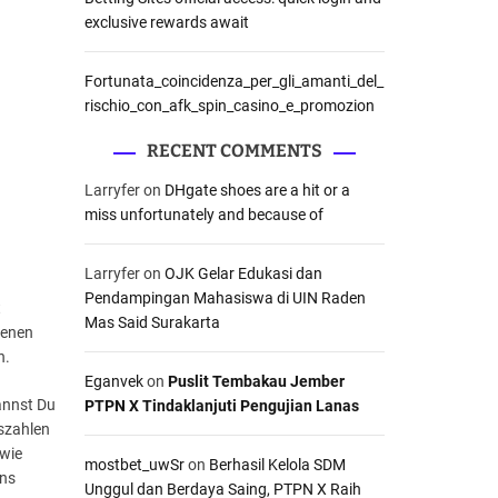
exclusive rewards await
Fortunata_coincidenza_per_gli_amanti_del_
rischio_con_afk_spin_casino_e_promozion
RECENT COMMENTS
Larryfer
on
DHgate shoes are a hit or a
miss unfortunately and because of
Larryfer
on
OJK Gelar Edukasi dan
Pendampingan Mahasiswa di UIN Raden
t
Mas Said Surakarta
ienen
n.
Eganvek
on
Puslit Tembakau Jember
annst Du
PTPN X Tindaklanjuti Pengujian Lanas
uszahlen
 wie
mostbet_uwSr
on
Berhasil Kelola SDM
ons
Unggul dan Berdaya Saing, PTPN X Raih