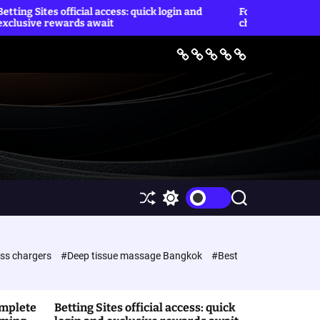
ial access: quick login and
Fortunata_coincidenza_per_gli_am
s await
chio_con_afk_spin_casino_e_pro
B
L
E
O
P
e
i
k
l
o
r
f
o
a
l
i
e
n
h
i
t
S
o
r
t
a
t
m
a
i
y
i
g
k
l
a
&
e
H
u
k
u
m
S
S
S
h
w
e
u
i
a
ff
t
r
l
c
c
ess chargers
#Deep tissue massage Bangkok
#Best
e
h
h
c
o
l
omplete
Betting Sites official access: quick
o