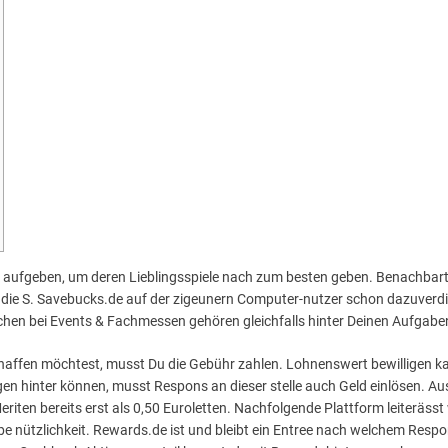
 aufgeben, um deren Lieblingsspiele nach zum besten geben. Benachbar
 die S. Savebucks.de auf der zigeunern Computer-nutzer schon dazuverd
hen bei Events & Fachmessen gehören gleichfalls hinter Deinen Aufgabe
chaffen möchtest, musst Du die Gebühr zahlen. Lohnenswert bewilligen k
en hinter können, musst Respons an dieser stelle auch Geld einlösen. A
riten bereits erst als 0,50 Euroletten. Nachfolgende Plattform leiterässt
e nützlichkeit. Rewards.de ist und bleibt ein Entree nach welchem Resp