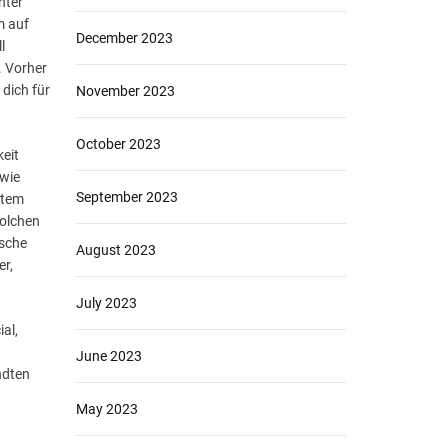
nter
m auf
December 2023
l
. Vorher
dich für
November 2023
October 2023
keit
 wie
September 2023
stem
solchen
ische
August 2023
er,
July 2023
al,
June 2023
ndten
May 2023