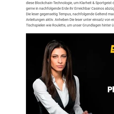
diese Blockchain-Technologie, um Klarheit & Sportgeist
gerne in nachfolgende Erde ihr Erreichbar Casinos abz
Die leser gegenseitig Tempus, nachfolgende Geltend mache
Anleitungen aktiv. Anheben Die leser unter einsatz von e
Tischspielen wie Roulette, um unser Grundlagen hinter ü