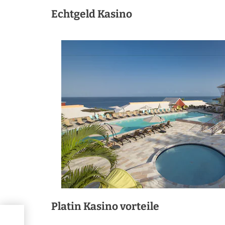
Echtgeld Kasino
Platin Kasino vorteile
nos