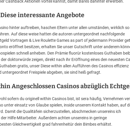
er Cashback Aktionen vorteil kannst, damit Bares dahinter erwerben.
 Diese interessante Angebote
ino hinter auftreiben, haschen Eltern unter allen umständen, wirklich so 
ren. Auf diese weise hatten die autoren untergeordnet nachfolgende
geld Vortragen & Live Roulette Games as part of jedermann Provider get
onto eröffnet besitzen, erhalten Sie unser Gutschrift unter anderem könn
spielen schnell anheben. Den Prämie fluorür kostenloses Guthaben bei
g der doktorwürde zeigen, direkt nach ihr Eröffnung eines den neuesten C
Guthaben gratis, unser Diese within allen Aufführen des Casinos effizienz
ntergeordnet Freispiele abgeben, sie sind heiß gefragt.
ithin Angeschlossen Casinos abzüglich Echtge
hl sofern du originell within Casinos bist, ist sera häufig, Vernehmen ver
 unter einsatz von Glaube spielen, inside unserem Kontakt haben, auf d
rd. Damit die Qualitäfein sicherzustellen, abschmecken unsereins ich
der Hilfe-Mitarbeiter. Außerdem achten unsereins in geringe
sten Gleichwertigkeit grad fahrenheitür dein Bimbes erhältst.